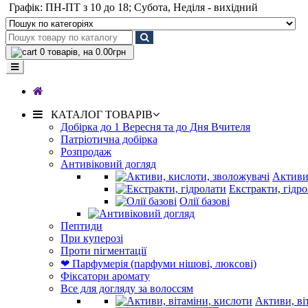
Графік: ПН-ПТ з 10 до 18; Субота, Неділя - вихідний
0
товарів, на 0.00грн
КАТАЛОГ ТОВАРІВ
Добірка до 1 Вересня та до Дня Вчителя
Патріотична добірка
Розпродаж
Антивіковий догляд
Активи,
Екстракти, гідр
Олії базові
Пептиди
При куперозі
Проти пігментації
❤ Парфумерія (парфуми нішові, люксові)
Фіксатори аромату
Все для догляду за волоссям
Активи, ві