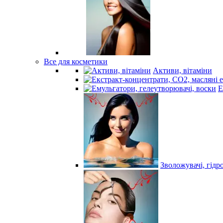
Все для косметики
Активи, вітаміни
Е
Зволожувачі, гідр