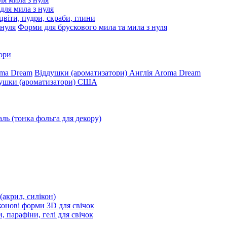
 для мила з нуля
цвіти, пудри, скраби, глини
Форми для брускового мила та мила з нуля
ори
Віддушки (ароматизатори) Англія Aroma Dream
ушки (ароматизатори) США
ль (тонка фольга для декору)
(акрил, силікон)
конові форми 3D для свічок
, парафіни, гелі для свічок