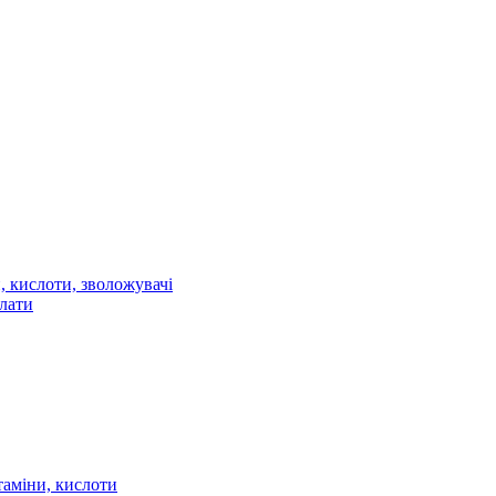
 кислоти, зволожувачі
олати
таміни, кислоти