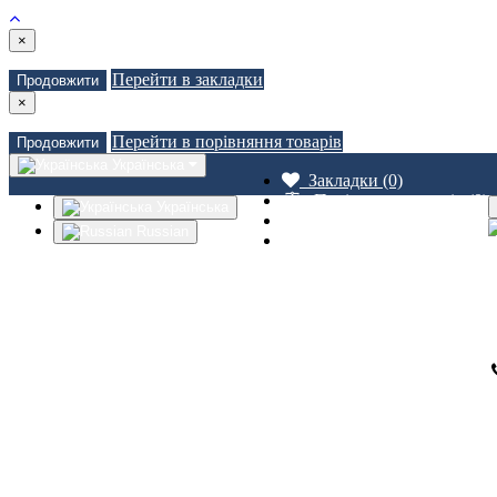
×
Перейти в закладки
Продовжити
×
Перейти в порівняння товарів
Продовжити
Українська
Закладки (0)
Порівняння товарів (0)
Українська
Доставка
Russian
Зв'язатися з нами