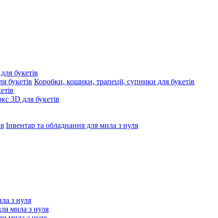
 для букетів
Коробки, кошики, трапеції, супники для букетів
етів
с 3D для букетів
Інвентар та обладнання для мила з нуля
ила з нуля
для мила з нуля
я мила з нуля