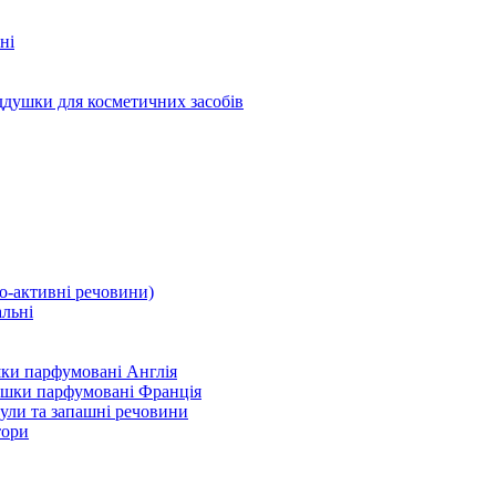
ні
ддушки для косметичних засобів
-активні речовини)
льні
ки парфумовані Англія
ушки парфумовані Франція
ули та запашні речовини
тори