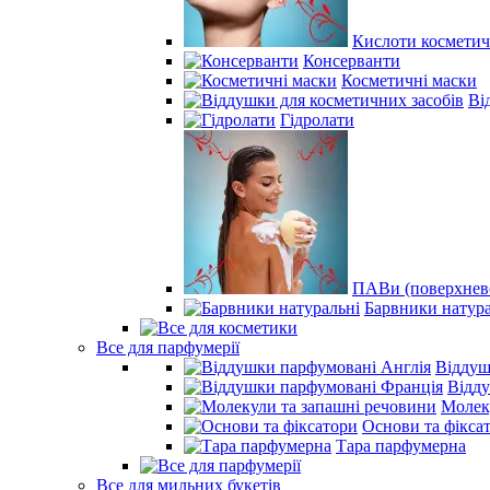
Кислоти косметич
Консерванти
Косметичні маски
Ві
Гідролати
ПАВи (поверхнево
Барвники натура
Все для парфумерії
Віддуш
Відд
Молек
Основи та фікса
Тара парфумерна
Все для мильних букетів