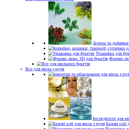
Зелень та добавки
Упаковка для бук
Форми люк
Все для мила з нуля
Інгредієнти для м
Базові олії 
Віддушки дл