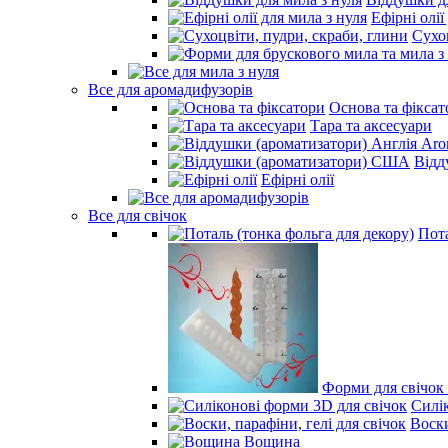
Ефірні олії
Сухо
Все для аромадифузорів
Основа та фіксат
Тара та аксесуари
Відд
Ефірні олії
Все для свічок
Пота
Форми для свічок 
Силі
Воски
Вощина