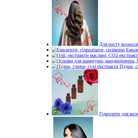
Для росту волосся
Емоле
Пудри, г
Гідролати для вол