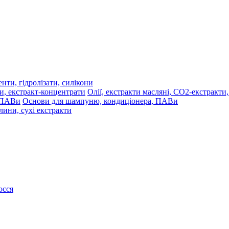
нти, гідролізати, силікони
Олії, екстракти масляні, СО2-екстракти
Основи для шампуню, кондиціонера, ПАВи
лини, сухі екстракти
осся