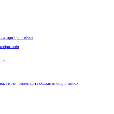
затори) для свічок
кобританія
чок
Гноти, інвентар та обладнання для свічок