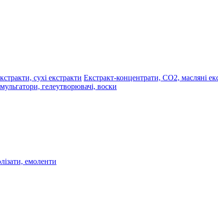
Екстракт-концентрати, СО2, масляні екс
мульгатори, гелеутворювачі, воски
олізати, емоленти