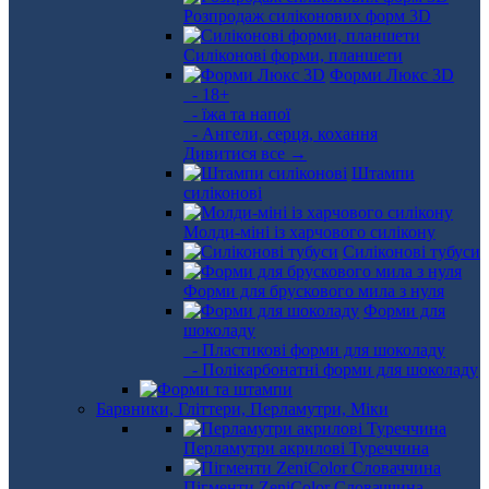
Розпродаж силіконових форм 3D
Силіконові форми, планшети
Форми Люкс 3D
- 18+
- їжа та напої
- Ангели, серця, кохання
Дивитися все →
Штампи
силіконові
Молди-міні із харчового силікону
Силіконові тубуси
Форми для брускового мила з нуля
Форми для
шоколаду
- Пластикові форми для шоколаду
- Полікарбонатні форми для шоколаду
Барвники, Гліттери, Перламутри, Міки
Перламутри акрилові Туреччина
Пігменти ZeniColor Словаччина