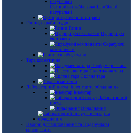
Сухоцвіти стабілізовані, вибілені,
натуральні
Глини, скраби, пудри
Глини
Пудри, сухі
екстракти
Скрабуючі
компоненти
Тара косметична
Парфумерна тара
Пластикова тара
Скляна тара
Лабораторний посуд, інвентар та обладнання
Інвентар
Лабораторний
посуд
Обладнання
Набори для миловаріння та Подарункові
сертифікати