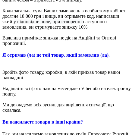
Коли загальна сума Ваших замовлень в особистому кабінеті
досягне 18 000 грн і вище, ви отримаєте код, написавши
який
у відповідне поле, при створенні
наступного
замовлення, ви отримуваєте знижку 10%.
Важлива примітка: знижка не діє на Акційні та Оптові
пропозиції.
Я отримав (ла) не той товар, який замовляв (ла).
Зробіть фото товару, коробки, в якій приїхав товар нашої
накладної.
Надішліть всі фото нам на месенджер Viber або на електронну
пошту.
Ми докладемо всіх зусиль для вирішення ситуації, що
склалася.
Ви надсилаєте товари в інші країни?
Так, ми надсилаємо замовлення до країн Євросоюзу, Румунії,