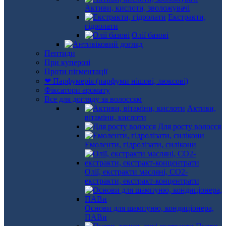
Активи, кислоти, зволожувачі
Екстракти,
гідролати
Олії базові
Пептиди
При куперозі
Проти пігментації
❤ Парфумерія (парфуми нішові, люксові)
Фіксатори аромату
Все для догляду за волоссям
Активи,
вітаміни, кислоти
Для росту волосся
Емоленти, гідролізати, силікони
Олії, екстракти масляні, СО2-
екстракти, екстракт-концентрати
Основи для шампуню, кондиціонера,
ПАВи