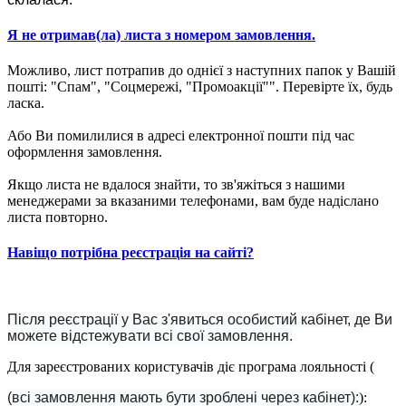
Я не отримав(ла) листа з номером замовлення.
Можливо, лист потрапив до однієї з наступних папок у Вашій
пошті: "Спам", "Соцмережі, "Промоакції"". Перевірте їх, будь
ласка.
Або Ви помилилися в адресі електронної пошти під час
оформлення замовлення.
Якщо листа не вдалося знайти, то зв'яжіться з нашими
менеджерами за вказаними телефонами, вам буде надіслано
листа повторно.
Навіщо потрібна реєстрація на сайті?
Після реєстрації у Вас з'явиться особистий кабінет, де Ви
можете відстежувати всі свої замовлення.
Для зареєстрованих користувачів діє програма лояльності (
(всі замовлення мають бути зроблені через кабінет):
):