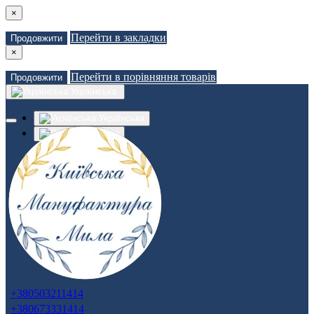
×
Перейти в закладки
Продовжити
×
Перейти в порівняння товарів
Продовжити
Українська
Українська
Russian
Закладки (0)
Порівняння товарів (0)
Доставка
Зв'язатися з нами
Авторизація
Реєстрація
+380503211414
+380673331414