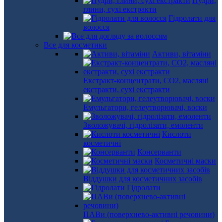
Пудри,
глини, сухі екстракти
Гідролати для
волосся
Все для косметики
Активи, вітаміни
Екстракт-концентрати, СО2, масляні
екстракти, сухі екстракти
Емульгатори, гелеутворювачі, воски
Зволожувачі, гідролізати, емоленти
Кислоти
косметичні
Консерванти
Косметичні маски
Віддушки для косметичних засобів
Гідролати
ПАВи (поверхнево-активні речовини)