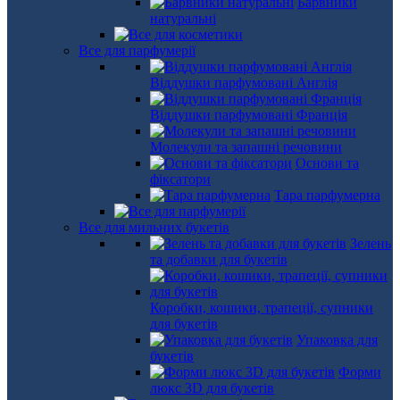
Барвники
натуральні
Все для парфумерії
Віддушки парфумовані Англія
Віддушки парфумовані Франція
Молекули та запашні речовини
Основи та
фіксатори
Тара парфумерна
Все для мильних букетів
Зелень
та добавки для букетів
Коробки, кошики, трапеції, супники
для букетів
Упаковка для
букетів
Форми
люкс 3D для букетів