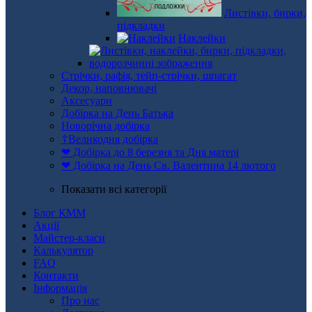
Листівки, бирки,
підкладки
Наклейки
Стрічки, рафія, тейп-стрічки, шпагат
Декор, наповнювачі
Аксесуари
Добірка на День Батька
Новорічна добірка
☦Великодня добірка
❤ Добірка до 8 березня та Дня матері
❤ Добірка на День Св. Валентина 14 лютого
Показати всі категорії
Блог КММ
Акції
Майстер-класи
Калькулятор
FAQ
Контакти
Інформація
Про нас