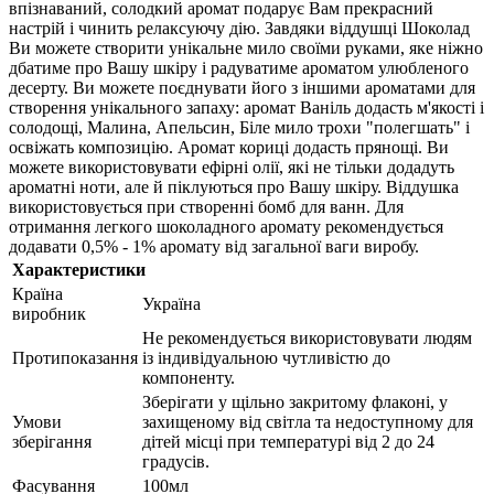
впізнаваний, солодкий аромат подарує Вам прекрасний
настрій і чинить релаксуючу дію. Завдяки віддушці Шоколад
Ви можете створити унікальне мило своїми руками, яке ніжно
дбатиме про Вашу шкіру і радуватиме ароматом улюбленого
десерту. Ви можете поєднувати його з іншими ароматами для
створення унікального запаху: аромат Ваніль додасть м'якості і
солодощі, Малина, Апельсин, Біле мило трохи "полегшать" і
освіжать композицію. Аромат кориці додасть прянощі. Ви
можете використовувати ефірні олії, які не тільки додадуть
ароматні ноти, але й піклуються про Вашу шкіру. Віддушка
використовується при створенні бомб для ванн. Для
отримання легкого шоколадного аромату рекомендується
додавати 0,5% - 1% аромату від загальної ваги виробу.
Характеристики
Країна
Україна
виробник
Не рекомендується використовувати людям
Протипоказання
із індивідуальною чутливістю до
компоненту.
Зберігати у щільно закритому флаконі, у
Умови
захищеному від світла та недоступному для
зберігання
дітей місці при температурі від 2 до 24
градусів.
Фасування
100мл