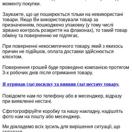
моменту покупки.
Зауважте, що це поширюється тільки на невикористані
товари. Якщо Ви використовували товар за
призначенням, пошкоджено упаковку (у тому числі
зірвано контроль розкриття на флаконах), то такий товар
обміну та поверненню не підлягає.
При поверненні некосметичного товару, який з якихось
причин не підійшов, оплата доставки здійснюється
клієнтом.
Повернення грошей буде проведено компанією протягом
3-х робочих днів після отримання товару.
Я отримав (ла) посилку та виявив (ла) нестачу товару.
Повідомте нам по телефону або в месенджер, відразу
при виявленні нестачі.
Сфотогрофіруйте коробку та нашу накладну, надішліть
фото нам на пошту або месенджер.
Ми докладемо всіх зусиль для вирішення ситуації, що
склалася.