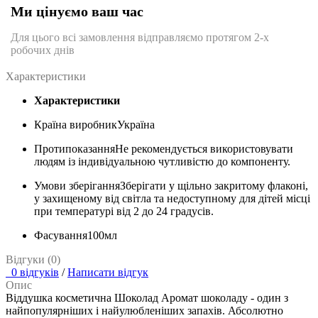
Ми цінуємо ваш час
Для цього всі замовлення відправляємо протягом 2-х
робочих днів
Характеристики
Характеристики
Країна виробник
Україна
Протипоказання
Не рекомендується використовувати
людям із індивідуальною чутливістю до компоненту.
Умови зберігання
Зберігати у щільно закритому флаконі,
у захищеному від світла та недоступному для дітей місці
при температурі від 2 до 24 градусів.
Фасування
100мл
Відгуки (0)
0 відгуків
/
Написати відгук
Опис
Віддушка косметична Шоколад Аромат шоколаду - один з
найпопулярніших і найулюбленіших запахів. Абсолютно