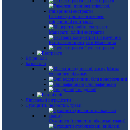
СО2 екстракти
Гліколеві, пропіленгліколеві,
гліцеринові екстракти
Мацерати, олійні екстракти
Екстракт-концентрати Німеччина
Сухі екстракти
Ефірні олії
Базові олії
Масла
холодного віджиму
Олії водорозчинні
Олії рафіновані
Тверді олії
Лікувальні інгредієнти
Сухоцвіти, пелюстки, трави
Сухоцвіти (пелюстки, лікарські трави)