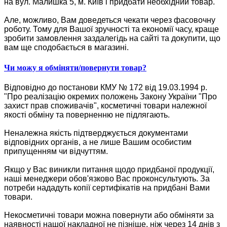
на вул. Малишка 5, м. Київ і придбати необхідний товар.
Але, можливо, Вам доведеться чекати через фасовочну
роботу. Тому для Вашої зручності та економії часу, краще
зробити замовлення заздалегідь на сайті та докупити, що
вам ще сподобається в магазині.
Чи можу я обміняти/повернути товар?
Відповідно до постанови КМУ № 172 від 19.03.1994 р.
"Про реалізацію окремих положень Закону України "Про
захист прав споживачів", косметичні товари належної
якості обміну та поверненню не підлягають.
Неналежна якість підтверджується документами
відповідних органів, а не лише Вашим особистим
припущенням чи відчуттям.
Якщо у Вас виникли питання щодо придбаної продукції,
наші менеджери обов'язково Вас проконсультують. За
потреби нададуть копії сертифікатів на придбані Вами
товари.
Некосметичні товари можна повернути або обміняти за
наявності нашої накладної не пізніше, ніж через 14 днів з