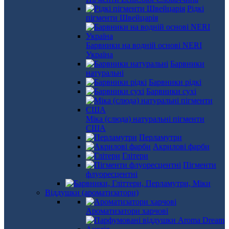
Рідкі
пігменти Швейцарія
Барвники на водній основі NERI
Україна
Барвники
натуральні
Барвники рідкі
Барвники сухі
Міка (слюда) натуральні пігменти
США
Перламутри
Акрилові фарби
Глітери
Пігменти
флуоресцентні
Віддушки (ароматизатори)
Ароматизатори харчові