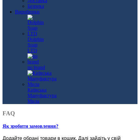
Доставка
Безпека
Виробники
Dolphin
Soap
LTD
no brand
Київська
Мануфактура
Мила
FAQ
Як зробити замовлення?
Додайте обрані товари в кошик.
Далі зайдіть у свій