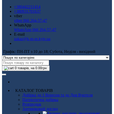
+380442211414
+380931701637
viber
viber 066 264-57-47
WhatsApp
WhatsApp 066 264-57-47
E-mail
zakaz@k-m-m.kyiv.ua
Графік: ПН-ПТ з 10 до 18; Субота, Неділя - вихідний
0
товарів, на 0.00грн
КАТАЛОГ ТОВАРІВ
Добірка до 1 Вересня та до Дня Вчителя
Патріотична добірка
Розпродаж
Антивіковий догляд