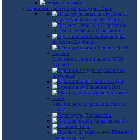
Барвники, Гліттери, Перламутри, Міки
Перламутри акрилові Туреччина
Пігменти ZeniColor Словаччина
Рідкі
пігменти Швейцарія
Барвники на водній основі NERI
Україна
Барвники
натуральні
Барвники рідкі
Барвники сухі
Міка (слюда) натуральні пігменти
США
Перламутри
Акрилові фарби
Глітери
Пігменти
флуоресцентні