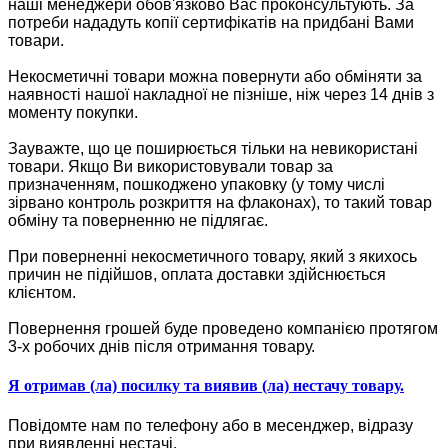
наші менеджери обов'язково Вас проконсультують. За
потреби нададуть копії сертифікатів на придбані Вами
товари.
Некосметичні товари можна повернути або обміняти за
наявності нашої накладної не пізніше, ніж через 14 днів з
моменту покупки.
Зауважте, що це поширюється тільки на невикористані
товари. Якщо Ви використовували товар за
призначенням, пошкоджено упаковку (у тому числі
зірвано контроль розкриття на флаконах), то такий товар
обміну та поверненню не підлягає.
При поверненні некосметичного товару, який з якихось
причин не підійшов, оплата доставки здійснюється
клієнтом.
Повернення грошей буде проведено компанією протягом
3-х робочих днів після отримання товару.
Я отримав (ла) посилку та виявив (ла) нестачу товару.
Повідомте нам по телефону або в месенджер, відразу
при виявленні нестачі.