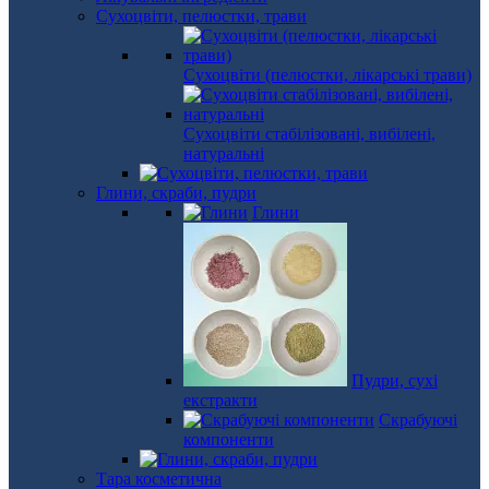
Сухоцвіти, пелюстки, трави
Сухоцвіти (пелюстки, лікарські трави)
Сухоцвіти стабілізовані, вибілені,
натуральні
Глини, скраби, пудри
Глини
Пудри, сухі
екстракти
Скрабуючі
компоненти
Тара косметична