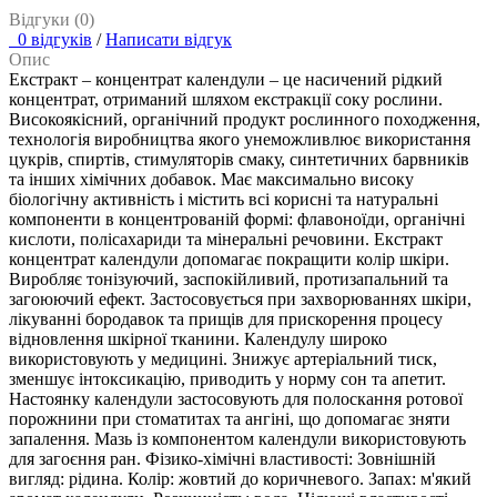
Відгуки (0)
0 відгуків
/
Написати відгук
Опис
Екстракт – концентрат календули – це насичений рідкий
концентрат, отриманий шляхом екстракції соку рослини.
Високоякісний, органічний продукт рослинного походження,
технологія виробництва якого унеможливлює використання
цукрів, спиртів, стимуляторів смаку, синтетичних барвників
та інших хімічних добавок. Має максимально високу
біологічну активність і містить всі корисні та натуральні
компоненти в концентрованій формі: флавоноїди, органічні
кислоти, полісахариди та мінеральні речовини. Екстракт
концентрат календули допомагає покращити колір шкіри.
Виробляє тонізуючий, заспокійливий, протизапальний та
загоюючий ефект. Застосовується при захворюваннях шкіри,
лікуванні бородавок та прищів для прискорення процесу
відновлення шкірної тканини. Календулу широко
використовують у медицині. Знижує артеріальний тиск,
зменшує інтоксикацію, приводить у норму сон та апетит.
Настоянку календули застосовують для полоскання ротової
порожнини при стоматитах та ангіні, що допомагає зняти
запалення. Мазь із компонентом календули використовують
для загоєння ран. Фізико-хімічні властивості: Зовнішній
вигляд: рідина. Колір: жовтий до коричневого. Запах: м'який