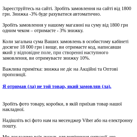
Зареєструйтесь на сайті. Зробіть замовлення на сайті від 1800
грн. Знижка -3% буде рахуватися автоматично.
Зробіть замовлення у нашому магазині на суму від 1800 грн
одним чеком – отримаєте - 3% знижку.
Коли загальна сума Ваших замовлень в особистому кабінеті
досягне 18 000 грн і вище, ви отримаєте код, написавши
який
у відповідне поле, при створенні
наступного
замовлення, ви отримуваєте знижку 10%.
Важлива примітка: знижка не діє на Акційні та Оптові
пропозиції.
Я отримав (ла) не той товар, який замовляв (ла).
Зробіть фото товару, коробки, в якій приїхав товар нашої
накладної.
Надішліть всі фото нам на месенджер Viber або на електронну
пошту.
Ми докладемо всіх зусиль для вирішення ситуації, що