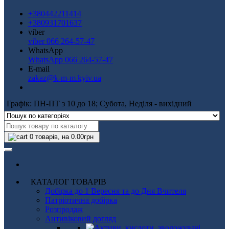
+380442211414
+380931701637
viber
viber 066 264-57-47
WhatsApp
WhatsApp 066 264-57-47
E-mail
zakaz@k-m-m.kyiv.ua
Графік: ПН-ПТ з 10 до 18; Субота, Неділя - вихідний
0
товарів, на 0.00грн
КАТАЛОГ ТОВАРІВ
Добірка до 1 Вересня та до Дня Вчителя
Патріотична добірка
Розпродаж
Антивіковий догляд