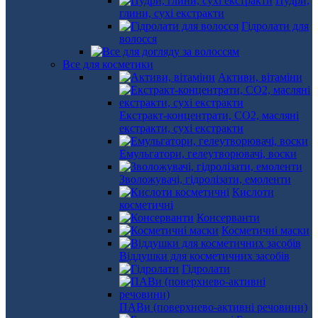
Пудри,
глини, сухі екстракти
Гідролати для
волосся
Все для косметики
Активи, вітаміни
Екстракт-концентрати, СО2, масляні
екстракти, сухі екстракти
Емульгатори, гелеутворювачі, воски
Зволожувачі, гідролізати, емоленти
Кислоти
косметичні
Консерванти
Косметичні маски
Віддушки для косметичних засобів
Гідролати
ПАВи (поверхнево-активні речовини)