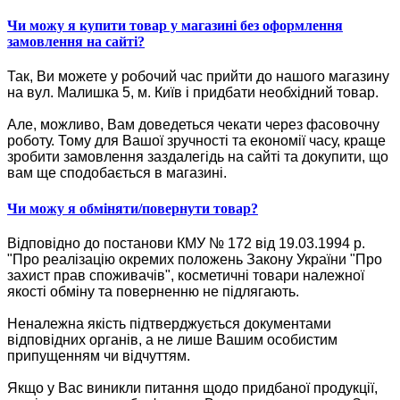
Чи можу я купити товар у магазині без оформлення
замовлення на сайті?
Так, Ви можете у робочий час прийти до нашого магазину
на вул. Малишка 5, м. Київ і придбати необхідний товар.
Але, можливо, Вам доведеться чекати через фасовочну
роботу. Тому для Вашої зручності та економії часу, краще
зробити замовлення заздалегідь на сайті та докупити, що
вам ще сподобається в магазині.
Чи можу я обміняти/повернути товар?
Відповідно до постанови КМУ № 172 від 19.03.1994 р.
"Про реалізацію окремих положень Закону України "Про
захист прав споживачів", косметичні товари належної
якості обміну та поверненню не підлягають.
Неналежна якість підтверджується документами
відповідних органів, а не лише Вашим особистим
припущенням чи відчуттям.
Якщо у Вас виникли питання щодо придбаної продукції,