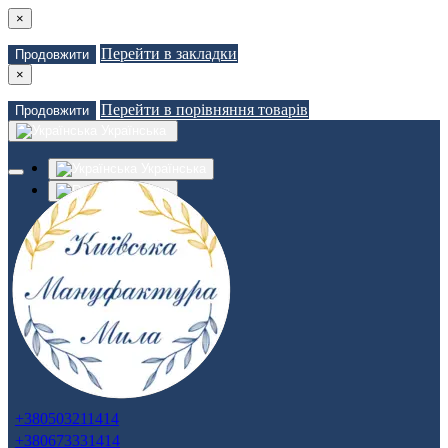
×
Перейти в закладки
Продовжити
×
Перейти в порівняння товарів
Продовжити
Українська
Українська
Russian
Закладки (0)
Порівняння товарів (0)
Доставка
Зв'язатися з нами
Авторизація
Реєстрація
+380503211414
+380673331414