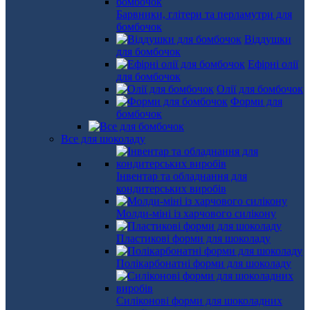
Барвники, глітери та перламутри для
бомбочок
Віддушки
для бомбочок
Ефірні олії
для бомбочок
Олії для бомбочок
Форми для
бомбочок
Все для шоколаду
Інвентар та обладнання для
кондитерських виробів
Молди-міні із харчового силікону
Пластикові форми для шоколаду
Полікарбонатні форми для шоколаду
Силіконові форми для шоколадних