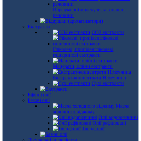
Парфумерні молекули та запашні
речовини
Екстракти
СО2 екстракти
Гліколеві, пропіленгліколеві,
гліцеринові екстракти
Мацерати, олійні екстракти
Екстракт-концентрати Німеччина
Сухі екстракти
Ефірні олії
Базові олії
Масла
холодного віджиму
Олії водорозчинні
Олії рафіновані
Тверді олії
Лікувальні інгредієнти