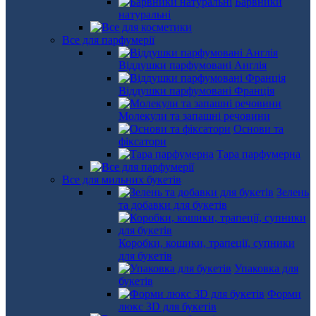
Барвники
натуральні
Все для парфумерії
Віддушки парфумовані Англія
Віддушки парфумовані Франція
Молекули та запашні речовини
Основи та
фіксатори
Тара парфумерна
Все для мильних букетів
Зелень
та добавки для букетів
Коробки, кошики, трапеції, супники
для букетів
Упаковка для
букетів
Форми
люкс 3D для букетів