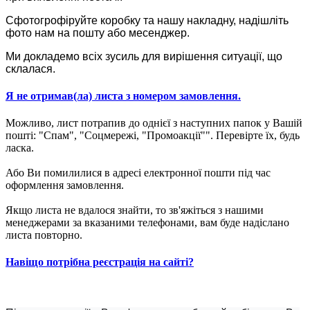
Сфотогрофіруйте коробку та нашу накладну, надішліть
фото нам на пошту або месенджер.
Ми докладемо всіх зусиль для вирішення ситуації, що
склалася.
Я не отримав(ла) листа з номером замовлення.
Можливо, лист потрапив до однієї з наступних папок у Вашій
пошті: "Спам", "Соцмережі, "Промоакції"". Перевірте їх, будь
ласка.
Або Ви помилилися в адресі електронної пошти під час
оформлення замовлення.
Якщо листа не вдалося знайти, то зв'яжіться з нашими
менеджерами за вказаними телефонами, вам буде надіслано
листа повторно.
Навіщо потрібна реєстрація на сайті?