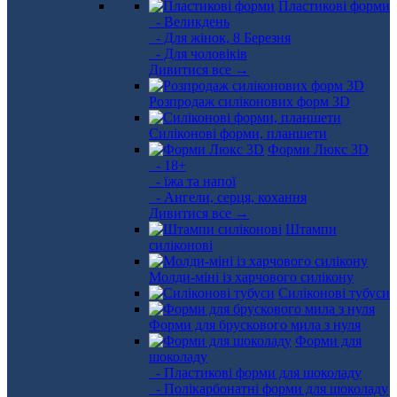
Пластикові форми
- Великдень
- Для жінок, 8 Березня
- Для чоловіків
Дивитися все →
Розпродаж силіконових форм 3D
Силіконові форми, планшети
Форми Люкс 3D
- 18+
- їжа та напої
- Ангели, серця, кохання
Дивитися все →
Штампи
силіконові
Молди-міні із харчового силікону
Силіконові тубуси
Форми для брускового мила з нуля
Форми для
шоколаду
- Пластикові форми для шоколаду
- Полікарбонатні форми для шоколаду