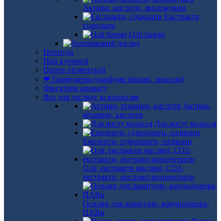
Активи, кислоти, зволожувачі
Екстракти,
гідролати
Олії базові
Пептиди
При куперозі
Проти пігментації
❤ Парфумерія (парфуми нішові, люксові)
Фіксатори аромату
Все для догляду за волоссям
Активи,
вітаміни, кислоти
Для росту волосся
Емоленти, гідролізати, силікони
Олії, екстракти масляні, СО2-
екстракти, екстракт-концентрати
Основи для шампуню, кондиціонера,
ПАВи