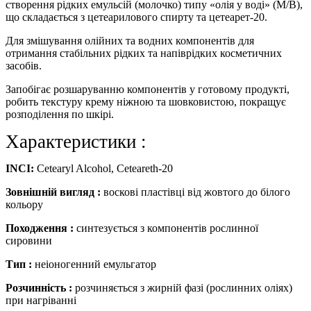
створення
рідких
емульсій
(молочко)
типу «олія у воді» (М/В),
що складається з цетеарилового спирту та цетеарет-20
.
Для
змішування олійних та водних компонентів для
отримання стабільних рідких та напіврідких косметичних
засобів
.
Запобігає розшаруванню компонентів у готовому продукті,
робить текстуру крему ніжною та шовковистою, покращує
розподілення по шкірі.
Характеристики :
INCI:
Cetearyl Alcohol, Ceteareth-20
Зовнішній вигляд :
воскові пластівці від жовтого до білого
кольору
Походження :
синтезується з компонентів рослинної
сировини
Тип :
неіоногенний емульгатор
Розчинність :
розчиняється з жирній фазі (рослинних оліях)
при нагріванні