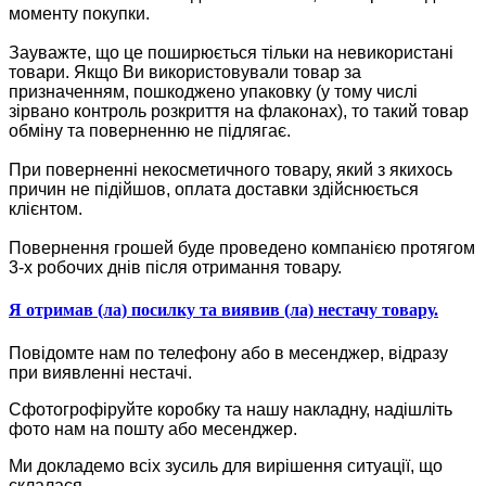
моменту покупки.
Зауважте, що це поширюється тільки на невикористані
товари. Якщо Ви використовували товар за
призначенням, пошкоджено упаковку (у тому числі
зірвано контроль розкриття на флаконах), то такий товар
обміну та поверненню не підлягає.
При поверненні некосметичного товару, який з якихось
причин не підійшов, оплата доставки здійснюється
клієнтом.
Повернення грошей буде проведено компанією протягом
3-х робочих днів після отримання товару.
Я отримав (ла) посилку та виявив (ла) нестачу товару.
Повідомте нам по телефону або в месенджер, відразу
при виявленні нестачі.
Сфотогрофіруйте коробку та нашу накладну, надішліть
фото нам на пошту або месенджер.
Ми докладемо всіх зусиль для вирішення ситуації, що
склалася.