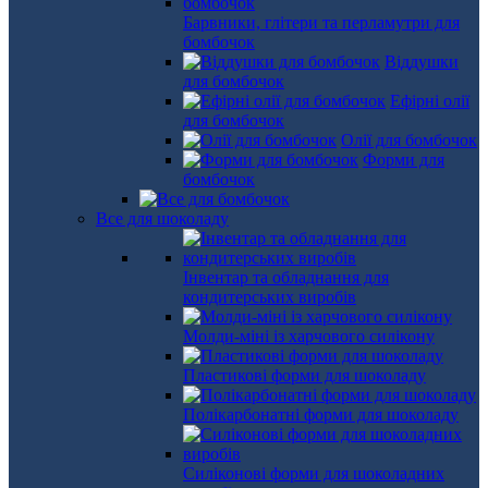
Барвники, глітери та перламутри для
бомбочок
Віддушки
для бомбочок
Ефірні олії
для бомбочок
Олії для бомбочок
Форми для
бомбочок
Все для шоколаду
Інвентар та обладнання для
кондитерських виробів
Молди-міні із харчового силікону
Пластикові форми для шоколаду
Полікарбонатні форми для шоколаду
Силіконові форми для шоколадних