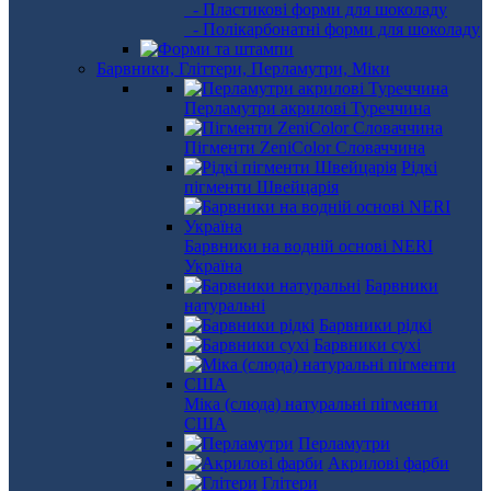
- Пластикові форми для шоколаду
- Полікарбонатні форми для шоколаду
Барвники, Гліттери, Перламутри, Міки
Перламутри акрилові Туреччина
Пігменти ZeniColor Словаччина
Рідкі
пігменти Швейцарія
Барвники на водній основі NERI
Україна
Барвники
натуральні
Барвники рідкі
Барвники сухі
Міка (слюда) натуральні пігменти
США
Перламутри
Акрилові фарби
Глітери