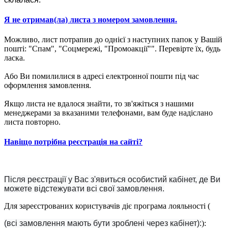
Я не отримав(ла) листа з номером замовлення.
Можливо, лист потрапив до однієї з наступних папок у Вашій
пошті: "Спам", "Соцмережі, "Промоакції"". Перевірте їх, будь
ласка.
Або Ви помилилися в адресі електронної пошти під час
оформлення замовлення.
Якщо листа не вдалося знайти, то зв'яжіться з нашими
менеджерами за вказаними телефонами, вам буде надіслано
листа повторно.
Навіщо потрібна реєстрація на сайті?
Після реєстрації у Вас з'явиться особистий кабінет, де Ви
можете відстежувати всі свої замовлення.
Для зареєстрованих користувачів діє програма лояльності (
(всі замовлення мають бути зроблені через кабінет):
):