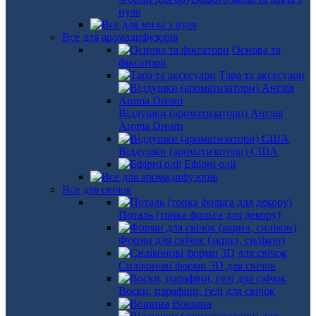
нуля
Все для аромадифузорів
Основа та
фіксатори
Тара та аксесуари
Віддушки (ароматизатори) Англія
Aroma Dream
Віддушки (ароматизатори) США
Ефірні олії
Все для свічок
Поталь (тонка фольга для декору)
Форми для свічок (акрил, силікон)
Силіконові форми 3D для свічок
Воски, парафіни, гелі для свічок
Вощина