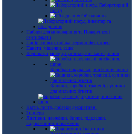
Лабораторний
посуд
Обладнання
Набори для миловаріння та Подарункові
сертифікати
Папір, тишью, плівка, термоплівка, креп
Пакети, мішечки, саше
Коробки, трапеції, супники, висікання, шпон
Коробки пакувальні, висікання, шпон
Кошики, коробки, трапеції, супники
для мильних букетів
Квіти, листя, добавки декоративні
Топпери
Листівки, наклейки, бирки, підкладки,
водорозчинні зображення