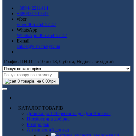
+380442211414
+380931701637
viber
viber 066 264-57-47
WhatsApp
WhatsApp 066 264-57-47
E-mail
zakaz@k-m-m.kyiv.ua
Графік: ПН-ПТ з 10 до 18; Субота, Неділя - вихідний
0
товарів, на 0.00грн
КАТАЛОГ ТОВАРІВ
Добірка до 1 Вересня та до Дня Вчителя
Патріотична добірка
Розпродаж
Антивіковий догляд