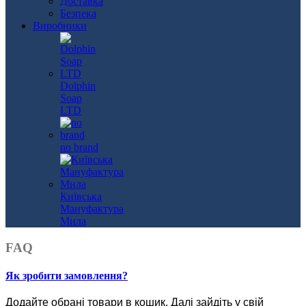
Доставка
Безпека
Виробники
Dolphin
Soap
LTD
no brand
Київська
Мануфактура
Мила
FAQ
Як зробити замовлення?
Додайте обрані товари в кошик.
Далі зайдіть у свій