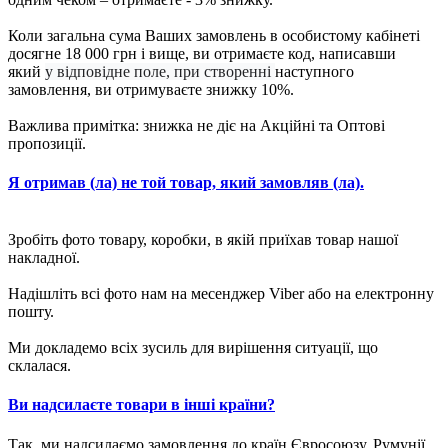
Коли загальна сума Ваших замовлень в особистому кабінеті
досягне 18 000 грн і вище, ви отримаєте код, написавши
який
у відповідне поле, при створенні
наступного
замовлення, ви отримуваєте знижку 10%.
Важлива примітка: знижка не діє на Акційні та Оптові
пропозиції.
Я отримав (ла) не той товар, який замовляв (ла).
Зробіть фото товару, коробки, в якій приїхав товар нашої
накладної.
Надішліть всі фото нам на месенджер Viber або на електронну
пошту.
Ми докладемо всіх зусиль для вирішення ситуації, що
склалася.
Ви надсилаєте товари в інші країни?
Так, ми надсилаємо замовлення до країн Євросоюзу, Румунії,