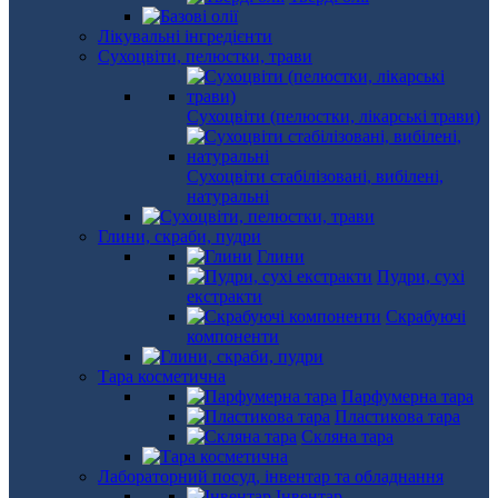
Лікувальні інгредієнти
Сухоцвіти, пелюстки, трави
Сухоцвіти (пелюстки, лікарські трави)
Сухоцвіти стабілізовані, вибілені,
натуральні
Глини, скраби, пудри
Глини
Пудри, сухі
екстракти
Скрабуючі
компоненти
Тара косметична
Парфумерна тара
Пластикова тара
Скляна тара
Лабораторний посуд, інвентар та обладнання
Інвентар