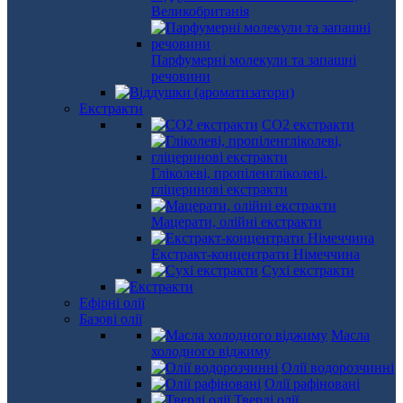
Великобританія
Парфумерні молекули та запашні
речовини
Екстракти
СО2 екстракти
Гліколеві, пропіленгліколеві,
гліцеринові екстракти
Мацерати, олійні екстракти
Екстракт-концентрати Німеччина
Сухі екстракти
Ефірні олії
Базові олії
Масла
холодного віджиму
Олії водорозчинні
Олії рафіновані
Тверді олії