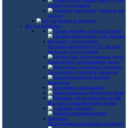
Пудри,
глини, сухі екстракти
Гідролати для
волосся
Все для косметики
Активи, вітаміни
Екстракт-концентрати, СО2, масляні
екстракти, сухі екстракти
Емульгатори, гелеутворювачі, воски
Зволожувачі, гідролізати, емоленти
Кислоти
косметичні
Консерванти
Косметичні маски
Віддушки для косметичних засобів
Гідролати
ПАВи (поверхнево-активні речовини)