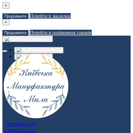
×
Перейти в закладки
Продовжити
×
Перейти в порівняння товарів
Продовжити
Українська
Українська
Russian
Закладки (0)
Порівняння товарів (0)
Доставка
Зв'язатися з нами
Авторизація
Реєстрація
+380503211414
+380673331414