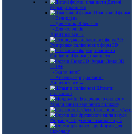
Дитячі
форми, планшети
Пластикові форми
- Великдень
- Для жінок, 8 Березня
- Для чоловіків
Дивитися все →
Розпродаж силіконових форм 3D
Силіконові форми, планшети
Форми Люкс 3D
- 18+
- їжа та напої
- Ангели, серця, кохання
Дивитися все →
Штампи
силіконові
Молди-міні із харчового силікону
Силіконові тубуси
Форми для брускового мила з нуля
Форми для
шоколаду