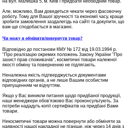
на вул. Малишка 5, м. Київ і придбати необхідний товар.
Але, можливо, Вам доведеться чекати через фасовочну
роботу. Тому для Вашої зручності та економії часу, краще
зробити замовлення заздалегідь на сайті та докупити, що
вам ще сподобається в магазині.
Чи можу я обміняти/повернути товар?
Відповідно до постанови КМУ № 172 від 19.03.1994 р.
"Про реалізацію окремих положень Закону України "Про
захист прав споживачів", косметичні товари належної
якості обміну та поверненню не підлягають.
Неналежна якість підтверджується документами
відповідних органів, а не лише Вашим особистим
припущенням чи відчуттям.
Якщо у Вас виникли питання щодо придбаної продукції,
наші менеджери обов'язково Вас проконсультують. За
потреби нададуть копії сертифікатів на придбані Вами
товари.
Некосметичні товари можна повернути або обміняти за
наявності нашої накладної не пізніше, ніж через 14 днів з