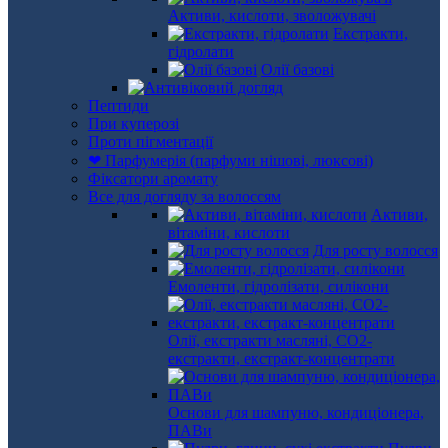
Активи, кислоти, зволожувачі
Екстракти,
гідролати
Олії базові
Пептиди
При куперозі
Проти пігментації
❤ Парфумерія (парфуми нішові, люксові)
Фіксатори аромату
Все для догляду за волоссям
Активи,
вітаміни, кислоти
Для росту волосся
Емоленти, гідролізати, силікони
Олії, екстракти масляні, СО2-
екстракти, екстракт-концентрати
Основи для шампуню, кондиціонера,
ПАВи