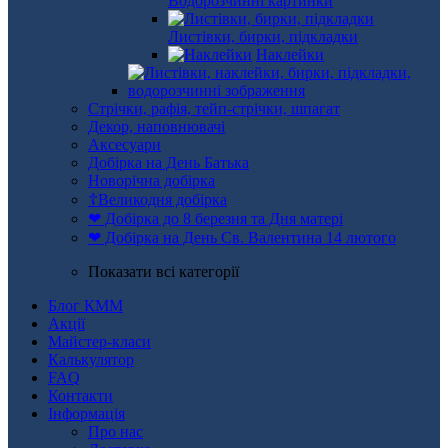
Водорозчинні картинки
Листівки, бирки, підкладки
Наклейки
Стрічки, рафія, тейп-стрічки, шпагат
Декор, наповнювачі
Аксесуари
Добірка на День Батька
Новорічна добірка
☦Великодня добірка
❤ Добірка до 8 березня та Дня матері
❤ Добірка на День Св. Валентина 14 лютого
Показати всі категорії
Блог КММ
Акції
Майстер-класи
Калькулятор
FAQ
Контакти
Інформація
Про нас