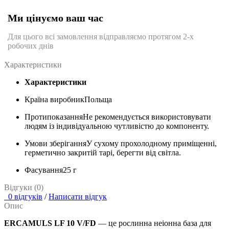
Ми цінуємо ваш час
Для цього всі замовлення відправляємо протягом 2-х
робочих днів
Характеристики
Характеристики
Країна виробник
Польща
Протипоказання
Не рекомендується використовувати
людям із індивідуальною чутливістю до компоненту.
Умови зберігання
У сухому прохолодному приміщенні,
герметично закритій тарі, берегти від світла.
Фасування
25 г
Відгуки (0)
0 відгуків
/
Написати відгук
Опис
ERCAMULS LF 10 V/FD
— це рослинна неіонна база для