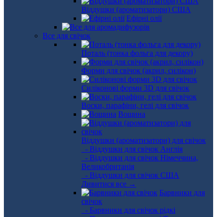
Віддушки (ароматизатори) США
Ефірні олії
Все для свічок
Поталь (тонка фольга для декору)
Форми для свічок (акрил, силікон)
Силіконові форми 3D для свічок
Воски, парафіни, гелі для свічок
Вощина
Віддушки (ароматизатори) для свічок
- Віддушки для свічок Англія
- Віддушки для свічок Німеччина,
Великобританія
- Віддушки для свічок США
Дивитися все →
Барвники для
свічок
- Барвники для свічок рідкі