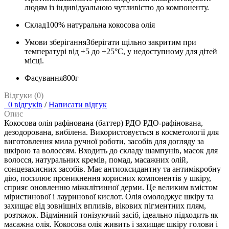
людям із індивідуальною чутливістю до компоненту.
Склад
100% натуральна кокосова олія
Умови зберігання
Зберігати щільно закритим при
температурі від +5 до +25°C, у недоступному для дітей
місці.
Фасування
800г
Відгуки (0)
0 відгуків
/
Написати відгук
Опис
Кокосова олія рафінована (баттер) РДО РДО-рафінована,
дезодорована, вибілена. Використовується в косметології для
виготовлення мила ручної роботи, засобів для догляду за
шкірою та волоссям. Входить до складу шампунів, масок для
волосся, натуральних кремів, помад, масажних олій,
сонцезахисних засобів. Має антиоксидантну та антимікробну
дію, посилює проникнення корисних компонентів у шкіру,
сприяє оновленню міжклітинної дерми. Це великим вмістом
міристинової і лауринової кислот. Олія омолоджує шкіру та
захищає від зовнішніх впливів, вікових пігментних плям,
розтяжок. Відмінний тонізуючий засіб, ідеально підходить як
масажна олія. Кокосова олія живить і захищає шкіру голови і