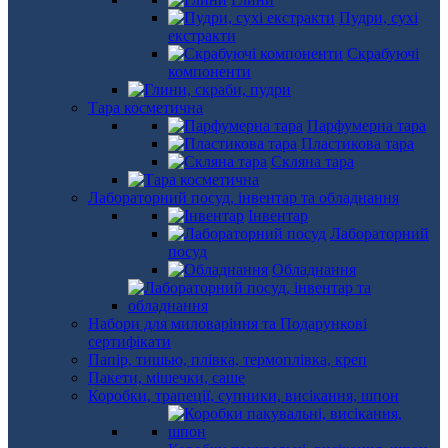
Пудри, сухі
екстракти
Скрабуючі
компоненти
Тара косметична
Парфумерна тара
Пластикова тара
Скляна тара
Лабораторний посуд, інвентар та обладнання
Інвентар
Лабораторний
посуд
Обладнання
Набори для миловаріння та Подарункові
сертифікати
Папір, тишью, плівка, термоплівка, креп
Пакети, мішечки, саше
Коробки, трапеції, супники, висікання, шпон