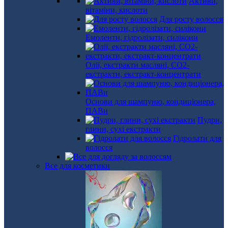
Активи,
вітаміни, кислоти
Для росту волосся
Емоленти, гідролізати, силікони
Олії, екстракти масляні, СО2-
екстракти, екстракт-концентрати
Основи для шампуню, кондиціонера,
ПАВи
Пудри,
глини, сухі екстракти
Гідролати для
волосся
Все для косметики