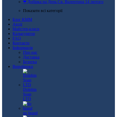
❤ Добірка на День Св. Валентина 14 лютого
Показати всі категорії
Блог КММ
Акції
Майстер-класи
Калькулятор
FAQ
Контакти
Інформація
Про нас
Доставка
Безпека
Виробники
Dolphin
Soap
LTD
no brand