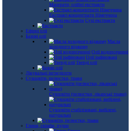
Мацерати, олійні екстракти
Екстракт-концентрати Німеччина
Сухі екстракти
Ефірні олії
Базові олії
Масла
холодного віджиму
Олії водорозчинні
Олії рафіновані
Тверді олії
Лікувальні інгредієнти
Сухоцвіти, пелюстки, трави
Сухоцвіти (пелюстки, лікарські трави)
Сухоцвіти стабілізовані, вибілені,
натуральні
Глини, скраби, пудри
Глини