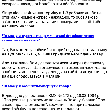
експрес - накладної Нової пошти або Укрпошти.
Якщо після закінчення терміну в 1-3 робочих дні Ви не
отримали номер експрес - накладної, то обов'язково
зв'яжіться з нами за вказаними номерами на сайті або
напишіть на Viber.
Чи можу я купити товар у магазині без оформлення
замовлення на сайті?
Так, Ви можете у робочий час прийти до нашого магазину
на вул. Малишка 5, м. Київ і придбати необхідний товар.
Але, можливо, Вам доведеться чекати через фасовочну
роботу. Тому для Вашої зручності та економії часу, краще
зробити замовлення заздалегідь на сайті та докупити, що
вам ще сподобається в магазині.
Чи можу я обміняти/повернути товар?
Відповідно до постанови КМУ № 172 від 19.03.1994 р.
"Про реалізацію окремих положень Закону України "Про
захист прав споживачів", косметичні товари належної
якості обміну та поверненню не підлягають.