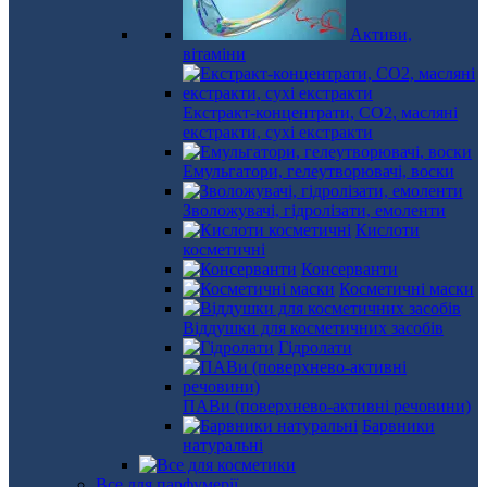
Активи,
вітаміни
Екстракт-концентрати, СО2, масляні
екстракти, сухі екстракти
Емульгатори, гелеутворювачі, воски
Зволожувачі, гідролізати, емоленти
Кислоти
косметичні
Консерванти
Косметичні маски
Віддушки для косметичних засобів
Гідролати
ПАВи (поверхнево-активні речовини)
Барвники
натуральні
Все для парфумерії