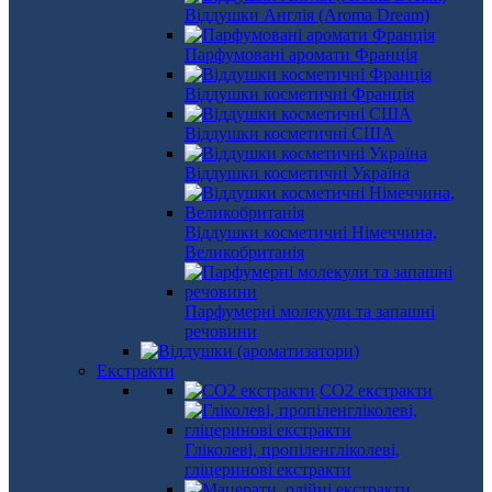
Віддушки Англія (Aroma Dream)
Парфумовані аромати Франція
Віддушки косметичні Франція
Віддушки косметичні США
Віддушки косметичні Україна
Віддушки косметичні Німеччина,
Великобританія
Парфумерні молекули та запашні
речовини
Екстракти
СО2 екстракти
Гліколеві, пропіленгліколеві,
гліцеринові екстракти