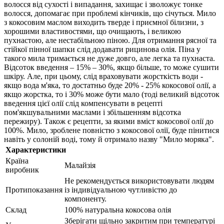
волосся від сухості і випадання, захищає і зволожує тонке
волосся, допомагає при проблемі кінчиків, що січуться. Мило
з кокосовим маслом виходить тверде і приємної білизни, з
хорошими властивостями, що очищають, і великою
пухнастою, але нестабільною піною. Для отримання рясної та
стійкої пінної шапки слід додавати рицинова олія. Піна у
такого мила тримається не дуже довго, але легка та пухнаста.
Відсоток введення – 15% – 30%, якщо більше, то може сушити
шкіру. Але, при цьому, слід враховувати жорсткість води -
якщо вода м'яка, то достатньо буде 20% - 25% кокосової олії, а
якщо жорстка, то і 30% може бути мало (тоді великий відсоток
введення цієї олії слід компенсувати в рецепті
пом'якшувальними маслами і збільшенням відсотка
пережиру). Також є рецепти, за якими вміст кокосової олії до
100%. Мило, зроблене повністю з кокосової олії, буде пінитися
навіть у солоній воді, тому й отримало назву "Мило моряка".
Характеристики
Країна
Малайзія
виробник
Не рекомендується використовувати людям
Протипоказання
із індивідуальною чутливістю до
компоненту.
Склад
100% натуральна кокосова олія
Зберігати щільно закритим при температурі