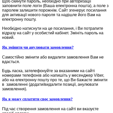
Щоб скинути пароль, необхідно при авторизації
заповнити поле логін (Ваша електронна пошта), а поле з
паролем залишити порожнім. Сайт згенерує посилання
для активації нового пароля та надішле його Вам на
електронну пошту.
Необхідно натиснути на це посилання, і Ви потрапите
відразу на сайт у особистий кабінет. Змініть пароль на
новий.
Як змінити чи анулювати замовлення?
Самостійно змінити або видалити замовлення Вам не
вдасться.
Будь ласка, зателефонуйте за вказаними на сайті
номерами телефонів або напишіть у месенджер Viber,
або на електронну пошту про те, що Ви бажаєте змінити
в замовленні (додати/видалити позиції, анулювати
замовлення).
Як я можу сплатити своє замовлення?
Під час створення замовлення на сайті ви вказуєте