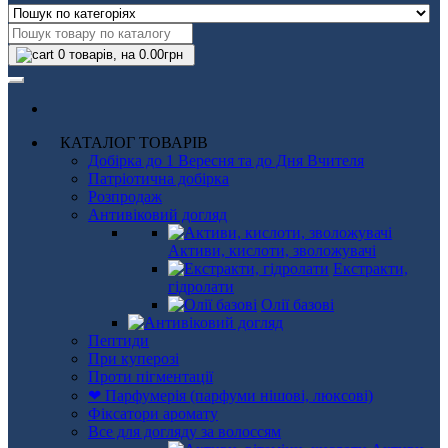
0
товарів, на 0.00грн
КАТАЛОГ ТОВАРІВ
Добірка до 1 Вересня та до Дня Вчителя
Патріотична добірка
Розпродаж
Антивіковий догляд
Активи, кислоти, зволожувачі
Екстракти,
гідролати
Олії базові
Пептиди
При куперозі
Проти пігментації
❤ Парфумерія (парфуми нішові, люксові)
Фіксатори аромату
Все для догляду за волоссям