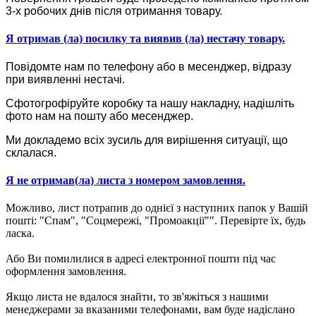
3-х робочих днів після отримання товару.
Я отримав (ла) посилку та виявив (ла) нестачу товару.
Повідомте нам по телефону або в месенджер, відразу
при виявленні нестачі.
Сфотогрофіруйте коробку та нашу накладну, надішліть
фото нам на пошту або месенджер.
Ми докладемо всіх зусиль для вирішення ситуації, що
склалася.
Я не отримав(ла) листа з номером замовлення.
Можливо, лист потрапив до однієї з наступних папок у Вашій
пошті: "Спам", "Соцмережі, "Промоакції"". Перевірте їх, будь
ласка.
Або Ви помилилися в адресі електронної пошти під час
оформлення замовлення.
Якщо листа не вдалося знайти, то зв'яжіться з нашими
менеджерами за вказаними телефонами, вам буде надіслано