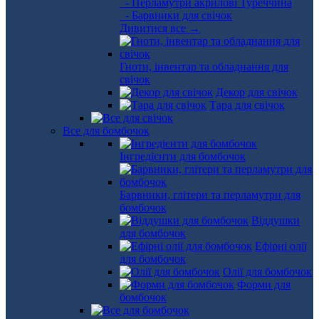
- Перламутри акрилові Туреччина
- Барвники для свічок
Дивитися все →
Гноти, інвентар та обладнання для
свічок
Декор для свічок
Тара для свічок
Все для бомбочок
Інгредієнти для бомбочок
Барвники, глітери та перламутри для
бомбочок
Віддушки
для бомбочок
Ефірні олії
для бомбочок
Олії для бомбочок
Форми для
бомбочок