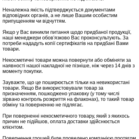
Неналежна якість підтверджується документами
відповідних органів, а не лише Вашим особистим
припущенням чи відчуттям.
Якщо у Вас виникли питання щодо придбаної продукції,
наші менеджери обов'язково Вас проконсультують. За
потреби нададуть копії сертифікатів на придбані Вами
товари.
Некосметичні товари можна повернути або обміняти за
наявності нашої накладної не пізніше, ніж через 14 днів з
моменту покупки.
Зауважте, що це поширюється тільки на невикористані
товари. Якщо Ви використовували товар за
призначенням, пошкоджено упаковку (у тому числі
зірвано контроль розкриття на флаконах), то такий товар
обміну та поверненню не підлягає.
При поверненні некосметичного товару, який з якихось
причин не підійшов, оплата доставки здійснюється
клієнтом.
Повернення грошей буде проведено компанією протягом