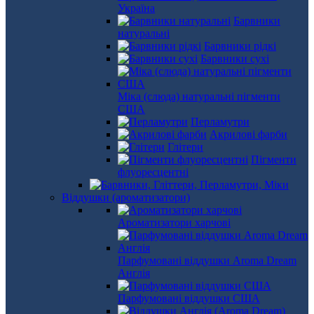
Україна
Барвники
натуральні
Барвники рідкі
Барвники сухі
Міка (слюда) натуральні пігменти
США
Перламутри
Акрилові фарби
Глітери
Пігменти
флуоресцентні
Віддушки (ароматизатори)
Ароматизатори харчові
Парфумовані віддушки Aroma Dream
Англія
Парфумовані віддушки США