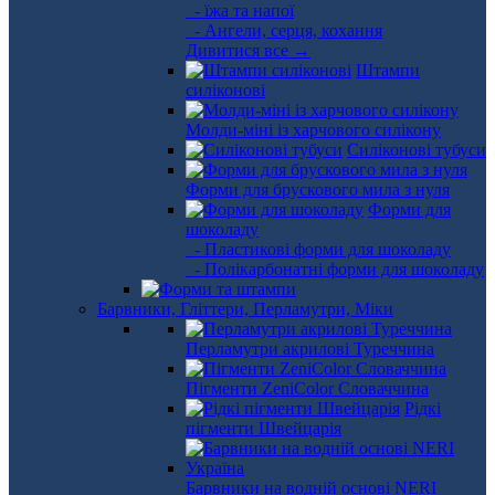
- їжа та напої
- Ангели, серця, кохання
Дивитися все →
Штампи
силіконові
Молди-міні із харчового силікону
Силіконові тубуси
Форми для брускового мила з нуля
Форми для
шоколаду
- Пластикові форми для шоколаду
- Полікарбонатні форми для шоколаду
Барвники, Гліттери, Перламутри, Міки
Перламутри акрилові Туреччина
Пігменти ZeniColor Словаччина
Рідкі
пігменти Швейцарія
Барвники на водній основі NERI