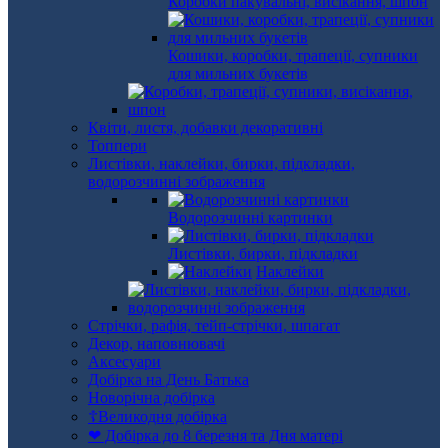
Коробки пакувальні, висікання, шпон
Кошики, коробки, трапеції, супники
для мильних букетів
Квіти, листя, добавки декоративні
Топпери
Листівки, наклейки, бирки, підкладки,
водорозчинні зображення
Водорозчинні картинки
Листівки, бирки, підкладки
Наклейки
Стрічки, рафія, тейп-стрічки, шпагат
Декор, наповнювачі
Аксесуари
Добірка на День Батька
Новорічна добірка
☦Великодня добірка
❤ Добірка до 8 березня та Дня матері