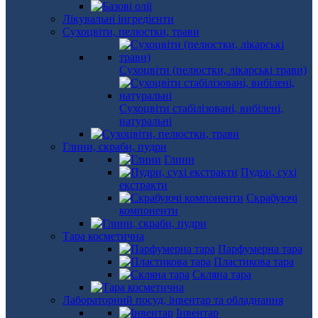
Лікувальні інгредієнти
Сухоцвіти, пелюстки, трави
Сухоцвіти (пелюстки, лікарські трави)
Сухоцвіти стабілізовані, вибілені,
натуральні
Глини, скраби, пудри
Глини
Пудри, сухі
екстракти
Скрабуючі
компоненти
Тара косметична
Парфумерна тара
Пластикова тара
Скляна тара
Лабораторний посуд, інвентар та обладнання
Інвентар