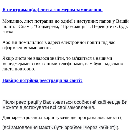
Я не отримав(ла) листа з номером замовлення.
Можливо, лист потрапив до однієї з наступних папок у Вашій
пошті: "Спам", "Соцмережі, "Промоакції"". Перевірте їх, будь
ласка.
Або Ви помилилися в адресі електронної пошти під час
оформлення замовлення.
Якщо листа не вдалося знайти, то зв'яжіться з нашими
менеджерами за вказаними телефонами, вам буде надіслано
листа повторно.
Навіщо потрібна реєстрація на сайті?
Після реєстрації у Вас з'явиться особистий кабінет, де Ви
можете відстежувати всі свої замовлення.
Для зареєстрованих користувачів діє програма лояльності (
(всі замовлення мають бути зроблені через кабінет):
):