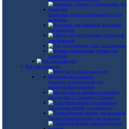
Барвники, глітери та перламутри для
бомбочок
Віддушки
для бомбочок
Ефірні олії
для бомбочок
Олії для бомбочок
Форми для
бомбочок
Все для шоколаду
Інвентар та обладнання для
кондитерських виробів
Молди-міні із харчового силікону
Пластикові форми для шоколаду
Полікарбонатні форми для шоколаду