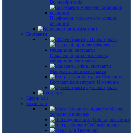
Великобританія
Парфумерні молекули та запашні
речовини
Екстракти
СО2 екстракти
Гліколеві, пропіленгліколеві,
гліцеринові екстракти
Мацерати, олійні екстракти
Екстракт-концентрати Німеччина
Сухі екстракти
Ефірні олії
Базові олії
Масла
холодного віджиму
Олії водорозчинні
Олії рафіновані
Тверді олії