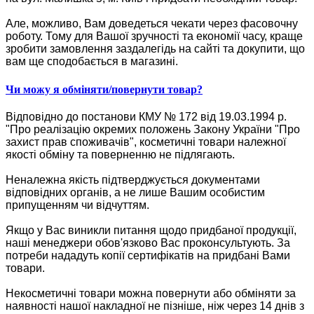
Але, можливо, Вам доведеться чекати через фасовочну
роботу. Тому для Вашої зручності та економії часу, краще
зробити замовлення заздалегідь на сайті та докупити, що
вам ще сподобається в магазині.
Чи можу я обміняти/повернути товар?
Відповідно до постанови КМУ № 172 від 19.03.1994 р.
"Про реалізацію окремих положень Закону України "Про
захист прав споживачів", косметичні товари належної
якості обміну та поверненню не підлягають.
Неналежна якість підтверджується документами
відповідних органів, а не лише Вашим особистим
припущенням чи відчуттям.
Якщо у Вас виникли питання щодо придбаної продукції,
наші менеджери обов'язково Вас проконсультують. За
потреби нададуть копії сертифікатів на придбані Вами
товари.
Некосметичні товари можна повернути або обміняти за
наявності нашої накладної не пізніше, ніж через 14 днів з