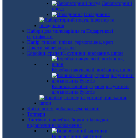
Лабораторний
посуд
Обладнання
Набори для миловаріння та Подарункові
сертифікати
Папір, тишью, плівка, термоплівка, креп
Пакети, мішечки, саше
Коробки, трапеції, супники, висікання, шпон
Коробки пакувальні, висікання, шпон
Кошики, коробки, трапеції, супники
для мильних букетів
Квіти, листя, добавки декоративні
Топпери
Листівки, наклейки, бирки, підкладки,
водорозчинні зображення
Водорозчинні картинки