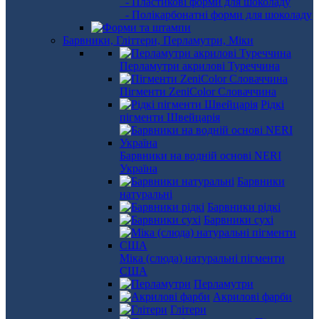
- Пластикові форми для шоколаду
- Полікарбонатні форми для шоколаду
Барвники, Гліттери, Перламутри, Міки
Перламутри акрилові Туреччина
Пігменти ZeniColor Словаччина
Рідкі
пігменти Швейцарія
Барвники на водній основі NERI
Україна
Барвники
натуральні
Барвники рідкі
Барвники сухі
Міка (слюда) натуральні пігменти
США
Перламутри
Акрилові фарби
Глітери