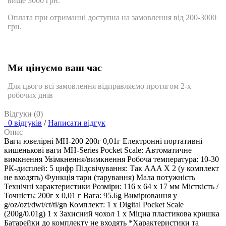
вище 3000 грн.
Оплата при отриманні доступна на замовлення від 200-3000
грн.
Ми цінуємо ваш час
Для цього всі замовлення відправляємо протягом 2-х
робочих днів
Відгуки (0)
0 відгуків
/
Написати відгук
Опис
Ваги ювелірні МН-200 200г 0,01г Електронні портативні
кишенькові ваги MH-Series Pocket Scale: Автоматичне
вимкнення Увімкнення/вимкнення Робоча температура: 10-30
РК-дисплей: 5 цифр Підсвічування: Так AAA X 2 (у комплект
не входять) Функція тари (тарування) Мала потужність
Технічні характеристики Розміри: 116 х 64 х 17 мм Місткість /
Точність: 200г х 0,01 г Вага: 95.6g Вимірювання у
g/oz/ozt/dwt/ct/ti/gn Комплект: 1 x Digital Pocket Scale
(200g/0.01g) 1 х Захисний чохол 1 х Міцна пластикова кришка
Батарейки до комплекту не входять *Характеристики та