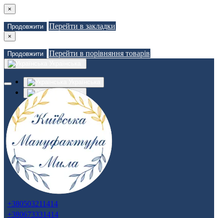
×
Перейти в закладки
Продовжити
×
Перейти в порівняння товарів
Продовжити
Українська
Українська
Russian
Закладки (0)
Порівняння товарів (0)
Доставка
Зв'язатися з нами
Авторизація
Реєстрація
+380503211414
+380673331414