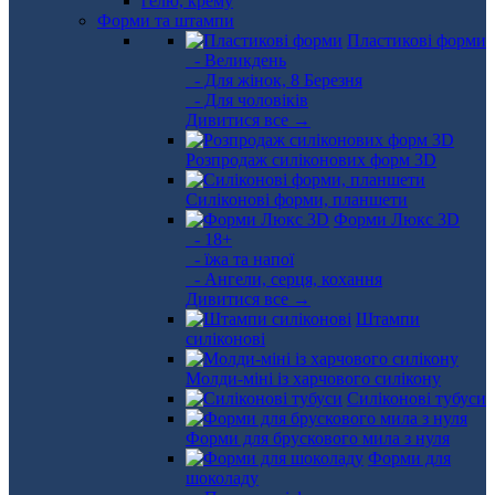
Форми та штампи
Пластикові форми
- Великдень
- Для жінок, 8 Березня
- Для чоловіків
Дивитися все →
Розпродаж силіконових форм 3D
Силіконові форми, планшети
Форми Люкс 3D
- 18+
- їжа та напої
- Ангели, серця, кохання
Дивитися все →
Штампи
силіконові
Молди-міні із харчового силікону
Силіконові тубуси
Форми для брускового мила з нуля
Форми для
шоколаду