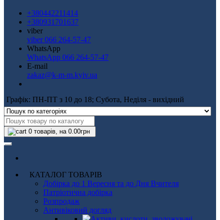
+380442211414
+380931701637
viber
viber 066 264-57-47
WhatsApp
WhatsApp 066 264-57-47
E-mail
zakaz@k-m-m.kyiv.ua
Графік: ПН-ПТ з 10 до 18; Субота, Неділя - вихідний
0
товарів, на 0.00грн
КАТАЛОГ ТОВАРІВ
Добірка до 1 Вересня та до Дня Вчителя
Патріотична добірка
Розпродаж
Антивіковий догляд