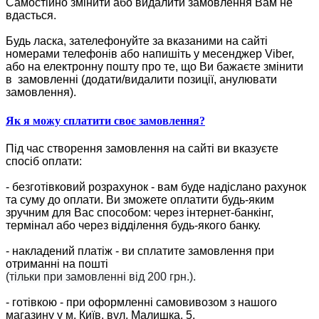
Самостійно змінити або видалити замовлення Вам не
вдасться.
Будь ласка, зателефонуйте за вказаними на сайті
номерами телефонів або напишіть у месенджер Viber,
або на електронну пошту про те, що Ви бажаєте змінити
в замовленні (додати/видалити позиції, анулювати
замовлення).
Як я можу сплатити своє замовлення?
Під час створення замовлення на сайті ви вказуєте
спосіб оплати:
- безготівковий розрахунок - вам буде надіслано рахунок
та суму до оплати. Ви зможете оплатити будь-яким
зручним для Вас способом: через інтернет-банкінг,
термінал або через відділення будь-якого банку.
- накладений платіж - ви сплатите замовлення при
отриманні на пошті
(тільки при замовленні від 200 грн.).
- готівкою - при оформленні самовивозом з нашого
магазину у м. Київ, вул. Малишка, 5.