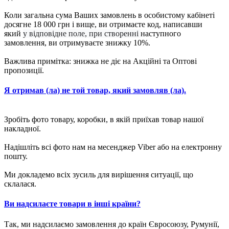
Коли загальна сума Ваших замовлень в особистому кабінеті
досягне 18 000 грн і вище, ви отримаєте код, написавши
який
у відповідне поле, при створенні
наступного
замовлення, ви отримуваєте знижку 10%.
Важлива примітка: знижка не діє на Акційні та Оптові
пропозиції.
Я отримав (ла) не той товар, який замовляв (ла).
Зробіть фото товару, коробки, в якій приїхав товар нашої
накладної.
Надішліть всі фото нам на месенджер Viber або на електронну
пошту.
Ми докладемо всіх зусиль для вирішення ситуації, що
склалася.
Ви надсилаєте товари в інші країни?
Так, ми надсилаємо замовлення до країн Євросоюзу, Румунії,