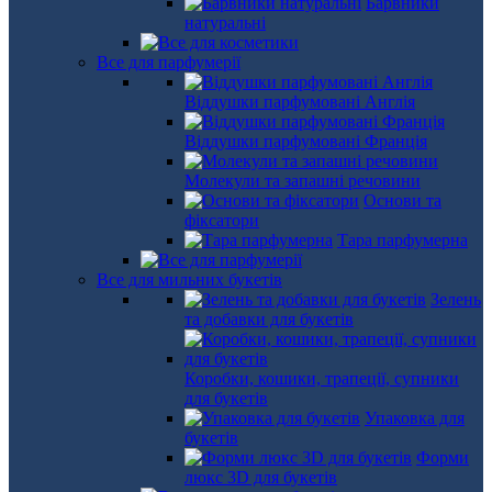
Барвники
натуральні
Все для парфумерії
Віддушки парфумовані Англія
Віддушки парфумовані Франція
Молекули та запашні речовини
Основи та
фіксатори
Тара парфумерна
Все для мильних букетів
Зелень
та добавки для букетів
Коробки, кошики, трапеції, супники
для букетів
Упаковка для
букетів
Форми
люкс 3D для букетів