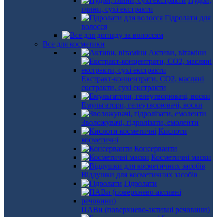
Пудри,
глини, сухі екстракти
Гідролати для
волосся
Все для косметики
Активи, вітаміни
Екстракт-концентрати, СО2, масляні
екстракти, сухі екстракти
Емульгатори, гелеутворювачі, воски
Зволожувачі, гідролізати, емоленти
Кислоти
косметичні
Консерванти
Косметичні маски
Віддушки для косметичних засобів
Гідролати
ПАВи (поверхнево-активні речовини)