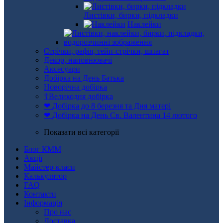
Листівки, бирки, підкладки
Наклейки
Стрічки, рафія, тейп-стрічки, шпагат
Декор, наповнювачі
Аксесуари
Добірка на День Батька
Новорічна добірка
☦Великодня добірка
❤ Добірка до 8 березня та Дня матері
❤ Добірка на День Св. Валентина 14 лютого
Показати всі категорії
Блог КММ
Акції
Майстер-класи
Калькулятор
FAQ
Контакти
Інформація
Про нас
Доставка