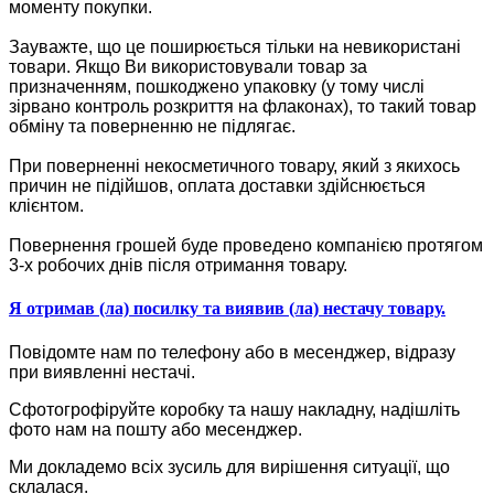
моменту покупки.
Зауважте, що це поширюється тільки на невикористані
товари. Якщо Ви використовували товар за
призначенням, пошкоджено упаковку (у тому числі
зірвано контроль розкриття на флаконах), то такий товар
обміну та поверненню не підлягає.
При поверненні некосметичного товару, який з якихось
причин не підійшов, оплата доставки здійснюється
клієнтом.
Повернення грошей буде проведено компанією протягом
3-х робочих днів після отримання товару.
Я отримав (ла) посилку та виявив (ла) нестачу товару.
Повідомте нам по телефону або в месенджер, відразу
при виявленні нестачі.
Сфотогрофіруйте коробку та нашу накладну, надішліть
фото нам на пошту або месенджер.
Ми докладемо всіх зусиль для вирішення ситуації, що
склалася.