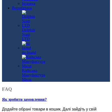
Безпека
Виробники
Dolphin
Soap
LTD
no brand
Київська
Мануфактура
Мила
FAQ
Як зробити замовлення?
Додайте обрані товари в кошик.
Далі зайдіть у свій