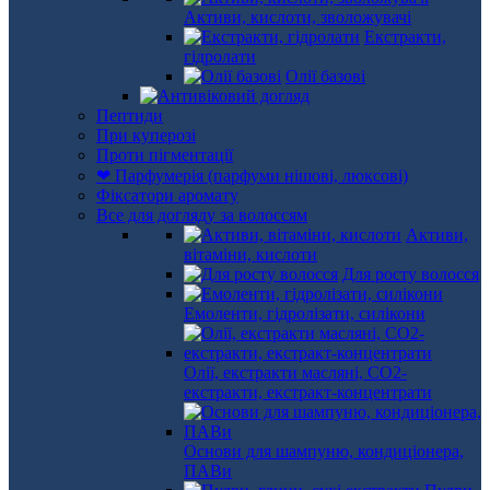
Активи, кислоти, зволожувачі
Екстракти,
гідролати
Олії базові
Пептиди
При куперозі
Проти пігментації
❤ Парфумерія (парфуми нішові, люксові)
Фіксатори аромату
Все для догляду за волоссям
Активи,
вітаміни, кислоти
Для росту волосся
Емоленти, гідролізати, силікони
Олії, екстракти масляні, СО2-
екстракти, екстракт-концентрати
Основи для шампуню, кондиціонера,
ПАВи