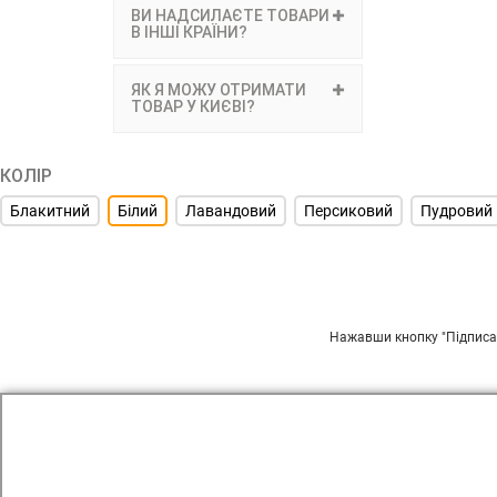
ВИ НАДСИЛАЄТЕ ТОВАРИ
В ІНШІ КРАЇНИ?
ЯК Я МОЖУ ОТРИМАТИ
ТОВАР У КИЄВІ?
КОЛІР
Блакитний
Білий
Лавандовий
Персиковий
Пудровий
ПІДП
Нажавши кнопку "Підписат