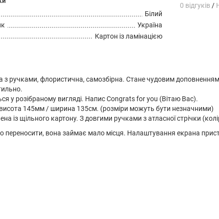
ки
0 відгуків
/
Білий
ик
Україна
Картон із ламінацією
а з ручками, флористична, самозбірна. Стане чудовим доповнення
тильно.
я у розібраному вигляді. Напис Сongrats for you (Вітаю Вас).
 висота 145мм / ширина 135см. (розміри можуть бути незначними)
на ​​із щільного картону. З довгими ручками з атласної стрічки (колі
но переносити, вона займає мало місця. Налаштування екрана прис