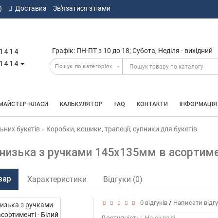
)
Доставка
Зв'язатися з нами
Графік: ПН-ПТ з 10 до 18; Субота, Неділя - вихідний
1414
1414
МАЙСТЕР-КЛАСИ
КАЛЬКУЛЯТОР
FAQ
КОНТАКТИ
ІНФОРМАЦІЯ
ьних букетів
Коробки, кошики, трапеції, супники для букетів
 низька з ручками 145х135мм в асортимен
вар
Характеристики
Відгуки (0)
/
0 відгуків
Написати відг