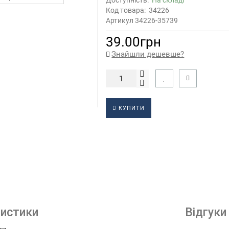
Доступність:
На складі
Код товара:
34226
Артикул 34226-35739
39.00грн
Знайшли дешевше?
КУПИТИ
истики
Відгуки 