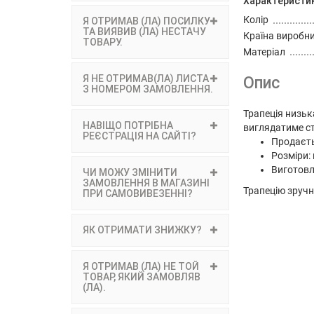
Характеристи
Колір
Я ОТРИМАВ (ЛА) ПОСИЛКУ
ТА ВИЯВИВ (ЛА) НЕСТАЧУ
Країна виробн
ТОВАРУ.
Матеріал
Я НЕ ОТРИМАВ(ЛА) ЛИСТА
Опис
З НОМЕРОМ ЗАМОВЛЕННЯ.
Трапеція низьк
НАВІЩО ПОТРІБНА
виглядатиме с
РЕЄСТРАЦІЯ НА САЙТІ?
Продаєтьс
Розміри:
Виготовле
ЧИ МОЖУ ЗМІНИТИ
ЗАМОВЛЕННЯ В МАГАЗИНІ
Трапецію зруч
ПРИ САМОВИВЕЗЕННІ?
ЯК ОТРИМАТИ ЗНИЖКУ?
Я ОТРИМАВ (ЛА) НЕ ТОЙ
ТОВАР, ЯКИЙ ЗАМОВЛЯВ
(ЛА).