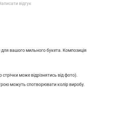
Написати відгук
м для вашого мильного букета. Композиція
р стрічки може відрізнятись від фото).
трою можуть спотворювати колір виробу.