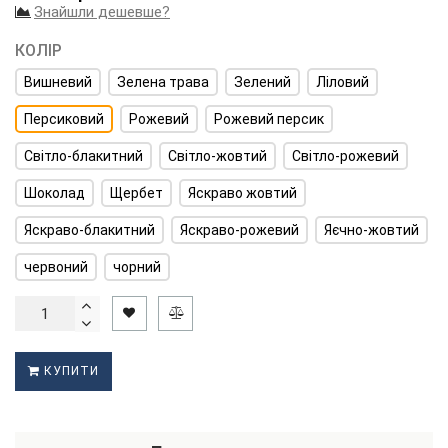
Знайшли дешевше?
КОЛІР
Вишневий
Зелена трава
Зелений
Ліловий
Персиковий
Рожевий
Рожевий персик
Світло-блакитний
Світло-жовтий
Світло-рожевий
Шоколад
Щербет
Яскраво жовтий
Яскраво-блакитний
Яскраво-рожевий
Яєчно-жовтий
червоний
чорний
КУПИТИ