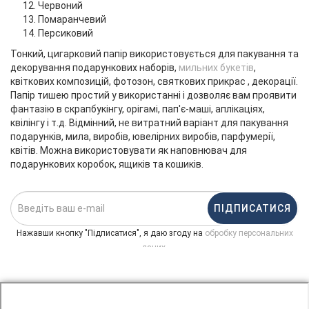
Червоний
Помаранчевий
Персиковий
Тонкий, цигарковий папір використовується для пакування та
декорування подарункових наборів,
мильних букетів
,
квіткових композицій, фотозон, святкових прикрас , декорації.
Папір тишею простий у використанні і дозволяє вам проявити
фантазію в скрапбукінгу, орігамі, пап'є-маші, аплікаціях,
квілінгу і т.д. Відмінний, не витратний варіант для пакування
подарунків, мила, виробів, ювелірних виробів, парфумерії,
квітів. Можна використовувати як наповнювач для
подарункових коробок, ящиків та кошиків.
ПІДПИСАТИСЯ
Нажавши кнопку "Підписатися", я даю згоду на
обробку персональних
.
даних