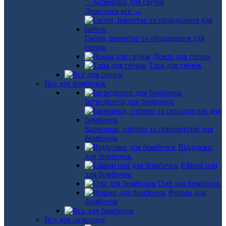
- Барвники для свічок
Дивитися все →
Гноти, інвентар та обладнання для
свічок
Декор для свічок
Тара для свічок
Все для бомбочок
Інгредієнти для бомбочок
Барвники, глітери та перламутри для
бомбочок
Віддушки
для бомбочок
Ефірні олії
для бомбочок
Олії для бомбочок
Форми для
бомбочок
Все для шоколаду