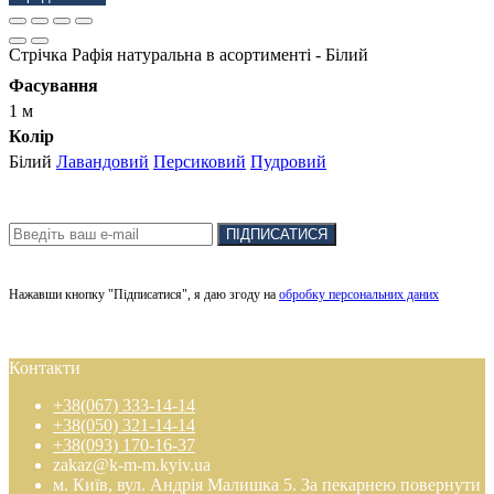
Стрічка Рафія натуральна в асортименті - Білий
Фасування
1 м
Колір
Білий
Лавандовий
Персиковий
Пудровий
Підписка на новини:
ПІДПИСАТИСЯ
.
Нажавши кнопку "Підписатися", я даю згоду на
обробку персональних даних
Контакти
+38(067) 333-14-14
+38(050) 321-14-14
+38(093) 170-16-37
zakaz@k-m-m.kyiv.ua
м. Київ, вул. Андрія Малишка 5. За пекарнею повернути