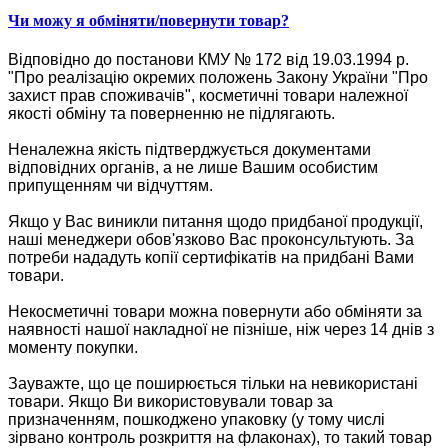
Чи можу я обміняти/повернути товар?
Відповідно до постанови КМУ № 172 від 19.03.1994 р.
"Про реалізацію окремих положень Закону України "Про
захист прав споживачів", косметичні товари належної
якості обміну та поверненню не підлягають.
Неналежна якість підтверджується документами
відповідних органів, а не лише Вашим особистим
припущенням чи відчуттям.
Якщо у Вас виникли питання щодо придбаної продукції,
наші менеджери обов'язково Вас проконсультують. За
потреби нададуть копії сертифікатів на придбані Вами
товари.
Некосметичні товари можна повернути або обміняти за
наявності нашої накладної не пізніше, ніж через 14 днів з
моменту покупки.
Зауважте, що це поширюється тільки на невикористані
товари. Якщо Ви використовували товар за
призначенням, пошкоджено упаковку (у тому числі
зірвано контроль розкриття на флаконах), то такий товар