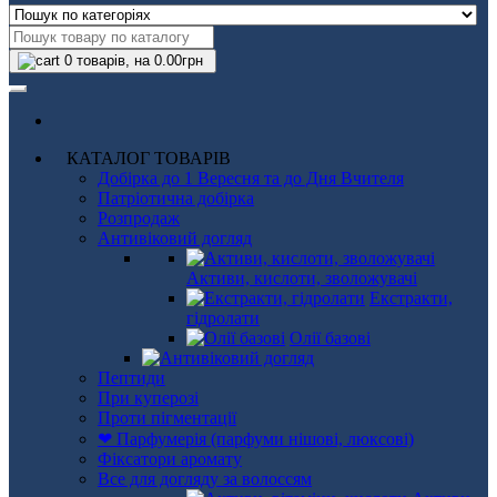
0
товарів, на 0.00грн
КАТАЛОГ ТОВАРІВ
Добірка до 1 Вересня та до Дня Вчителя
Патріотична добірка
Розпродаж
Антивіковий догляд
Активи, кислоти, зволожувачі
Екстракти,
гідролати
Олії базові
Пептиди
При куперозі
Проти пігментації
❤ Парфумерія (парфуми нішові, люксові)
Фіксатори аромату
Все для догляду за волоссям