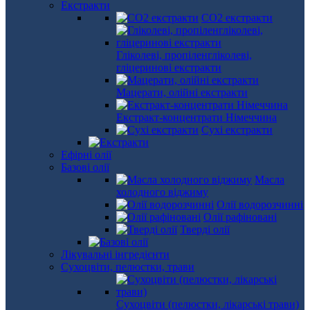
Екстракти
СО2 екстракти
Гліколеві, пропіленгліколеві,
гліцеринові екстракти
Мацерати, олійні екстракти
Екстракт-концентрати Німеччина
Сухі екстракти
Ефірні олії
Базові олії
Масла
холодного віджиму
Олії водорозчинні
Олії рафіновані
Тверді олії
Лікувальні інгредієнти
Сухоцвіти, пелюстки, трави
Сухоцвіти (пелюстки, лікарські трави)