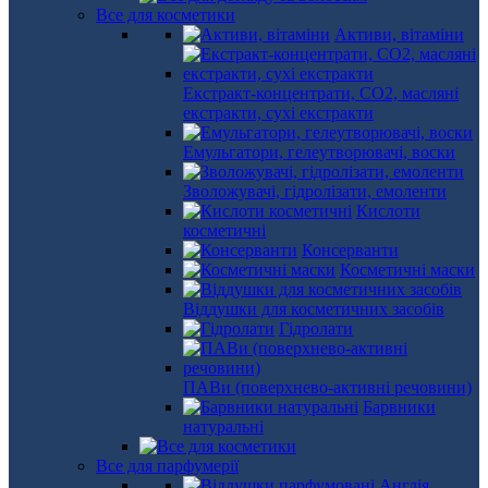
Все для косметики
Активи, вітаміни
Екстракт-концентрати, СО2, масляні
екстракти, сухі екстракти
Емульгатори, гелеутворювачі, воски
Зволожувачі, гідролізати, емоленти
Кислоти
косметичні
Консерванти
Косметичні маски
Віддушки для косметичних засобів
Гідролати
ПАВи (поверхнево-активні речовини)
Барвники
натуральні
Все для парфумерії