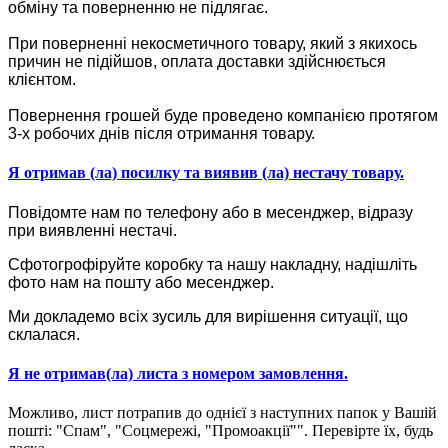
обміну та поверненню не підлягає.
При поверненні некосметичного товару, який з якихось
причин не підійшов, оплата доставки здійснюється
клієнтом.
Повернення грошей буде проведено компанією протягом
3-х робочих днів після отримання товару.
Я отримав (ла) посилку та виявив (ла) нестачу товару.
Повідомте нам по телефону або в месенджер, відразу
при виявленні нестачі.
Сфотогрофіруйте коробку та нашу накладну, надішліть
фото нам на пошту або месенджер.
Ми докладемо всіх зусиль для вирішення ситуації, що
склалася.
Я не отримав(ла) листа з номером замовлення.
Можливо, лист потрапив до однієї з наступних папок у Вашій
пошті: "Спам", "Соцмережі, "Промоакції"". Перевірте їх, будь