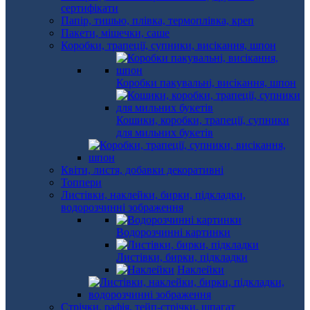
сертифікати
Папір, тишью, плівка, термоплівка, креп
Пакети, мішечки, саше
Коробки, трапеції, супники, висікання, шпон
Коробки пакувальні, висікання, шпон
Кошики, коробки, трапеції, супники
для мильних букетів
Квіти, листя, добавки декоративні
Топпери
Листівки, наклейки, бирки, підкладки,
водорозчинні зображення
Водорозчинні картинки
Листівки, бирки, підкладки
Наклейки
Стрічки, рафія, тейп-стрічки, шпагат