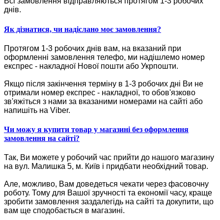
Всі замовлення відправляються протягом 1-3 робочих
днів.
Як дізнатися, чи надіслано моє замовлення?
Протягом 1-3 робочих днів вам, на вказаний при
оформленні замовлення телефо, ми надішлемо номер
експрес - накладної Нової пошти або Укрпошти.
Якщо після закінчення терміну в 1-3 робочих дні Ви не
отримали номер експрес - накладної, то обов'язково
зв'яжіться з нами за вказаними номерами на сайті або
напишіть на Viber.
Чи можу я купити товар у магазині без оформлення
замовлення на сайті?
Так, Ви можете у робочий час прийти до нашого магазину
на вул. Малишка 5, м. Київ і придбати необхідний товар.
Але, можливо, Вам доведеться чекати через фасовочну
роботу. Тому для Вашої зручності та економії часу, краще
зробити замовлення заздалегідь на сайті та докупити, що
вам ще сподобається в магазині.