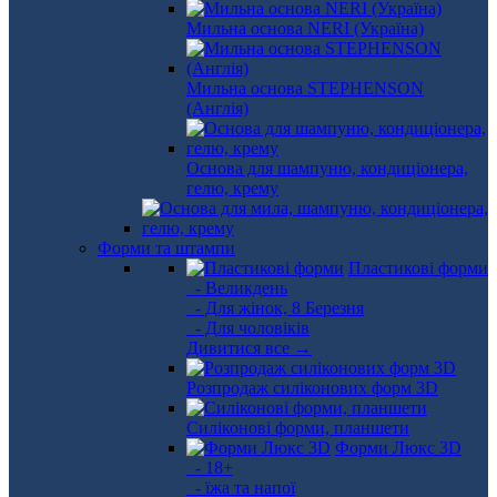
Мильна основа NERI (Україна)
Мильна основа STEPHENSON
(Англія)
Основа для шампуню, кондиціонера,
гелю, крему
Форми та штампи
Пластикові форми
- Великдень
- Для жінок, 8 Березня
- Для чоловіків
Дивитися все →
Розпродаж силіконових форм 3D
Силіконові форми, планшети
Форми Люкс 3D
- 18+
- їжа та напої