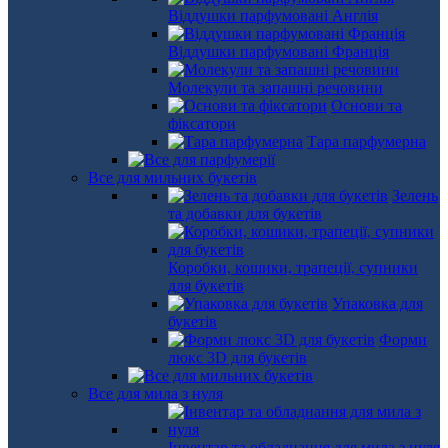
Віддушки парфумовані Англія
Віддушки парфумовані Франція
Молекули та запашні речовини
Основи та
фіксатори
Тара парфумерна
Все для мильних букетів
Зелень
та добавки для букетів
Коробки, кошики, трапеції, супники
для букетів
Упаковка для
букетів
Форми
люкс 3D для букетів
Все для мила з нуля
Інвентар та обладнання для мила з нуля