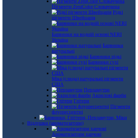
Пігменти ZeniColor Словаччина
Рідкі
пігменти Швейцарія
Барвники на водній основі NERI
Україна
Барвники
натуральні
Барвники рідкі
Барвники сухі
Міка (слюда) натуральні пігменти
США
Перламутри
Акрилові фарби
Глітери
Пігменти
флуоресцентні
Віддушки (ароматизатори)
Ароматизатори харчові