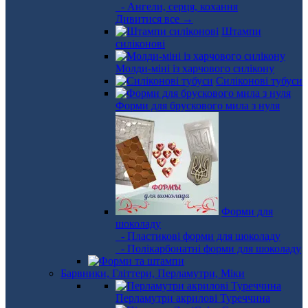
- Ангели, серця, кохання
Дивитися все →
Штампи
силіконові
Молди-міні із харчового силікону
Силіконові тубуси
Форми для брускового мила з нуля
Форми для
шоколаду
- Пластикові форми для шоколаду
- Полікарбонатні форми для шоколаду
Барвники, Гліттери, Перламутри, Міки
Перламутри акрилові Туреччина