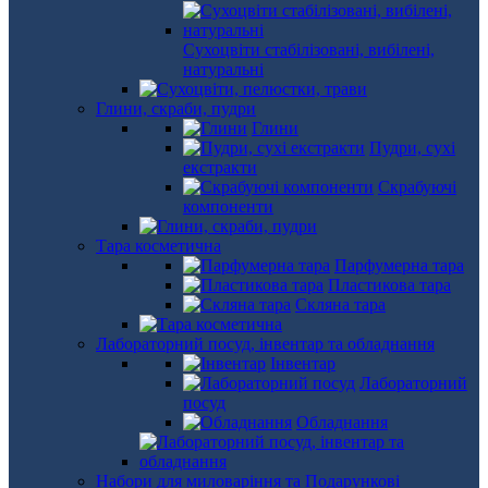
Сухоцвіти стабілізовані, вибілені,
натуральні
Глини, скраби, пудри
Глини
Пудри, сухі
екстракти
Скрабуючі
компоненти
Тара косметична
Парфумерна тара
Пластикова тара
Скляна тара
Лабораторний посуд, інвентар та обладнання
Інвентар
Лабораторний
посуд
Обладнання
Набори для миловаріння та Подарункові