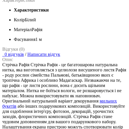
Характеристики
Характеристики
Колір
Білий
Матеріал
Рафія
Фасування
1 м
Відгуки (0)
0 відгуків
/
Написати відгук
Опис
Стрічка Рафія Стрічка Рафія - це багатошарова натуральна
нитка, яка виготовляється з целюлози висушеного листя Рафія
- роду рослин сімейства Пальмові, батьківщиною яких є
тропічна Африка і особливо Мадагаскар. Незважаючи на те,
що рафія - це листя рослини, вона є досить щільним
матеріалом. Нитка не боїться вологи, не розшаровується і не
набухає. Можна використовувати як наповнювач.
Оригінальний натуральний варіант декорування
мильних
букетів
або інших подарункових композицій. Використовуйте
для оздоблення інтер'єру, фотозон, декорацій, урочистих
заходів, флористичних композицій. Стрічка Рафія стане
чудовим доповненням для вашого подарункового набору.
Налаштування екрана пристрою можуть спотворювати колір