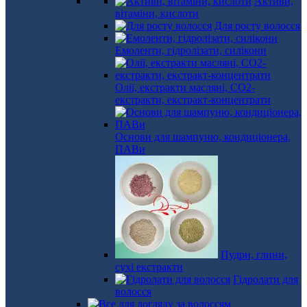
Активи,
вітаміни, кислоти
Для росту волосся
Емоленти, гідролізати, силікони
Олії, екстракти масляні, СО2-
екстракти, екстракт-концентрати
Основи для шампуню, кондиціонера,
ПАВи
Пудри, глини,
сухі екстракти
Гідролати для
волосся