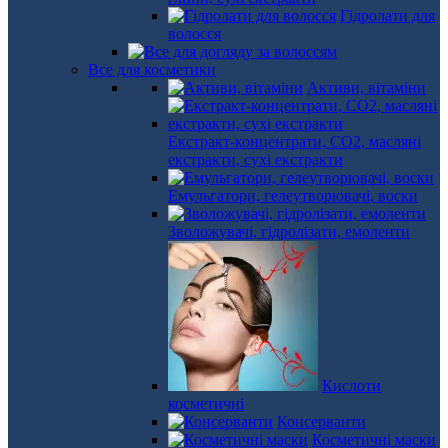
Гідролати для
волосся
Все для косметики
Активи, вітаміни
Екстракт-концентрати, СО2, масляні
екстракти, сухі екстракти
Емульгатори, гелеутворювачі, воски
Зволожувачі, гідролізати, емоленти
Кислоти
косметичні
Консерванти
Косметичні маски