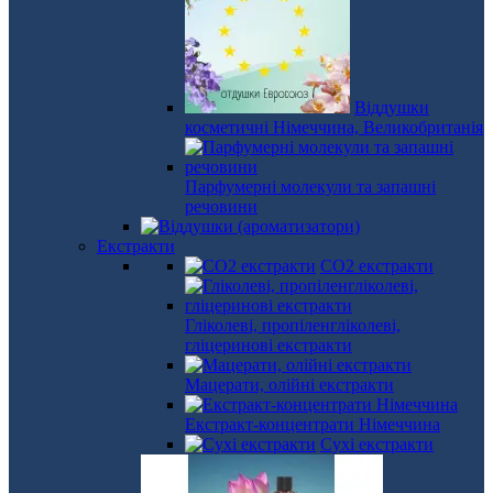
Віддушки
косметичні Німеччина, Великобританія
Парфумерні молекули та запашні
речовини
Екстракти
СО2 екстракти
Гліколеві, пропіленгліколеві,
гліцеринові екстракти
Мацерати, олійні екстракти
Екстракт-концентрати Німеччина
Сухі екстракти