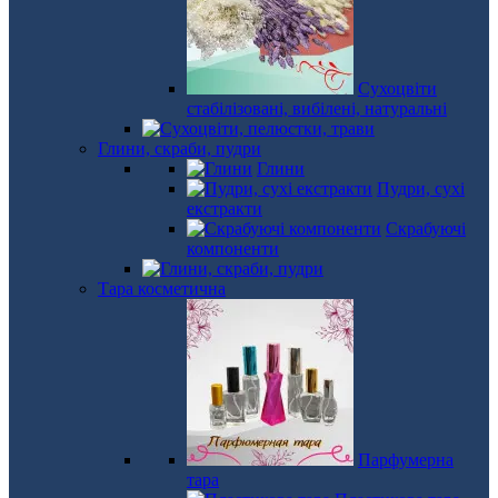
Сухоцвіти
стабілізовані, вибілені, натуральні
Глини, скраби, пудри
Глини
Пудри, сухі
екстракти
Скрабуючі
компоненти
Тара косметична
Парфумерна
тара