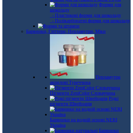
Форми для
шоколаду
- Пластикові форми для шоколаду
- Полікарбонатні форми для шоколаду
Барвники, Гліттери, Перламутри, Міки
Перламутри
акрилові Туреччина
Пігменти ZeniColor Словаччина
Рідкі
пігменти Швейцарія
Барвники на водній основі NERI
Україна
Барвники