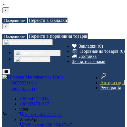
×
Перейти в закладки
Продовжити
×
Перейти в порівняння товарів
Продовжити
Українська
Закладки (0)
Порівняння товарів (0)
Українська
Доставка
Russian
Зв'язатися з нами
Авторизація
+380503211414
Реєстрація
+380673331414
+380442211414
+380931701637
viber
viber 066 264-57-47
WhatsApp
WhatsApp 066 264-57-47