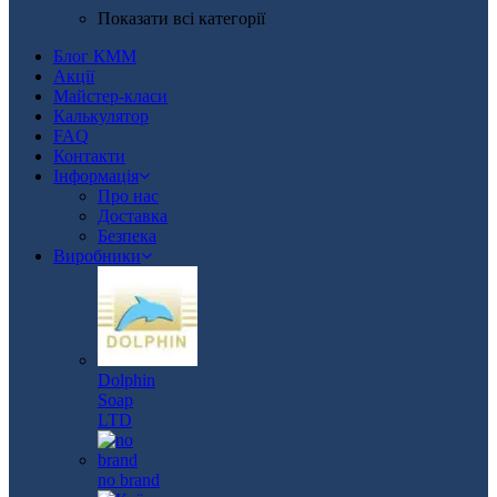
Показати всі категорії
Блог КММ
Акції
Майстер-класи
Калькулятор
FAQ
Контакти
Інформація
Про нас
Доставка
Безпека
Виробники
Dolphin
Soap
LTD
no brand