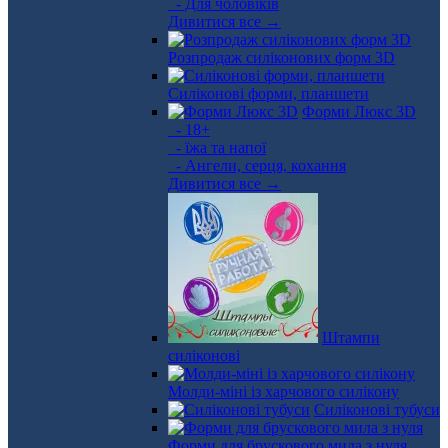
- Для чоловіків
Дивитися все →
Розпродаж силіконових форм 3D
Силіконові форми, планшети
Форми Люкс 3D
- 18+
- їжа та напої
- Ангели, серця, кохання
Дивитися все →
Штампи
силіконові
Молди-міні із харчового силікону
Силіконові тубуси
Форми для брускового мила з нуля