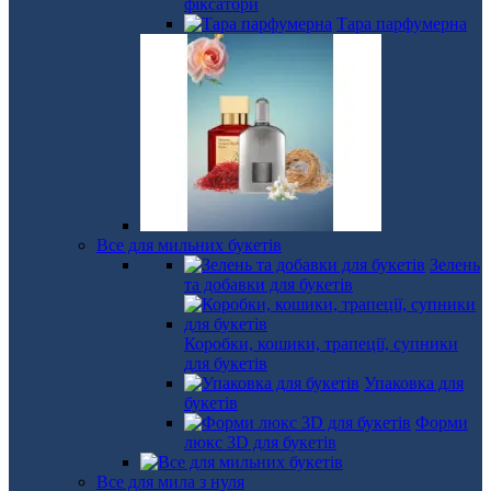
фіксатори
Тара парфумерна
Все для мильних букетів
Зелень
та добавки для букетів
Коробки, кошики, трапеції, супники
для букетів
Упаковка для
букетів
Форми
люкс 3D для букетів
Все для мила з нуля