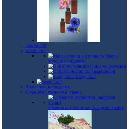
Ефірні олії
Базові олії
Масла
холодного віджиму
Олії водорозчинні
Олії рафіновані
Тверді олії
Лікувальні інгредієнти
Сухоцвіти, пелюстки, трави
Сухоцвіти (пелюстки, лікарські трави)