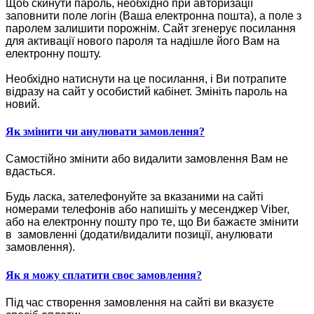
Щоб скинути пароль, необхідно при авторизації
заповнити поле логін (Ваша електронна пошта), а поле з
паролем залишити порожнім. Сайт згенерує посилання
для активації нового пароля та надішле його Вам на
електронну пошту.
Необхідно натиснути на це посилання, і Ви потрапите
відразу на сайт у особистий кабінет. Змініть пароль на
новий.
Як змінити чи анулювати замовлення?
Самостійно змінити або видалити замовлення Вам не
вдасться.
Будь ласка, зателефонуйте за вказаними на сайті
номерами телефонів або напишіть у месенджер Viber,
або на електронну пошту про те, що Ви бажаєте змінити
в замовленні (додати/видалити позиції, анулювати
замовлення).
Як я можу сплатити своє замовлення?
Під час створення замовлення на сайті ви вказуєте