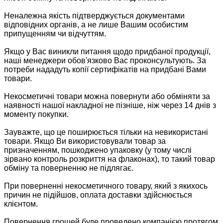
Неналежна якість підтверджується документами
відповідних органів, а не лише Вашим особистим
припущенням чи відчуттям.
Якщо у Вас виникли питання щодо придбаної продукції,
наші менеджери обов'язково Вас проконсультують. За
потреби нададуть копії сертифікатів на придбані Вами
товари.
Некосметичні товари можна повернути або обміняти за
наявності нашої накладної не пізніше, ніж через 14 днів з
моменту покупки.
Зауважте, що це поширюється тільки на невикористані
товари. Якщо Ви використовували товар за
призначенням, пошкоджено упаковку (у тому числі
зірвано контроль розкриття на флаконах), то такий товар
обміну та поверненню не підлягає.
При поверненні некосметичного товару, який з якихось
причин не підійшов, оплата доставки здійснюється
клієнтом.
Повернення грошей буде проведено компанією протягом