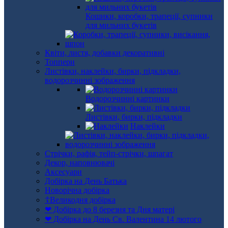
Кошики, коробки, трапеції, супники
для мильних букетів
Квіти, листя, добавки декоративні
Топпери
Листівки, наклейки, бирки, підкладки,
водорозчинні зображення
Водорозчинні картинки
Листівки, бирки, підкладки
Наклейки
Стрічки, рафія, тейп-стрічки, шпагат
Декор, наповнювачі
Аксесуари
Добірка на День Батька
Новорічна добірка
☦Великодня добірка
❤ Добірка до 8 березня та Дня матері
❤ Добірка на День Св. Валентина 14 лютого