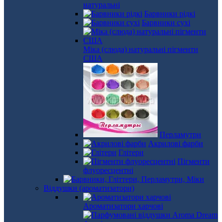
натуральні
Барвники рідкі
Барвники сухі
Міка (слюда) натуральні пігменти
США
Перламутри
Акрилові фарби
Глітери
Пігменти
флуоресцентні
Віддушки (ароматизатори)
Ароматизатори харчові