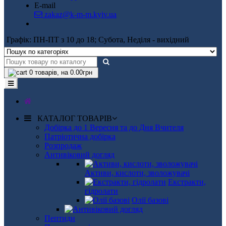
E-mail
zakaz@k-m-m.kyiv.ua
Графік: ПН-ПТ з 10 до 18; Субота, Неділя - вихідний
0
товарів, на 0.00грн
КАТАЛОГ ТОВАРІВ
Добірка до 1 Вересня та до Дня Вчителя
Патріотична добірка
Розпродаж
Антивіковий догляд
Активи, кислоти, зволожувачі
Екстракти,
гідролати
Олії базові
Пептиди