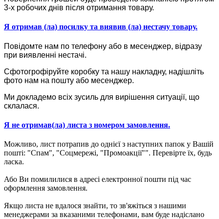
3-х робочих днів після отримання товару.
Я отримав (ла) посилку та виявив (ла) нестачу товару.
Повідомте нам по телефону або в месенджер, відразу
при виявленні нестачі.
Сфотогрофіруйте коробку та нашу накладну, надішліть
фото нам на пошту або месенджер.
Ми докладемо всіх зусиль для вирішення ситуації, що
склалася.
Я не отримав(ла) листа з номером замовлення.
Можливо, лист потрапив до однієї з наступних папок у Вашій
пошті: "Спам", "Соцмережі, "Промоакції"". Перевірте їх, будь
ласка.
Або Ви помилилися в адресі електронної пошти під час
оформлення замовлення.
Якщо листа не вдалося знайти, то зв'яжіться з нашими
менеджерами за вказаними телефонами, вам буде надіслано