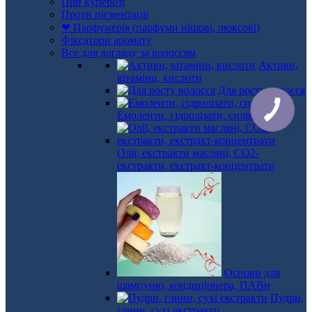
При куперозі
Проти пігментації
❤ Парфумерія (парфуми нішові, люксові)
Фіксатори аромату
Все для догляду за волоссям
Активи,
вітаміни, кислоти
Для росту волосся
Емоленти, гідролізати, силікони
Олії, екстракти масляні, СО2-
екстракти, екстракт-концентрати
Основи для
шампуню, кондиціонера, ПАВи
Пудри,
глини, сухі екстракти