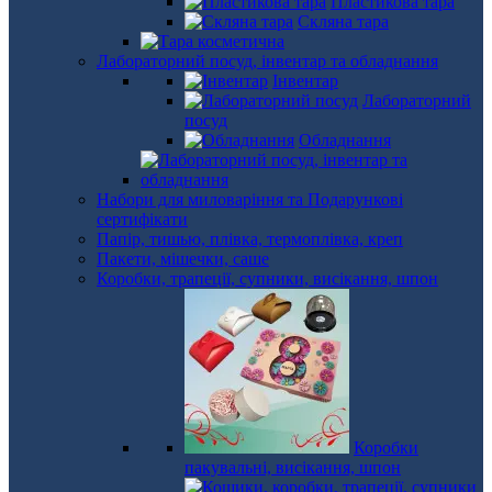
Пластикова тара
Скляна тара
Лабораторний посуд, інвентар та обладнання
Інвентар
Лабораторний
посуд
Обладнання
Набори для миловаріння та Подарункові
сертифікати
Папір, тишью, плівка, термоплівка, креп
Пакети, мішечки, саше
Коробки, трапеції, супники, висікання, шпон
Коробки
пакувальні, висікання, шпон