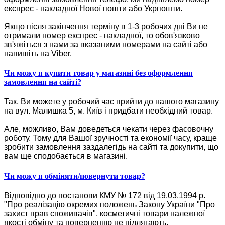
експрес - накладної Нової пошти або Укрпошти.
Якщо після закінчення терміну в 1-3 робочих дні Ви не
отримали номер експрес - накладної, то обов'язково
зв'яжіться з нами за вказаними номерами на сайті або
напишіть на Viber.
Чи можу я купити товар у магазині без оформлення
замовлення на сайті?
Так, Ви можете у робочий час прийти до нашого магазину
на вул. Малишка 5, м. Київ і придбати необхідний товар.
Але, можливо, Вам доведеться чекати через фасовочну
роботу. Тому для Вашої зручності та економії часу, краще
зробити замовлення заздалегідь на сайті та докупити, що
вам ще сподобається в магазині.
Чи можу я обміняти/повернути товар?
Відповідно до постанови КМУ № 172 від 19.03.1994 р.
"Про реалізацію окремих положень Закону України "Про
захист прав споживачів", косметичні товари належної
якості обміну та поверненню не підлягають.