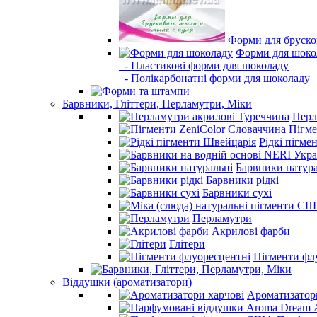
Форми для бруско
Форми для шоко
- Пластикові форми для шоколаду
- Полікарбонатні форми для шоколаду
Барвники, Гліттери, Перламутри, Міки
Перл
Пігме
Рідкі пігме
Барвники натура
Барвники рідкі
Барвники сухі
Перламутри
Акрилові фарби
Глітери
Пігменти фл
Віддушки (ароматизатори)
Ароматизатор