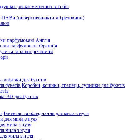
ддушки для косметичних засобів
ПАВи (поверхнево-активні речовини)
льні
ки парфумовані Англія
ушки парфумовані Франція
ули та запашні речовини
тори
та добавки для букетів
Коробки, кошики, трапеції, супники для букетів
етів
с 3D для букетів
Інвентар та обладнання для мила з нуля
ти для мила з нуля
для мила з нуля
я мила з нуля
 для мила з нуля