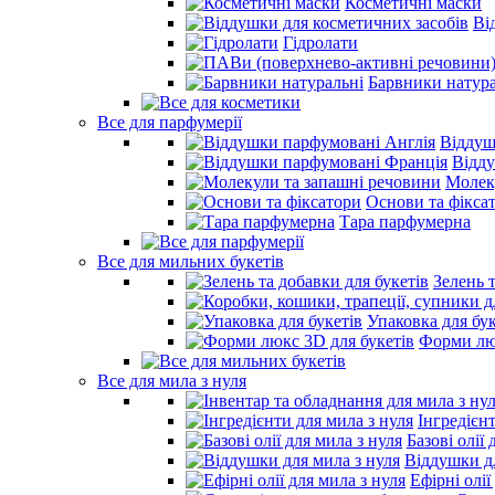
Косметичні маски
Ві
Гідролати
Барвники натура
Все для парфумерії
Віддуш
Відд
Молек
Основи та фікса
Тара парфумерна
Все для мильних букетів
Зелень 
Упаковка для бук
Форми люк
Все для мила з нуля
Інгредієн
Базові олії 
Віддушки дл
Ефірні олії