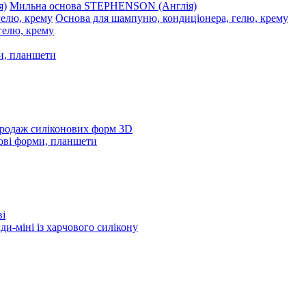
Мильна основа STEPHENSON (Англія)
Основа для шампуню, кондиціонера, гелю, крему
и, планшети
родаж силіконових форм 3D
ові форми, планшети
ві
и-міні із харчового силікону