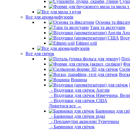
Сухо
Все для аромадифузорів
Основа та фіксат
Тара та аксесуари
Відд
Ефірні олії
Все для свічок
Пота
Фор
Силі
Воски
Вощина
- Віддушки для свічок Англія
- Віддушки для свічок Німеччина, Вели
- Віддушки для свічок США
Дивитися все →
Барвники для сві
- Барвники для свічок рідкі
- Перламутри акрилові Туреччина
- Барвники для свічок