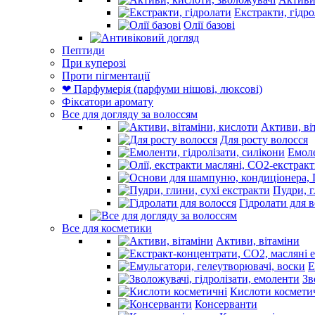
Екстракти, гідр
Олії базові
Пептиди
При куперозі
Проти пігментації
❤ Парфумерія (парфуми нішові, люксові)
Фіксатори аромату
Все для догляду за волоссям
Активи, ві
Для росту волосся
Емоле
Пудри, г
Гідролати для 
Все для косметики
Активи, вітаміни
Е
Зв
Кислоти космети
Консерванти