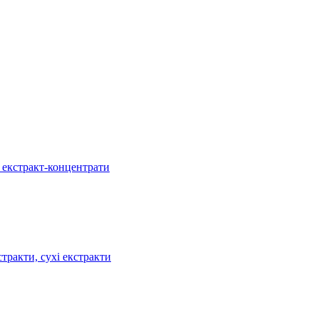
, екстракт-концентрати
тракти, сухі екстракти