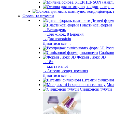
Форми та штампи
Дитячі форм
Пластикові форми
- Великдень
- Для жінок, 8 Березня
- Для чоловіків
Дивитися все →
Розп
Силікон
Форми Люкс 3D
- 18+
- їжа та напої
- Ангели, серця, кохання
Дивитися все →
Штампи силіконо
Молд
Силіконові тубуси