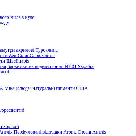
вого мила з нуля
ладу
амутри акрилові Туреччина
нти ZeniColor Словаччина
нти Швейцарія
Барвники на водній основі NERI Україна
льні
Міка (слюда) натуральні пігменти США
уоресцентні
и харчові
Парфумовані віддушки Aroma Dream Англія