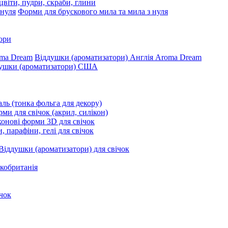
цвіти, пудри, скраби, глини
Форми для брускового мила та мила з нуля
ори
Віддушки (ароматизатори) Англія Aroma Dream
ушки (ароматизатори) США
ль (тонка фольга для декору)
ми для свічок (акрил, силікон)
конові форми 3D для свічок
, парафіни, гелі для свічок
Віддушки (ароматизатори) для свічок
кобританія
чок