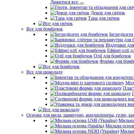
Дивитися все →
Декор для свічок
Тара для свічок
Все для бомбочок
Інгредієнти
Віддушки для
Ефірні олії 
Олії для бомбочок
Форми для бомб
Все для шоколаду
Молд
Плас
Основа для мила, шампуню, кондиціонера, гелю, к
Мильна
Мильна основа
Мильна