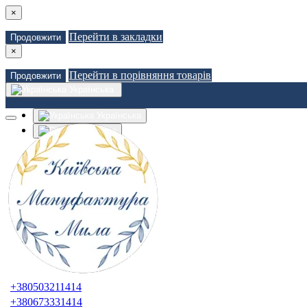
×
Перейти в закладки
Продовжити
×
Перейти в порівняння товарів
Продовжити
Українська
Українська
Russian
Закладки (0)
Порівняння товарів (0)
Доставка
Зв'язатися з нами
Авторизація
Реєстрація
+380503211414
+380673331414