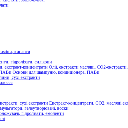
олати
таміни, кислоти
нти, гідролізати, силікони
Олії, екстракти масляні, СО2-екстракти
Основи для шампуню, кондиціонера, ПАВи
лини, сухі екстракти
волосся
Екстракт-концентрати, СО2, масляні екс
мульгатори, гелеутворювачі, воски
оложувачі, гідролізати, емоленти
чні