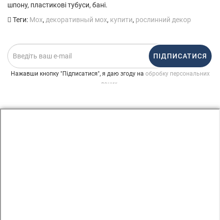
шпону, пластикові тубуси, бані.
Теги:
Мох
,
декоративный мох
,
купити
,
рослинний декор
ПІДПИСАТИСЯ
Нажавши кнопку "Підписатися", я даю згоду на
обробку персональних
.
даних