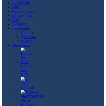
Блог КММ
Акції
Майстер-класи
Калькулятор
FAQ
Контакти
Інформація
Про нас
Доставка
Безпека
Виробники
Dolphin
Soap
LTD
no brand
Київська