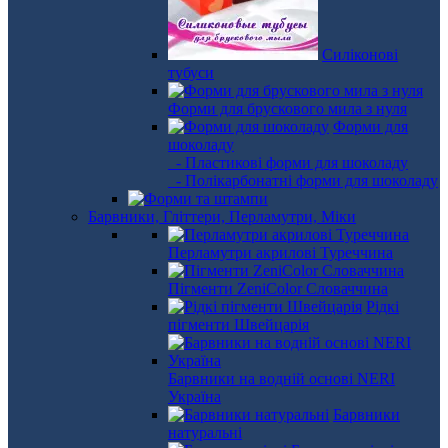
Силіконові
тубуси
Форми для брускового мила з нуля
Форми для
шоколаду
- Пластикові форми для шоколаду
- Полікарбонатні форми для шоколаду
Барвники, Гліттери, Перламутри, Міки
Перламутри акрилові Туреччина
Пігменти ZeniColor Словаччина
Рідкі
пігменти Швейцарія
Барвники на водній основі NERI
Україна
Барвники
натуральні