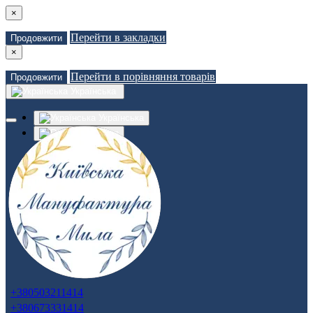
×
Перейти в закладки
Продовжити
×
Перейти в порівняння товарів
Продовжити
Українська
Українська
Russian
Закладки (0)
Порівняння товарів (0)
Доставка
Зв'язатися з нами
Авторизація
Реєстрація
+380503211414
+380673331414