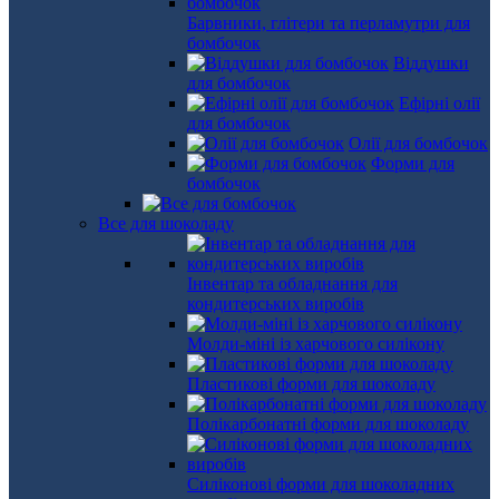
Барвники, глітери та перламутри для
бомбочок
Віддушки
для бомбочок
Ефірні олії
для бомбочок
Олії для бомбочок
Форми для
бомбочок
Все для шоколаду
Інвентар та обладнання для
кондитерських виробів
Молди-міні із харчового силікону
Пластикові форми для шоколаду
Полікарбонатні форми для шоколаду
Силіконові форми для шоколадних