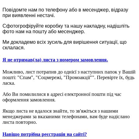
Повідомте нам по телефону або в месенджер, відразу
при виявленні нестачі.
Сфотогрофіруйте коробку та нашу накладну, надішліть
фото нам на пошту або месенджер.
Ми докладемо всіх зусиль для вирішення ситуації, що
склалася.
Я не отримав(ла) листа з номером замовлення.
Можливо, лист потрапив до однієї з наступних папок у Вашій
пошті: "Спам", "Соцмережі, "Промоакції"". Перевірте їх, будь
ласка.
Або Ви помилилися в адресі електронної пошти під час
оформлення замовлення.
Якщо листа не вдалося знайти, то зв'яжіться з нашими
менеджерами за вказаними телефонами, вам буде надіслано
листа повторно.
Навіщо потрібна реєстрація на сайті?