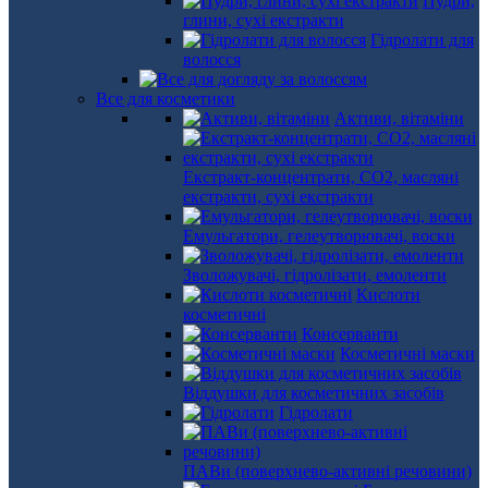
Пудри,
глини, сухі екстракти
Гідролати для
волосся
Все для косметики
Активи, вітаміни
Екстракт-концентрати, СО2, масляні
екстракти, сухі екстракти
Емульгатори, гелеутворювачі, воски
Зволожувачі, гідролізати, емоленти
Кислоти
косметичні
Консерванти
Косметичні маски
Віддушки для косметичних засобів
Гідролати
ПАВи (поверхнево-активні речовини)