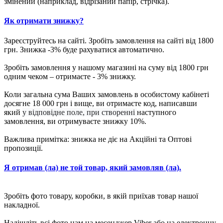
змінений (наприклад, відрізаний папір, стрічка).
Як отримати знижку?
Зареєструйтесь на сайті. Зробіть замовлення на сайті від 1800
грн. Знижка -3% буде рахуватися автоматично.
Зробіть замовлення у нашому магазині на суму від 1800 грн
одним чеком – отримаєте - 3% знижку.
Коли загальна сума Ваших замовлень в особистому кабінеті
досягне 18 000 грн і вище, ви отримаєте код, написавши
який
у відповідне поле, при створенні
наступного
замовлення, ви отримуваєте знижку 10%.
Важлива примітка: знижка не діє на Акційні та Оптові
пропозиції.
Я отримав (ла) не той товар, який замовляв (ла).
Зробіть фото товару, коробки, в якій приїхав товар нашої
накладної.
Надішліть всі фото нам на месенджер Viber або на електронну