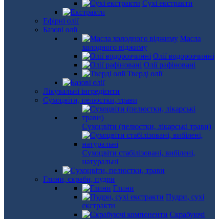
Сухі екстракти
Ефірні олії
Базові олії
Масла
холодного віджиму
Олії водорозчинні
Олії рафіновані
Тверді олії
Лікувальні інгредієнти
Сухоцвіти, пелюстки, трави
Сухоцвіти (пелюстки, лікарські трави)
Сухоцвіти стабілізовані, вибілені,
натуральні
Глини, скраби, пудри
Глини
Пудри, сухі
екстракти
Скрабуючі