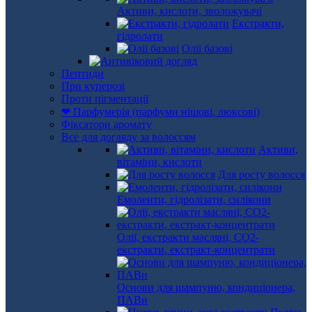
Активи, кислоти, зволожувачі
Екстракти,
гідролати
Олії базові
Пептиди
При куперозі
Проти пігментації
❤ Парфумерія (парфуми нішові, люксові)
Фіксатори аромату
Все для догляду за волоссям
Активи,
вітаміни, кислоти
Для росту волосся
Емоленти, гідролізати, силікони
Олії, екстракти масляні, СО2-
екстракти, екстракт-концентрати
Основи для шампуню, кондиціонера,
ПАВи