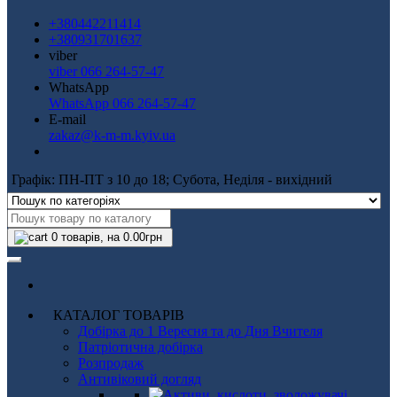
+380442211414
+380931701637
viber
viber 066 264-57-47
WhatsApp
WhatsApp 066 264-57-47
E-mail
zakaz@k-m-m.kyiv.ua
Графік: ПН-ПТ з 10 до 18; Субота, Неділя - вихідний
0
товарів, на 0.00грн
КАТАЛОГ ТОВАРІВ
Добірка до 1 Вересня та до Дня Вчителя
Патріотична добірка
Розпродаж
Антивіковий догляд