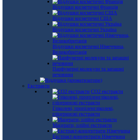
Віддушки косметичні Франція
Віддушки косметичні США
Віддушки косметичні Україна
Віддушки косметичні Німеччина,
Великобританія
Парфумерні молекули та запашні
речовини
Екстракти
СО2 екстракти
Гліколеві, пропіленгліколеві,
гліцеринові екстракти
Мацерати, олійні екстракти
Екстракт-концентрати Німеччина