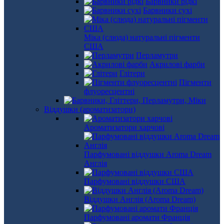
Барвники рідкі
Барвники сухі
Міка (слюда) натуральні пігменти
США
Перламутри
Акрилові фарби
Глітери
Пігменти
флуоресцентні
Віддушки (ароматизатори)
Ароматизатори харчові
Парфумовані віддушки Aroma Dream
Англія
Парфумовані віддушки США
Віддушки Англія (Aroma Dream)
Парфумовані аромати Франція