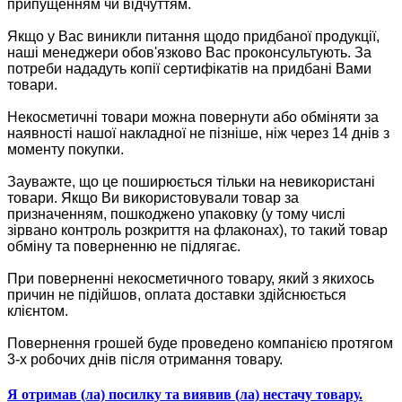
припущенням чи відчуттям.
Якщо у Вас виникли питання щодо придбаної продукції,
наші менеджери обов'язково Вас проконсультують. За
потреби нададуть копії сертифікатів на придбані Вами
товари.
Некосметичні товари можна повернути або обміняти за
наявності нашої накладної не пізніше, ніж через 14 днів з
моменту покупки.
Зауважте, що це поширюється тільки на невикористані
товари. Якщо Ви використовували товар за
призначенням, пошкоджено упаковку (у тому числі
зірвано контроль розкриття на флаконах), то такий товар
обміну та поверненню не підлягає.
При поверненні некосметичного товару, який з якихось
причин не підійшов, оплата доставки здійснюється
клієнтом.
Повернення грошей буде проведено компанією протягом
3-х робочих днів після отримання товару.
Я отримав (ла) посилку та виявив (ла) нестачу товару.