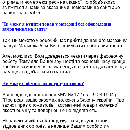
отримали номер експрес - накладної, то обов'язково
зв'яжіться з нами за вказаними номерами на сайті або
напишіть на Viber.
Чи можу я купити товар у магазині без оформлення
замовлення на сайті?
Так, Ви можете у робочий час прийти до нашого магазину
на вул. Малишка 5, м. Київ і придбати необхідний товар.
Але, можливо, Вам доведеться чекати через фасовочну
роботу. Тому для Вашої зручності та економії часу, краще
зробити замовлення заздалегідь на сайті та докупити, що
вам ще сподобається в магазині.
Чи можу я обміняти/повернути товар?
Відповідно до постанови КМУ № 172 від 19.03.1994 р.
"Про реалізацію окремих положень Закону України "Про
захист прав споживачів", косметичні товари належної
якості обміну та поверненню не підлягають.
Неналежна якість підтверджується документами
відповідних органів, а не лише Вашим особистим