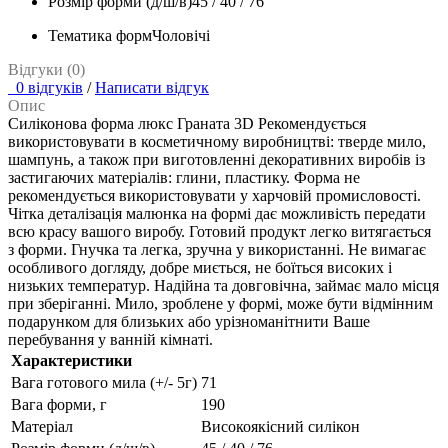
Розмір форми (д/ш/в)
45 / 40 / 76
Тематика форм
Чоловічі
Відгуки (0)
0 відгуків
/
Написати відгук
Опис
Силіконова форма люкс Граната 3D Рекомендується
використовувати в косметичному виробництві: тверде мило,
шампунь, а також при виготовленні декоративних виробів із
застигаючих матеріалів: глини, пластику. Форма не
рекомендується використовувати у харчовій промисловості.
Чітка деталізація малюнка на формі дає можливість передати
всю красу вашого виробу. Готовий продукт легко витягається
з форми. Гнучка та легка, зручна у використанні. Не вимагає
особливого догляду, добре миється, не боїться високих і
низьких температур. Надійна та довговічна, займає мало місця
при зберіганні. Мило, зроблене у формі, може бути відмінним
подарунком для близьких або урізноманітнити Ваше
перебування у ванній кімнаті.
Характеристики
Вага готового мила (+/- 5г)
71
Вага форми, г
190
Матеріал
Високоякісний силікон