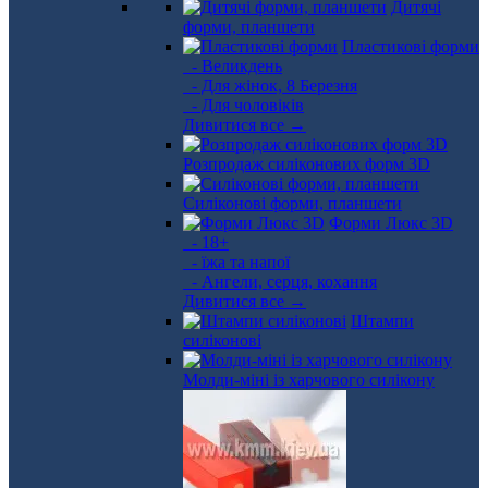
Дитячі
форми, планшети
Пластикові форми
- Великдень
- Для жінок, 8 Березня
- Для чоловіків
Дивитися все →
Розпродаж силіконових форм 3D
Силіконові форми, планшети
Форми Люкс 3D
- 18+
- їжа та напої
- Ангели, серця, кохання
Дивитися все →
Штампи
силіконові
Молди-міні із харчового силікону