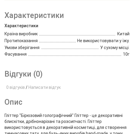
Характеристики
Характеристики
Країна виробник
Китай
Протипоказання
Не використовувати у їжу.
Умови зберігання
У сухому місці.
Фасування
10г
Відгуки (0)
0 відгуків
/
Написати відгук
Опис
Гліттер "Бірюзовий голографічний" Гліттер - це декоративні
блискітки, дрібнонарізані та розсипчасті. Гліттер
використовується в декоративній косметиці, для створення
тимчасових тату, для будь-яких виробів hand-made, у тому