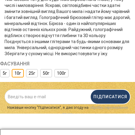
числі і миловаріння. Яскраві, світловідбивні частки здатні
змінити зовнішній вигляд Вашого мила і надати йому чарівний
і багатий вигляд. Голографічний бірюзовий глітер має дорогий,
мінеральний відтінок. Бірюза - один із найпопулярніших
відтінків останніх кількох років. Райдужний, голографічний
відблиск створює відчуття глибини та 3D кольору.
Поєднується з іншими глітерами та будь-якими основами для
мила. Універсальний, однорідний частинки одного розміру.
Зберігати у сухому місці. Не використовувати у їжу.
ФАСУВАННЯ
5г
10г
25г
50г
100г
ПІДПИСАТИСЯ
Нажавши кнопку "Підписатися", я даю згоду на
обробку персональних
.
даних