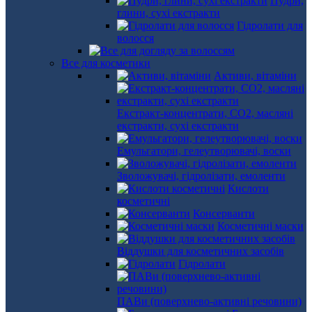
Пудри,
глини, сухі екстракти
Гідролати для
волосся
Все для косметики
Активи, вітаміни
Екстракт-концентрати, СО2, масляні
екстракти, сухі екстракти
Емульгатори, гелеутворювачі, воски
Зволожувачі, гідролізати, емоленти
Кислоти
косметичні
Консерванти
Косметичні маски
Віддушки для косметичних засобів
Гідролати
ПАВи (поверхнево-активні речовини)