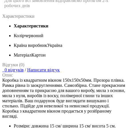
Для цього всі замовлення відправляємо протягом 2-х
робочих днів
Характеристики
Характеристики
Колір
червоний
Країна виробник
Україна
Матеріал
Картон
Відгуки (0)
0 відгуків
/
Написати відгук
Опис
Коробка із квадратним вікном 150х150х50мм. Прозора плівка.
Рамка рівна із заокругленнями. Самозбірна. Стане прекрасним
доповненням та прикрасою для вашого виробу, мила з основи,
мила з нуля, виробів із воску, полімерної глини та інших
матеріалів. Ваш подарунок буде виглядати вишукано і
стильно. Підійде для невеликої та невисокої продукції.
Коробка з квадратним вікном продається у розібраному
вигляді.
Розміри: довжина 15 см/ ширина 15 см/ висота 5 см.