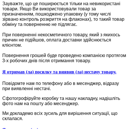
Зауважте, що це поширюється тільки на невикористані
товари. Якщо Ви використовували товар за
призначенням, пошкоджено упаковку (у тому числі
зірвано контроль розкриття на флаконах), то такий товар
обміну та поверненню не підлягає.
При поверненні некосметичного товару, який з якихось
причин не підійшов, оплата доставки здійснюється
клієнтом.
Повернення грошей буде проведено компанією протягом
3-х робочих днів після отримання товару.
Я отримав (ла) посилку та виявив (ла) нестачу товару.
Повідомте нам по телефону або в месенджер, відразу
при виявленні нестачі.
Сфотогрофіруйте коробку та нашу накладну, надішліть
фото нам на пошту або месенджер.
Ми докладемо всіх зусиль для вирішення ситуації, що
склалася.