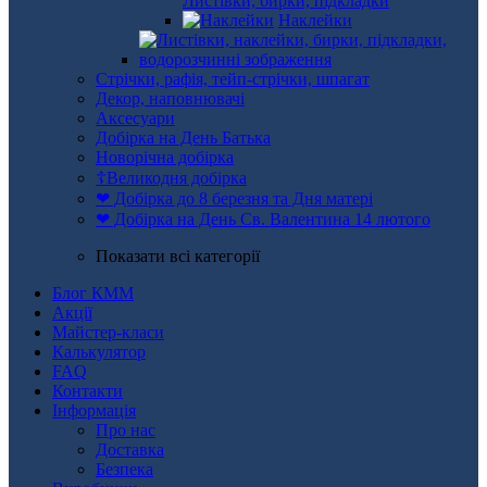
Листівки, бирки, підкладки
Наклейки
Стрічки, рафія, тейп-стрічки, шпагат
Декор, наповнювачі
Аксесуари
Добірка на День Батька
Новорічна добірка
☦Великодня добірка
❤ Добірка до 8 березня та Дня матері
❤ Добірка на День Св. Валентина 14 лютого
Показати всі категорії
Блог КММ
Акції
Майстер-класи
Калькулятор
FAQ
Контакти
Інформація
Про нас
Доставка
Безпека