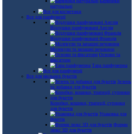
Барвники
натуральні
Все для парфумерії
Віддушки парфумовані Англія
Віддушки парфумовані Франція
Молекули та запашні речовини
Основи та
фіксатори
Тара парфумерна
Все для мильних букетів
Зелень
та добавки для букетів
Коробки, кошики, трапеції, супники
для букетів
Упаковка для
букетів
Форми
люкс 3D для букетів