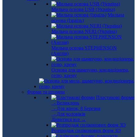
Мильна основа USB (Україна)
Мильна
основа (Ізраїль)
Мильна основа NERI (Україна)
Мильна основа STEPHENSON
(Англія)
Основа для шампуню, кондиціонера,
гелю, крему
Форми та штампи
Пластикові форми
- Великдень
- Для жінок, 8 Березня
- Для чоловіків
Дивитися все →
Розпродаж силіконових форм 3D