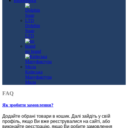
Виробники
Dolphin
Soap
LTD
no brand
Київська
Мануфактура
Мила
FAQ
Як зробити замовлення?
Додайте обрані товари в кошик.
Далі зайдіть у свій
профіль, якщо Ви вже реєструвалися на сайті, або
виконайте реєстрацію, якщо Ви робите замовлення