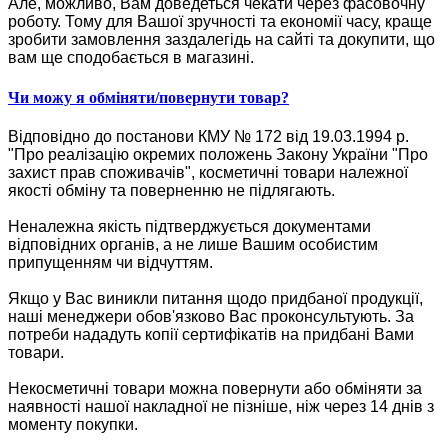
Але, можливо, Вам доведеться чекати через фасовочну
роботу. Тому для Вашої зручності та економії часу, краще
зробити замовлення заздалегідь на сайті та докупити, що
вам ще сподобається в магазині.
Чи можу я обміняти/повернути товар?
Відповідно до постанови КМУ № 172 від 19.03.1994 р.
"Про реалізацію окремих положень Закону України "Про
захист прав споживачів", косметичні товари належної
якості обміну та поверненню не підлягають.
Неналежна якість підтверджується документами
відповідних органів, а не лише Вашим особистим
припущенням чи відчуттям.
Якщо у Вас виникли питання щодо придбаної продукції,
наші менеджери обов'язково Вас проконсультують. За
потреби нададуть копії сертифікатів на придбані Вами
товари.
Некосметичні товари можна повернути або обміняти за
наявності нашої накладної не пізніше, ніж через 14 днів з
моменту покупки.