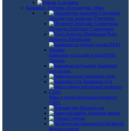
Барвники, Гліттери, Перламутри, Міки
Перламутри акрилові Туреччина
Пігменти ZeniColor Словаччина
Рідкі
пігменти Швейцарія
Барвники на водній основі NERI
Україна
Барвники
натуральні
Барвники рідкі
Барвники сухі
Міка (слюда) натуральні пігменти
США
Перламутри
Акрилові фарби
Глітери
Пігменти
флуоресцентні