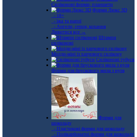
Силіконові форми, планшети
Форми Люкс 3D
- 18+
- їжа та напої
- Ангели, серця, кохання
Дивитися все →
Штампи
силіконові
Молди-міні із харчового силікону
Силіконові тубуси
Форми для брускового мила з нуля
Форми для
шоколаду
- Пластикові форми для шоколаду
- Полікарбонатні форми для шоколаду