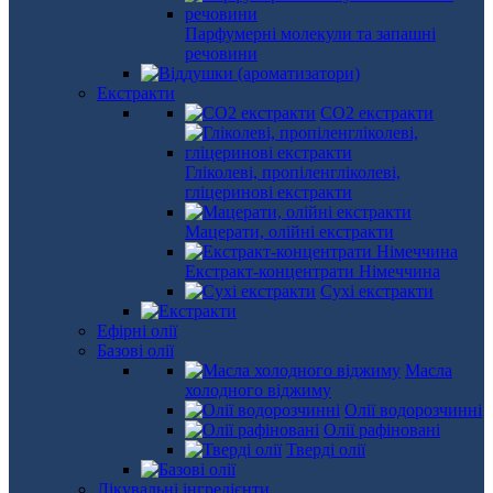
Парфумерні молекули та запашні
речовини
Екстракти
СО2 екстракти
Гліколеві, пропіленгліколеві,
гліцеринові екстракти
Мацерати, олійні екстракти
Екстракт-концентрати Німеччина
Сухі екстракти
Ефірні олії
Базові олії
Масла
холодного віджиму
Олії водорозчинні
Олії рафіновані
Тверді олії
Лікувальні інгредієнти