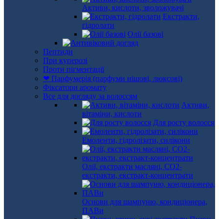
Активи, кислоти, зволожувачі
Екстракти,
гідролати
Олії базові
Пептиди
При куперозі
Проти пігментації
❤ Парфумерія (парфуми нішові, люксові)
Фіксатори аромату
Все для догляду за волоссям
Активи,
вітаміни, кислоти
Для росту волосся
Емоленти, гідролізати, силікони
Олії, екстракти масляні, СО2-
екстракти, екстракт-концентрати
Основи для шампуню, кондиціонера,
ПАВи