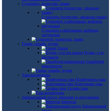
Сухоцвіти, пелюстки, трави
Сухоцвіти (пелюстки, лікарські трави)
Сухоцвіти стабілізовані, вибілені,
натуральні
Глини, скраби, пудри
Глини
Пудри, сухі
екстракти
Скрабуючі
компоненти
Тара косметична
Парфумерна тара
Пластикова тара
Скляна тара
Лабораторний посуд, інвентар та обладнання
Інвентар
Лабораторний
посуд