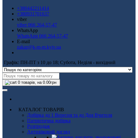
+380442211414
+380931701637
viber
viber 066 264-57-47
WhatsApp
WhatsApp 066 264-57-47
E-mail
zakaz@k-m-m.kyiv.ua
Графік: ПН-ПТ з 10 до 18; Субота, Неділя - вихідний
0
товарів, на 0.00грн
КАТАЛОГ ТОВАРІВ
Добірка до 1 Вересня та до Дня Вчителя
Патріотична добірка
Розпродаж
Антивіковий догляд