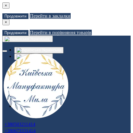
×
Перейти в закладки
Продовжити
×
Перейти в порівняння товарів
Продовжити
Українська
Українська
Russian
Закладки (0)
Порівняння товарів (0)
Доставка
Зв'язатися з нами
Авторизація
Реєстрація
+380503211414
+380673331414