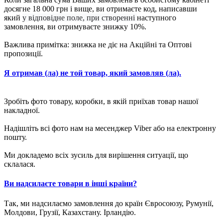
досягне 18 000 грн і вище, ви отримаєте код, написавши
який
у відповідне поле, при створенні
наступного
замовлення, ви отримуваєте знижку 10%.
Важлива примітка: знижка не діє на Акційні та Оптові
пропозиції.
Я отримав (ла) не той товар, який замовляв (ла).
Зробіть фото товару, коробки, в якій приїхав товар нашої
накладної.
Надішліть всі фото нам на месенджер Viber або на електронну
пошту.
Ми докладемо всіх зусиль для вирішення ситуації, що
склалася.
Ви надсилаєте товари в інші країни?
Так, ми надсилаємо замовлення до країн Євросоюзу, Румунії,
Молдови, Грузії, Казахстану. Ірландію.