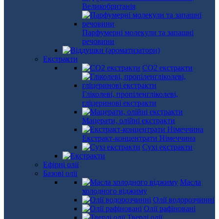
Великобританія
Парфумерні молекули та запашні
речовини
Екстракти
СО2 екстракти
Гліколеві, пропіленгліколеві,
гліцеринові екстракти
Мацерати, олійні екстракти
Екстракт-концентрати Німеччина
Сухі екстракти
Ефірні олії
Базові олії
Масла
холодного віджиму
Олії водорозчинні
Олії рафіновані
Тверді олії