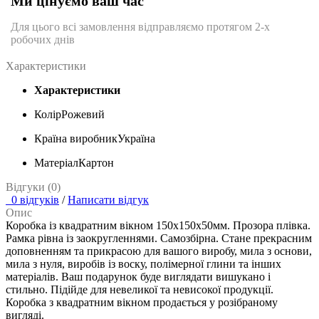
Ми цінуємо ваш час
Для цього всі замовлення відправляємо протягом 2-х
робочих днів
Характеристики
Характеристики
Колір
Рожевий
Країна виробник
Україна
Матеріал
Картон
Відгуки (0)
0 відгуків
/
Написати відгук
Опис
Коробка із квадратним вікном 150х150х50мм. Прозора плівка.
Рамка рівна із заокругленнями. Самозбірна. Стане прекрасним
доповненням та прикрасою для вашого виробу, мила з основи,
мила з нуля, виробів із воску, полімерної глини та інших
матеріалів. Ваш подарунок буде виглядати вишукано і
стильно. Підійде для невеликої та невисокої продукції.
Коробка з квадратним вікном продається у розібраному
вигляді.