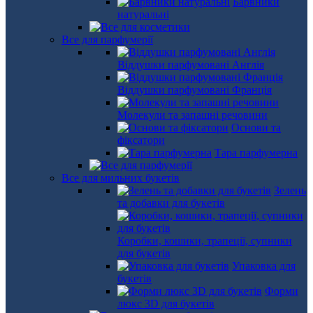
Барвники
натуральні
Все для парфумерії
Віддушки парфумовані Англія
Віддушки парфумовані Франція
Молекули та запашні речовини
Основи та
фіксатори
Тара парфумерна
Все для мильних букетів
Зелень
та добавки для букетів
Коробки, кошики, трапеції, супники
для букетів
Упаковка для
букетів
Форми
люкс 3D для букетів