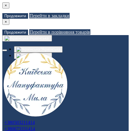
×
Перейти в закладки
Продовжити
×
Перейти в порівняння товарів
Продовжити
Українська
Українська
Russian
Закладки (0)
Порівняння товарів (0)
Доставка
Зв'язатися з нами
Авторизація
Реєстрація
+380503211414
+380673331414