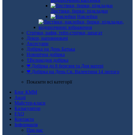
Водорозчинні картинки
Листівки, бирки, підкладки
Наклейки
Стрічки, рафія, тейп-стрічки, шпагат
Декор, наповнювачі
Аксесуари
Добірка на День Батька
Новорічна добірка
☦Великодня добірка
❤ Добірка до 8 березня та Дня матері
❤ Добірка на День Св. Валентина 14 лютого
Показати всі категорії
Блог КММ
Акції
Майстер-класи
Калькулятор
FAQ
Контакти
Інформація
Про нас