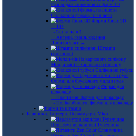
Розпродаж силіконових форм 3D
Силіконові форми, планшети
Форми Люкс 3D
- 18+
- їжа та напої
- Ангели, серця, кохання
Дивитися все →
Штампи
силіконові
Молди-міні із харчового силікону
Силіконові тубуси
Форми для брускового мила з нуля
Форми для
шоколаду
- Пластикові форми для шоколаду
- Полікарбонатні форми для шоколаду
Барвники, Гліттери, Перламутри, Міки
Перламутри акрилові Туреччина
Пігменти ZeniColor Словаччина