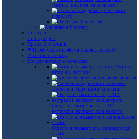
Активи, кислоти, зволожувачі
Екстракти,
гідролати
Олії базові
Пептиди
При куперозі
Проти пігментації
❤ Парфумерія (парфуми нішові, люксові)
Фіксатори аромату
Все для догляду за волоссям
Активи,
вітаміни, кислоти
Для росту волосся
Емоленти, гідролізати, силікони
Олії, екстракти масляні, СО2-
екстракти, екстракт-концентрати
Основи для шампуню, кондиціонера,
ПАВи