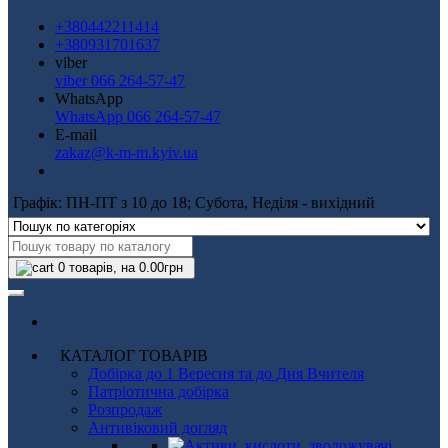
+380442211414
+380931701637
viber
viber 066 264-57-47
WhatsApp
WhatsApp 066 264-57-47
E-mail
zakaz@k-m-m.kyiv.ua
Графік: ПН-ПТ з 10 до 18; Субота, Неділя - вихідний
0
товарів, на 0.00грн
КАТАЛОГ ТОВАРІВ
Добірка до 1 Вересня та до Дня Вчителя
Патріотична добірка
Розпродаж
Антивіковий догляд