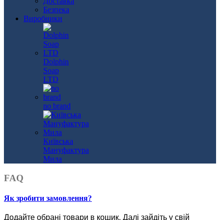
Доставка
Безпека
Виробники
Dolphin
Soap
LTD
no brand
Київська
Мануфактура
Мила
FAQ
Як зробити замовлення?
Додайте обрані товари в кошик.
Далі зайдіть у свій