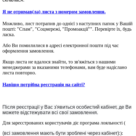
Я не отримав(ла) листа з номером замовлення.
Можливо, лист потрапив до однієї з наступних папок у Вашій
пошті: "Спам", "Соцмережі, "Промоакції"". Перевірте їх, будь
ласка.
Або Ви помилилися в адресі електронної пошти під час
оформлення замовлення.
Якщо листа не вдалося знайти, то зв'яжіться з нашими
менеджерами за вказаними телефонами, вам буде надіслано
листа повторно.
Навіщо потрібна реєстрація на сайті?
Після реєстрації у Вас з'явиться особистий кабінет, де Ви
можете відстежувати всі свої замовлення.
Для зареєстрованих користувачів діє програма лояльності (
(всі замовлення мають бути зроблені через кабінет):
):