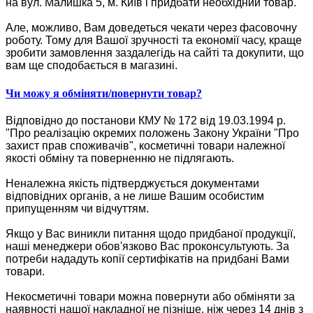
на вул. Малишка 5, м. Київ і придбати необхідний товар.
Але, можливо, Вам доведеться чекати через фасовочну
роботу. Тому для Вашої зручності та економії часу, краще
зробити замовлення заздалегідь на сайті та докупити, що
вам ще сподобається в магазині.
Чи можу я обміняти/повернути товар?
Відповідно до постанови КМУ № 172 від 19.03.1994 р.
"Про реалізацію окремих положень Закону України "Про
захист прав споживачів", косметичні товари належної
якості обміну та поверненню не підлягають.
Неналежна якість підтверджується документами
відповідних органів, а не лише Вашим особистим
припущенням чи відчуттям.
Якщо у Вас виникли питання щодо придбаної продукції,
наші менеджери обов'язково Вас проконсультують. За
потреби нададуть копії сертифікатів на придбані Вами
товари.
Некосметичні товари можна повернути або обміняти за
наявності нашої накладної не пізніше, ніж через 14 днів з