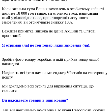
Коли загальна сума Ваших замовлень в особистому кабінеті
досягне 18 000 грн і вище, ви отримаєте код, написавши
який
у відповідне поле, при створенні
наступного
замовлення, ви отримуваєте знижку 10%.
Важлива примітка: знижка не діє на Акційні та Оптові
пропозиції.
Я отримав (ла) не той товар, який замовляв (ла).
Зробіть фото товару, коробки, в якій приїхав товар нашої
накладної.
Надішліть всі фото нам на месенджер Viber або на електронну
пошту.
Ми докладемо всіх зусиль для вирішення ситуації, що
склалася.
Ви надсилаєте товари в інші країни?
Так, ми надсилаємо замовлення до країн Євросоюзу, Румунії,