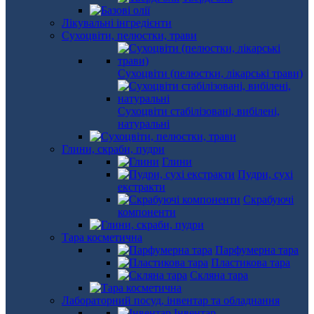
Лікувальні інгредієнти
Сухоцвіти, пелюстки, трави
Сухоцвіти (пелюстки, лікарські трави)
Сухоцвіти стабілізовані, вибілені,
натуральні
Глини, скраби, пудри
Глини
Пудри, сухі
екстракти
Скрабуючі
компоненти
Тара косметична
Парфумерна тара
Пластикова тара
Скляна тара
Лабораторний посуд, інвентар та обладнання
Інвентар