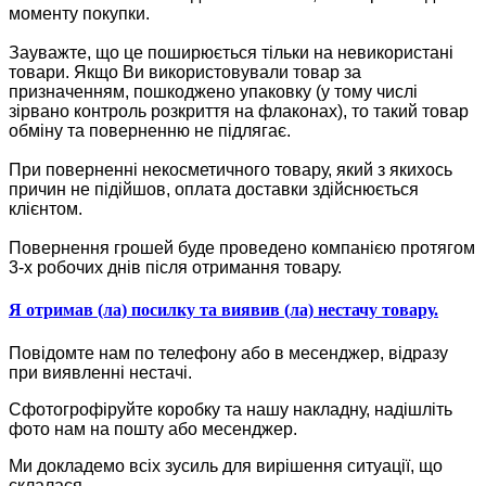
моменту покупки.
Зауважте, що це поширюється тільки на невикористані
товари. Якщо Ви використовували товар за
призначенням, пошкоджено упаковку (у тому числі
зірвано контроль розкриття на флаконах), то такий товар
обміну та поверненню не підлягає.
При поверненні некосметичного товару, який з якихось
причин не підійшов, оплата доставки здійснюється
клієнтом.
Повернення грошей буде проведено компанією протягом
3-х робочих днів після отримання товару.
Я отримав (ла) посилку та виявив (ла) нестачу товару.
Повідомте нам по телефону або в месенджер, відразу
при виявленні нестачі.
Сфотогрофіруйте коробку та нашу накладну, надішліть
фото нам на пошту або месенджер.
Ми докладемо всіх зусиль для вирішення ситуації, що
склалася.