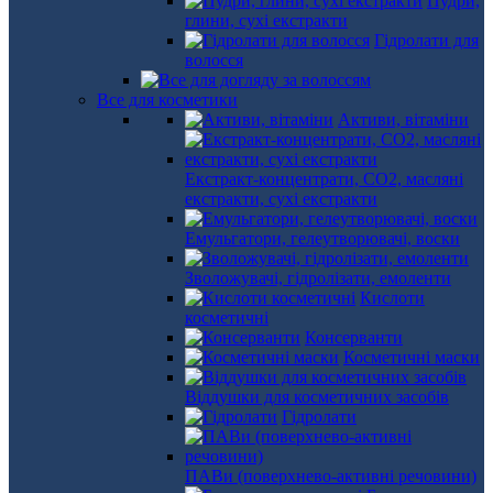
Пудри,
глини, сухі екстракти
Гідролати для
волосся
Все для косметики
Активи, вітаміни
Екстракт-концентрати, СО2, масляні
екстракти, сухі екстракти
Емульгатори, гелеутворювачі, воски
Зволожувачі, гідролізати, емоленти
Кислоти
косметичні
Консерванти
Косметичні маски
Віддушки для косметичних засобів
Гідролати
ПАВи (поверхнево-активні речовини)