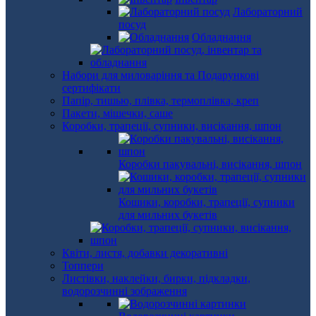
Лабораторний
посуд
Обладнання
Набори для миловаріння та Подарункові
сертифікати
Папір, тишью, плівка, термоплівка, креп
Пакети, мішечки, саше
Коробки, трапеції, супники, висікання, шпон
Коробки пакувальні, висікання, шпон
Кошики, коробки, трапеції, супники
для мильних букетів
Квіти, листя, добавки декоративні
Топпери
Листівки, наклейки, бирки, підкладки,
водорозчинні зображення