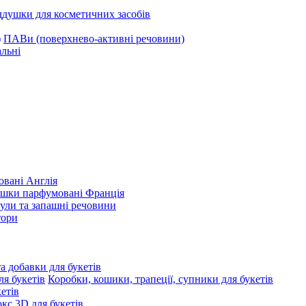
ддушки для косметичних засобів
ПАВи (поверхнево-активні речовини)
льні
вані Англія
ушки парфумовані Франція
ули та запашні речовини
тори
та добавки для букетів
Коробки, кошики, трапеції, супники для букетів
етів
с 3D для букетів