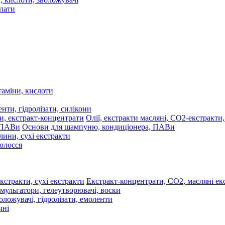
олати
таміни, кислоти
нти, гідролізати, силікони
Олії, екстракти масляні, СО2-екстракти
Основи для шампуню, кондиціонера, ПАВи
лини, сухі екстракти
волосся
Екстракт-концентрати, СО2, масляні екс
мульгатори, гелеутворювачі, воски
оложувачі, гідролізати, емоленти
чні