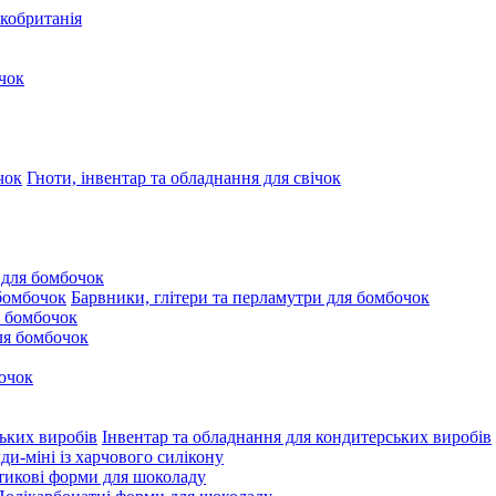
кобританія
чок
Гноти, інвентар та обладнання для свічок
 для бомбочок
Барвники, глітери та перламутри для бомбочок
 бомбочок
для бомбочок
очок
Інвентар та обладнання для кондитерських виробів
и-міні із харчового силікону
тикові форми для шоколаду