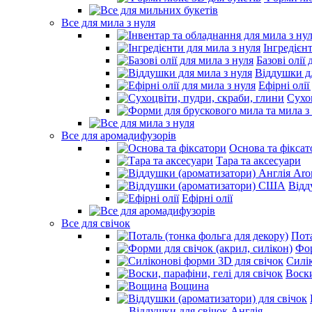
Все для мила з нуля
Інгредієн
Базові олії 
Віддушки дл
Ефірні олії
Сухо
Все для аромадифузорів
Основа та фіксат
Тара та аксесуари
Відд
Ефірні олії
Все для свічок
Пота
Фор
Силі
Воски
Вощина
- Віддушки для свічок Англія