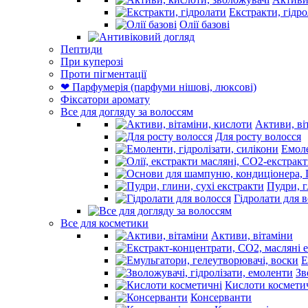
Екстракти, гідр
Олії базові
Пептиди
При куперозі
Проти пігментації
❤ Парфумерія (парфуми нішові, люксові)
Фіксатори аромату
Все для догляду за волоссям
Активи, ві
Для росту волосся
Емоле
Пудри, г
Гідролати для 
Все для косметики
Активи, вітаміни
Е
Зв
Кислоти космети
Консерванти