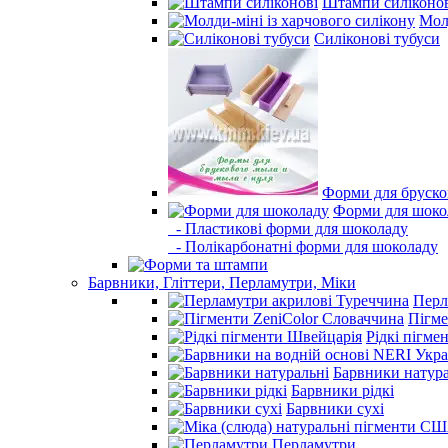
Штампи силіконо
Молд
Силіконові тубуси
Форми для бруско
Форми для шоко
- Пластикові форми для шоколаду
- Полікарбонатні форми для шоколаду
Барвники, Гліттери, Перламутри, Міки
Перл
Пігме
Рідкі пігме
Барвники натура
Барвники рідкі
Барвники сухі
Перламутри