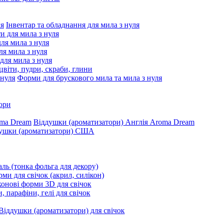
Інвентар та обладнання для мила з нуля
ти для мила з нуля
для мила з нуля
я мила з нуля
 для мила з нуля
цвіти, пудри, скраби, глини
Форми для брускового мила та мила з нуля
ори
Віддушки (ароматизатори) Англія Aroma Dream
ушки (ароматизатори) США
ль (тонка фольга для декору)
ми для свічок (акрил, силікон)
конові форми 3D для свічок
, парафіни, гелі для свічок
Віддушки (ароматизатори) для свічок