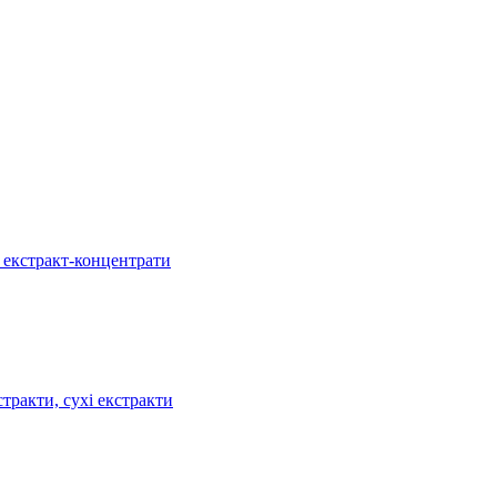
, екстракт-концентрати
тракти, сухі екстракти