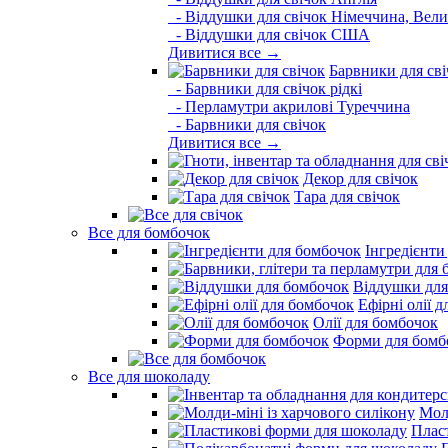
- Віддушки для свічок Німеччина, Вели
- Віддушки для свічок США
Дивитися все →
Барвники для сві
- Барвники для свічок рідкі
- Перламутри акрилові Туреччина
- Барвники для свічок
Дивитися все →
Декор для свічок
Тара для свічок
Все для бомбочок
Інгредієнти
Віддушки для
Ефірні олії 
Олії для бомбочок
Форми для бомб
Все для шоколаду
Молд
Плас