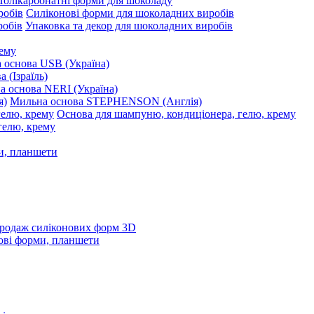
Полікарбонатні форми для шоколаду
Силіконові форми для шоколадних виробів
Упаковка та декор для шоколадних виробів
рему
 основа USB (Україна)
 (Ізраїль)
 основа NERI (Україна)
Мильна основа STEPHENSON (Англія)
Основа для шампуню, кондиціонера, гелю, крему
и, планшети
родаж силіконових форм 3D
ові форми, планшети