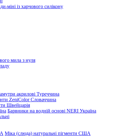
ві
и-міні із харчового силікону
вого мила з нуля
ладу
амутри акрилові Туреччина
нти ZeniColor Словаччина
нти Швейцарія
Барвники на водній основі NERI Україна
льні
Міка (слюда) натуральні пігменти США