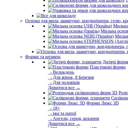
Основа для мила, шампуню, кондиціонера, гелю, к
Мильна
Мильна основа
Мильна
Форми та штампи
Дитячі форм
Пластикові форми
- Великдень
- Для жінок, 8 Березня
- Для чоловіків
Дивитися все →
Розп
Силікон
Форми Люкс 3D
- 18+
- їжа та напої
- Ангели, серця, кохання
Дивитися все →