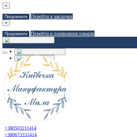
×
Перейти в закладки
Продовжити
×
Перейти в порівняння товарів
Продовжити
Українська
Українська
Russian
Закладки (0)
Порівняння товарів (0)
Доставка
Зв'язатися з нами
Авторизація
Реєстрація
+380503211414
+380673331414