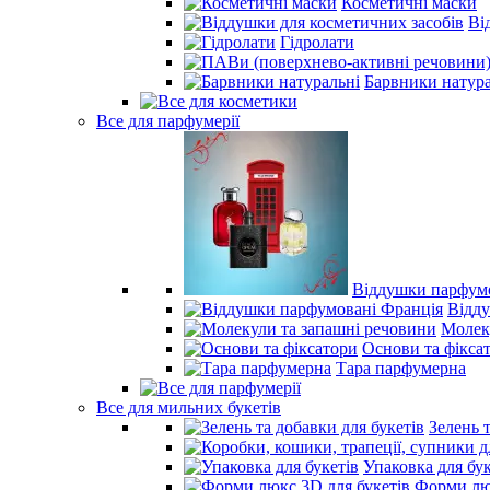
Косметичні маски
Ві
Гідролати
Барвники натура
Все для парфумерії
Віддушки парфумо
Відд
Молек
Основи та фікса
Тара парфумерна
Все для мильних букетів
Зелень 
Упаковка для бук
Форми люк