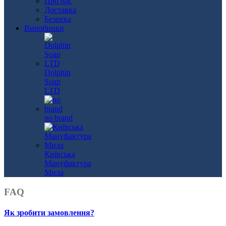
Про нас
Доставка
Безпека
Виробники
Dolphin
Soap
LTD
no brand
Київська
Мануфактура
Мила
FAQ
Як зробити замовлення?