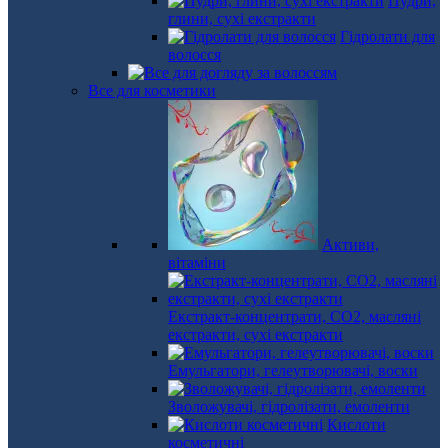
Пудри,
глини, сухі екстракти
Гідролати для
волосся
Все для косметики
Активи,
вітаміни
Екстракт-концентрати, СО2, масляні
екстракти, сухі екстракти
Емульгатори, гелеутворювачі, воски
Зволожувачі, гідролізати, емоленти
Кислоти
косметичні