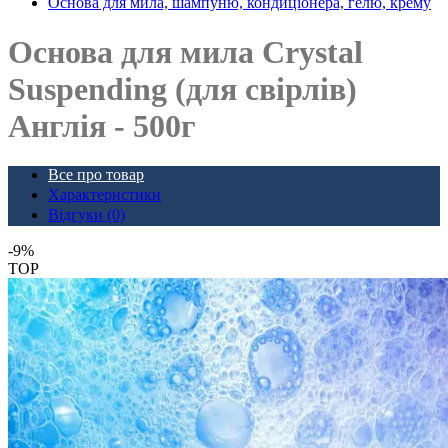
Основа для мила, шампуню, кондиціонера, гелю, крему
Основа для мила Crystal
Suspending (для свірлів)
Англія - ​​500г
Все про товар
Характеристики
Відгуки (0)
-9%
TOP