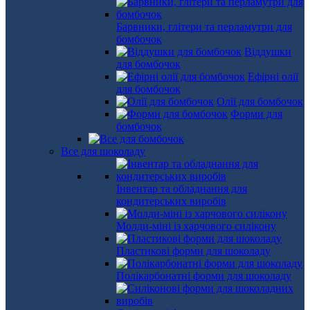
Барвники, глітери та перламутри для
бомбочок
Віддушки
для бомбочок
Ефірні олії
для бомбочок
Олії для бомбочок
Форми для
бомбочок
Все для шоколаду
Інвентар та обладнання для
кондитерських виробів
Молди-міні із харчового силікону
Пластикові форми для шоколаду
Полікарбонатні форми для шоколаду