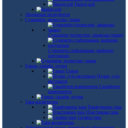
Тверді олії
Лікувальні інгредієнти
Сухоцвіти, пелюстки, трави
Сухоцвіти (пелюстки, лікарські трави)
Сухоцвіти стабілізовані, вибілені,
натуральні
Глини, скраби, пудри
Глини
Пудри, сухі
екстракти
Скрабуючі
компоненти
Тара косметична
Парфумерна тара
Пластикова тара
Скляна тара
Лабораторний посуд, інвентар та обладнання