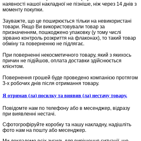
наявності нашої накладної не пізніше, ніж через 14 днів з
моменту покупки.
Зауважте, що це поширюється тільки на невикористані
товари. Якщо Ви використовували товар за
призначенням, пошкоджено упаковку (у тому числі
зірвано контроль розкриття на флаконах), то такий товар
обміну та поверненню не підлягає.
При поверненні некосметичного товару, який з якихось
причин не підійшов, оплата доставки здійснюється
клієнтом.
Повернення грошей буде проведено компанією протягом
3-х робочих днів після отримання товару.
Я отримав (ла) посилку та виявив (ла) нестачу товару.
Повідомте нам по телефону або в месенджер, відразу
при виявленні нестачі.
Сфотогрофіруйте коробку та нашу накладну, надішліть
фото нам на пошту або месенджер.
Ми докладемо всіх зусиль для вирішення ситуації, що