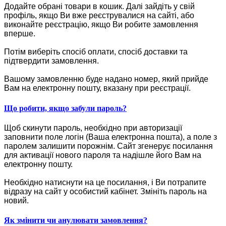
Додайте обрані товари в кошик.
Далі зайдіть у свій
профіль, якщо Ви вже реєструвалися на сайті, або
виконайте реєстрацію, якщо Ви робите замовлення
вперше.
Потім виберіть спосіб оплати, спосіб доставки та
підтвердити замовлення.
Вашому замовленню буде надано номер, який прийде
Вам на електронну пошту, вказану при реєстрації.
Що робити, якщо забули пароль?
Щоб скинути пароль, необхідно при авторизації
заповнити поле логін (Ваша електронна пошта), а поле з
паролем залишити порожнім. Сайт згенерує посилання
для активації нового пароля та надішле його Вам на
електронну пошту.
Необхідно натиснути на це посилання, і Ви потрапите
відразу на сайт у особистий кабінет. Змініть пароль на
новий.
Як змінити чи анулювати замовлення?