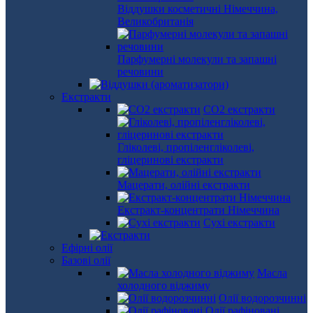
Віддушки косметичні Німеччина,
Великобританія
Парфумерні молекули та запашні
речовини
Екстракти
СО2 екстракти
Гліколеві, пропіленгліколеві,
гліцеринові екстракти
Мацерати, олійні екстракти
Екстракт-концентрати Німеччина
Сухі екстракти
Ефірні олії
Базові олії
Масла
холодного віджиму
Олії водорозчинні
Олії рафіновані