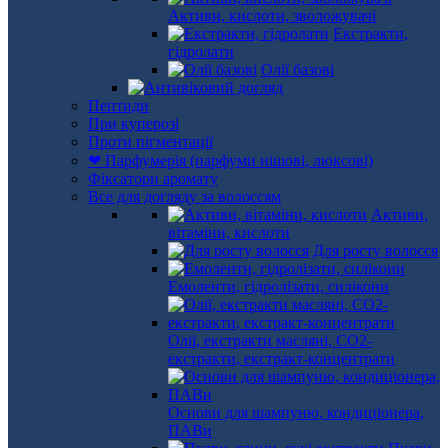
Активи, кислоти, зволожувачі
Екстракти,
гідролати
Олії базові
Пептиди
При куперозі
Проти пігментації
❤ Парфумерія (парфуми нішові, люксові)
Фіксатори аромату
Все для догляду за волоссям
Активи,
вітаміни, кислоти
Для росту волосся
Емоленти, гідролізати, силікони
Олії, екстракти масляні, СО2-
екстракти, екстракт-концентрати
Основи для шампуню, кондиціонера,
ПАВи