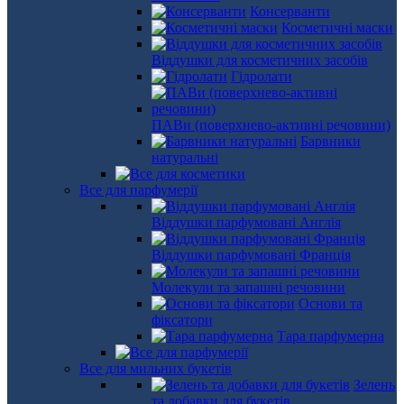
Консерванти
Косметичні маски
Віддушки для косметичних засобів
Гідролати
ПАВи (поверхнево-активні речовини)
Барвники
натуральні
Все для парфумерії
Віддушки парфумовані Англія
Віддушки парфумовані Франція
Молекули та запашні речовини
Основи та
фіксатори
Тара парфумерна
Все для мильних букетів
Зелень
та добавки для букетів