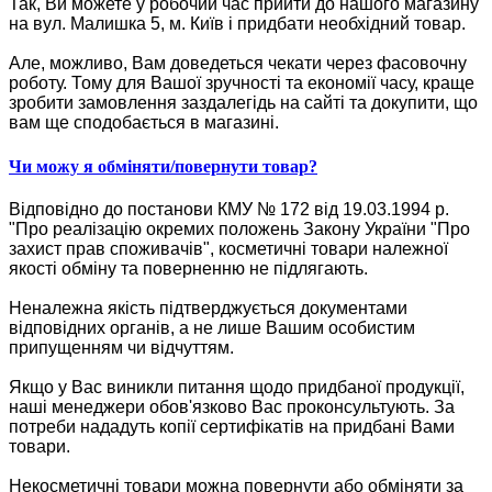
Так, Ви можете у робочий час прийти до нашого магазину
на вул. Малишка 5, м. Київ і придбати необхідний товар.
Але, можливо, Вам доведеться чекати через фасовочну
роботу. Тому для Вашої зручності та економії часу, краще
зробити замовлення заздалегідь на сайті та докупити, що
вам ще сподобається в магазині.
Чи можу я обміняти/повернути товар?
Відповідно до постанови КМУ № 172 від 19.03.1994 р.
"Про реалізацію окремих положень Закону України "Про
захист прав споживачів", косметичні товари належної
якості обміну та поверненню не підлягають.
Неналежна якість підтверджується документами
відповідних органів, а не лише Вашим особистим
припущенням чи відчуттям.
Якщо у Вас виникли питання щодо придбаної продукції,
наші менеджери обов'язково Вас проконсультують. За
потреби нададуть копії сертифікатів на придбані Вами
товари.
Некосметичні товари можна повернути або обміняти за