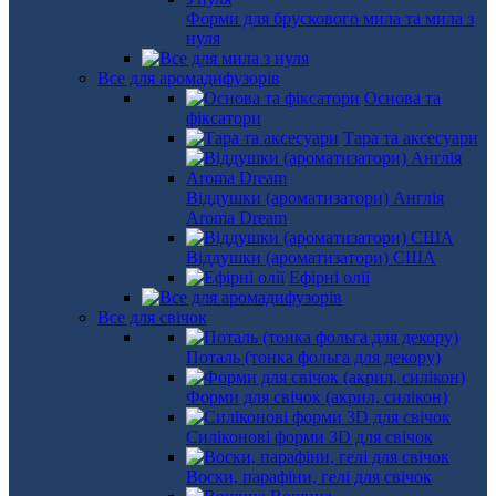
Форми для брускового мила та мила з
нуля
Все для аромадифузорів
Основа та
фіксатори
Тара та аксесуари
Віддушки (ароматизатори) Англія
Aroma Dream
Віддушки (ароматизатори) США
Ефірні олії
Все для свічок
Поталь (тонка фольга для декору)
Форми для свічок (акрил, силікон)
Силіконові форми 3D для свічок
Воски, парафіни, гелі для свічок