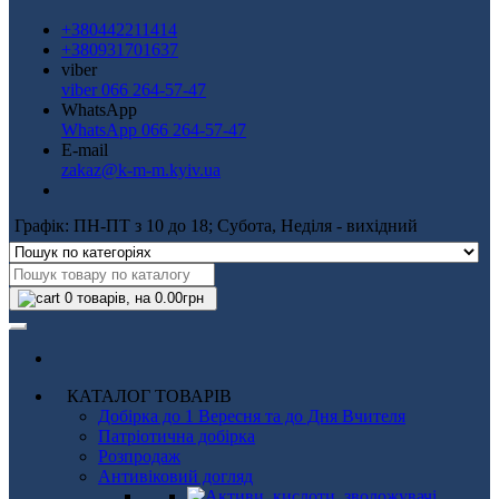
+380442211414
+380931701637
viber
viber 066 264-57-47
WhatsApp
WhatsApp 066 264-57-47
E-mail
zakaz@k-m-m.kyiv.ua
Графік: ПН-ПТ з 10 до 18; Субота, Неділя - вихідний
0
товарів, на 0.00грн
КАТАЛОГ ТОВАРІВ
Добірка до 1 Вересня та до Дня Вчителя
Патріотична добірка
Розпродаж
Антивіковий догляд