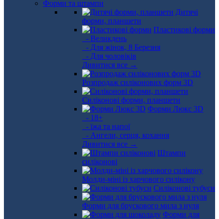
Форми та штампи
Дитячі
форми, планшети
Пластикові форми
- Великдень
- Для жінок, 8 Березня
- Для чоловіків
Дивитися все →
Розпродаж силіконових форм 3D
Силіконові форми, планшети
Форми Люкс 3D
- 18+
- їжа та напої
- Ангели, серця, кохання
Дивитися все →
Штампи
силіконові
Молди-міні із харчового силікону
Силіконові тубуси
Форми для брускового мила з нуля
Форми для