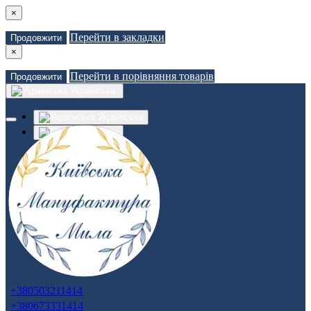
×
Перейти в закладки
Продовжити
×
Перейти в порівняння товарів
Продовжити
Українська
Українська
Russian
Закладки (0)
Порівняння товарів (0)
Доставка
Зв'язатися з нами
Авторизація
Реєстрація
+380503211414
+380673331414