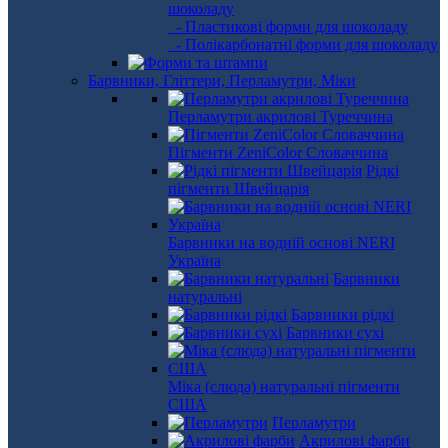
шоколаду
- Пластикові форми для шоколаду
- Полікарбонатні форми для шоколаду
Барвники, Гліттери, Перламутри, Міки
Перламутри акрилові Туреччина
Пігменти ZeniColor Словаччина
Рідкі
пігменти Швейцарія
Барвники на водній основі NERI
Україна
Барвники
натуральні
Барвники рідкі
Барвники сухі
Міка (слюда) натуральні пігменти
США
Перламутри
Акрилові фарби