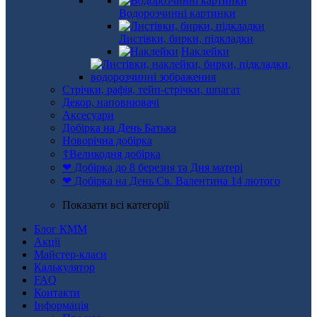
Водорозчинні картинки
Листівки, бирки, підкладки
Наклейки
Стрічки, рафія, тейп-стрічки, шпагат
Декор, наповнювачі
Аксесуари
Добірка на День Батька
Новорічна добірка
☦Великодня добірка
❤ Добірка до 8 березня та Дня матері
❤ Добірка на День Св. Валентина 14 лютого
Показати всі категорії
Блог КММ
Акції
Майстер-класи
Калькулятор
FAQ
Контакти
Інформація