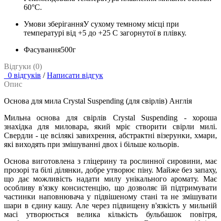
60°С.
Умови зберігання
У сухому темному місці при
температурі від +5 до +25 С загорнутої в плівку.
Фасування
500г
Відгуки (0)
0 відгуків
/
Написати відгук
Опис
Основа для мила Crystal Suspending (для свірлів) Англія
Мильна основа для свірлів Crystal Suspending - хороша
знахідка для миловара, який мріє створити свірли милі.
Свердли - це всілякі завихрення, абстрактні візерунки, хмари,
які виходять при змішуванні двох і більше кольорів.
Основа виготовлена ​​з гліцерину та рослинної сировини, має
прозорі та білі ділянки, добре утворює піну. Майже без запаху,
що дає можливість надати милу унікального аромату. Має
особливу в'язку консистенцію, що дозволяє їй підтримувати
частинки наповнювача у підвішеному стані та не змішувати
шари в єдину кашу. Але через підвищену в'язкість у мильній
масі утворюється велика кількість бульбашок повітря,