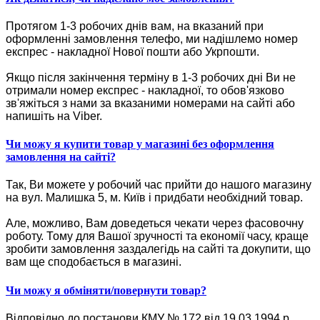
Протягом 1-3 робочих днів вам, на вказаний при
оформленні замовлення телефо, ми надішлемо номер
експрес - накладної Нової пошти або Укрпошти.
Якщо після закінчення терміну в 1-3 робочих дні Ви не
отримали номер експрес - накладної, то обов'язково
зв'яжіться з нами за вказаними номерами на сайті або
напишіть на Viber.
Чи можу я купити товар у магазині без оформлення
замовлення на сайті?
Так, Ви можете у робочий час прийти до нашого магазину
на вул. Малишка 5, м. Київ і придбати необхідний товар.
Але, можливо, Вам доведеться чекати через фасовочну
роботу. Тому для Вашої зручності та економії часу, краще
зробити замовлення заздалегідь на сайті та докупити, що
вам ще сподобається в магазині.
Чи можу я обміняти/повернути товар?
Відповідно до постанови КМУ № 172 від 19.03.1994 р.