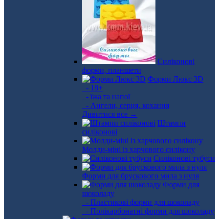
Силіконові
форми, планшети
Форми Люкс 3D
- 18+
- їжа та напої
- Ангели, серця, кохання
Дивитися все →
Штампи
силіконові
Молди-міні із харчового силікону
Силіконові тубуси
Форми для брускового мила з нуля
Форми для
шоколаду
- Пластикові форми для шоколаду
- Полікарбонатні форми для шоколаду