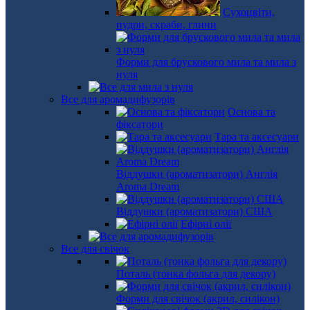
Сухоцвіти,
пудри, скраби, глини
Форми для брускового мила та мила з
нуля
Все для аромадифузорів
Основа та
фіксатори
Тара та аксесуари
Віддушки (ароматизатори) Англія
Aroma Dream
Віддушки (ароматизатори) США
Ефірні олії
Все для свічок
Поталь (тонка фольга для декору)
Форми для свічок (акрил, силікон)