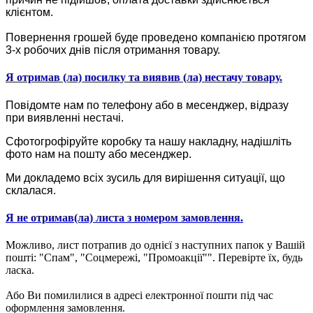
клієнтом.
Повернення грошей буде проведено компанією протягом
3-х робочих днів після отримання товару.
Я отримав (ла) посилку та виявив (ла) нестачу товару.
Повідомте нам по телефону або в месенджер, відразу
при виявленні нестачі.
Сфотогрофіруйте коробку та нашу накладну, надішліть
фото нам на пошту або месенджер.
Ми докладемо всіх зусиль для вирішення ситуації, що
склалася.
Я не отримав(ла) листа з номером замовлення.
Можливо, лист потрапив до однієї з наступних папок у Вашій
пошті: "Спам", "Соцмережі, "Промоакції"". Перевірте їх, будь
ласка.
Або Ви помилилися в адресі електронної пошти під час
оформлення замовлення.