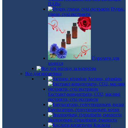
ПАВи
Пудри,
глини, сухі екстракти
Гідролати для
волосся
Все для косметики
Активи, вітаміни
Екстракт-концентрати, СО2, масляні
екстракти, сухі екстракти
Емульгатори, гелеутворювачі, воски
Зволожувачі, гідролізати, емоленти
Кислоти