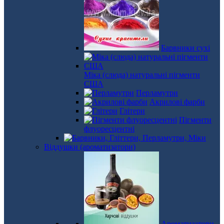
Барвники сухі
Міка (слюда) натуральні пігменти
США
Перламутри
Акрилові фарби
Глітери
Пігменти
флуоресцентні
Віддушки (ароматизатори)
Ароматизатори