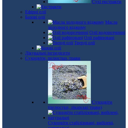
Сухі екстракти
Ефірні олії
Базові олії
Масла
холодного віджиму
Олії водорозчинні
Олії рафіновані
Тверді олії
Лікувальні інгредієнти
Сухоцвіти, пелюстки, трави
Сухоцвіти
(пелюстки, лікарські трави)
Сухоцвіти стабілізовані, вибілені,
натуральні