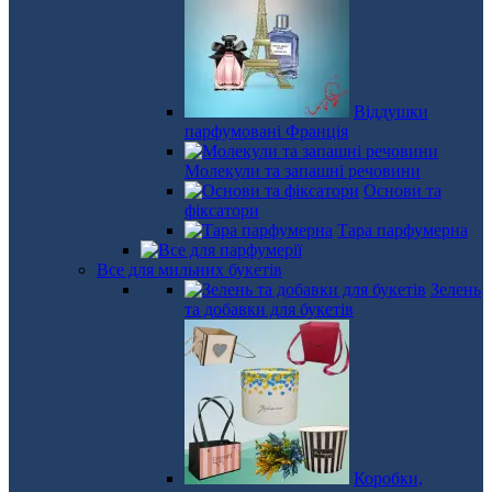
Віддушки
парфумовані Франція
Молекули та запашні речовини
Основи та
фіксатори
Тара парфумерна
Все для мильних букетів
Зелень
та добавки для букетів
Коробки,