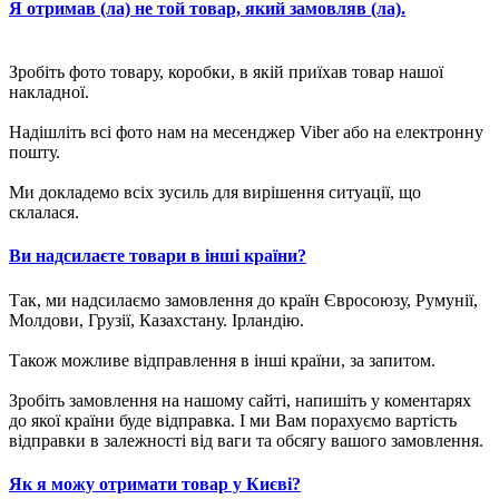
Я отримав (ла) не той товар, який замовляв (ла).
Зробіть фото товару, коробки, в якій приїхав товар нашої
накладної.
Надішліть всі фото нам на месенджер Viber або на електронну
пошту.
Ми докладемо всіх зусиль для вирішення ситуації, що
склалася.
Ви надсилаєте товари в інші країни?
Так, ми надсилаємо замовлення до країн Євросоюзу, Румунії,
Молдови, Грузії, Казахстану. Ірландію.
Також можливе відправлення в інші країни, за запитом.
Зробіть замовлення на нашому сайті, напишіть у коментарях
до якої країни буде відправка. І ми Вам порахуємо вартість
відправки в залежності від ваги та обсягу вашого замовлення.
Як я можу отримати товар у Києві?