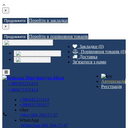
×
Перейти в закладки
Продовжити
×
Перейти в порівняння товарів
Продовжити
Українська
Закладки (0)
Порівняння товарів (0)
Українська
Доставка
Russian
Зв'язатися з нами
Авторизація
+380503211414
Реєстрація
+380673331414
+380442211414
+380931701637
viber
viber 066 264-57-47
WhatsApp
WhatsApp 066 264-57-47