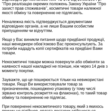
"Про реалізацію окремих положень Закону України "Про
захист прав споживачів", косметичні товари належної
якості обміну та поверненню не підлягають.
Неналежна якість підтверджується документами
відповідних органів, а не лише Вашим особистим
припущенням чи відчуттям.
Якщо у Вас виникли питання щодо придбаної продукції,
наші менеджери обов'язково Вас проконсультують. За
потреби нададуть копії сертифікатів на придбані Вами
товари.
Некосметичні товари можна повернути або обміняти за
наявності нашої накладної не пізніше, ніж через 14 днів з
моменту покупки.
Зауважте, що це поширюється тільки на невикористані
товари. Якщо Ви використовували товар за
призначенням, пошкоджено упаковку (у тому числі
зірвано контроль розкриття на флаконах), то такий товар
обміну та поверненню не підлягає.
При поверненні некосметичного товару, який з якихось
причин не підійшов, оплата доставки здійснюється