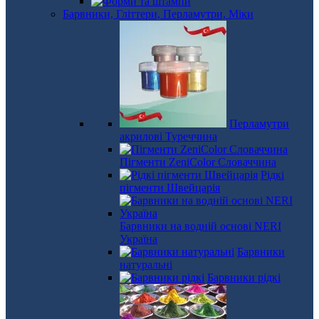
Барвники, Гліттери, Перламутри, Міки
Перламутри
акрилові Туреччина
Пігменти ZeniColor Словаччина
Рідкі
пігменти Швейцарія
Барвники на водній основі NERI
Україна
Барвники
натуральні
Барвники рідкі