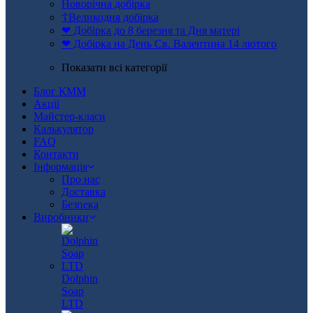
Новорічна добірка
☦Великодня добірка
❤ Добірка до 8 березня та Дня матері
❤ Добірка на День Св. Валентина 14 лютого
Показати всі категорії
Блог КММ
Акції
Майстер-класи
Калькулятор
FAQ
Контакти
Інформація
Про нас
Доставка
Безпека
Виробники
Dolphin
Soap
LTD