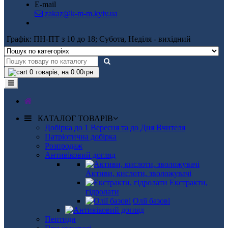
E-mail
zakaz@k-m-m.kyiv.ua
Графік: ПН-ПТ з 10 до 18; Субота, Неділя - вихідний
0
товарів, на 0.00грн
КАТАЛОГ ТОВАРІВ
Добірка до 1 Вересня та до Дня Вчителя
Патріотична добірка
Розпродаж
Антивіковий догляд
Активи, кислоти, зволожувачі
Екстракти,
гідролати
Олії базові
Пептиди