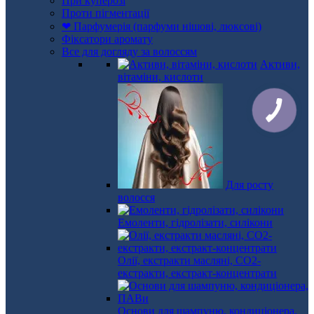
При куперозі
Проти пігментації
❤ Парфумерія (парфуми нішові, люксові)
Фіксатори аромату
Все для догляду за волоссям
Активи,
вітаміни, кислоти
Для росту
волосся
Емоленти, гідролізати, силікони
Олії, екстракти масляні, СО2-
екстракти, екстракт-концентрати
Основи для шампуню, кондиціонера,