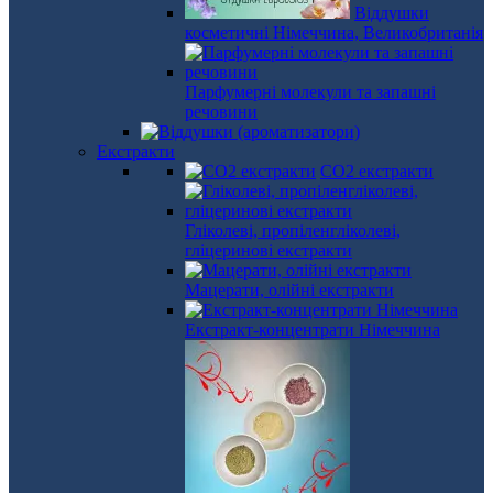
Віддушки
косметичні Німеччина, Великобританія
Парфумерні молекули та запашні
речовини
Екстракти
СО2 екстракти
Гліколеві, пропіленгліколеві,
гліцеринові екстракти
Мацерати, олійні екстракти
Екстракт-концентрати Німеччина