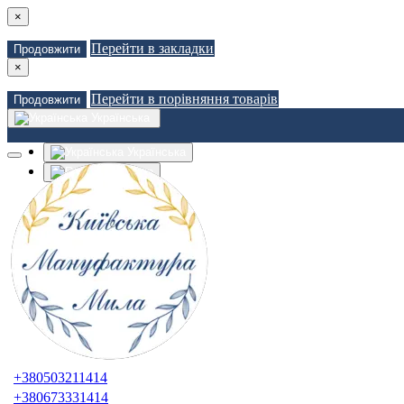
×
Перейти в закладки
Продовжити
×
Перейти в порівняння товарів
Продовжити
Українська
Українська
Russian
Закладки (0)
Порівняння товарів (0)
Доставка
Зв'язатися з нами
Авторизація
Реєстрація
+380503211414
+380673331414