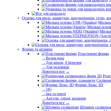
Основа для мила, шампуню, кондиціонера, гелю, к
Мильна
Мильна основа
Мильна
Форми та штампи
Пластикові форми
- Великдень
- Для жінок, 8 Березня
- Для чоловіків
Дивитися все →
Розп
Силікон
Форми Люкс 3D
- 18+
- їжа та напої
- Ангели, серця, кохання
Дивитися все →
Штампи силіконо