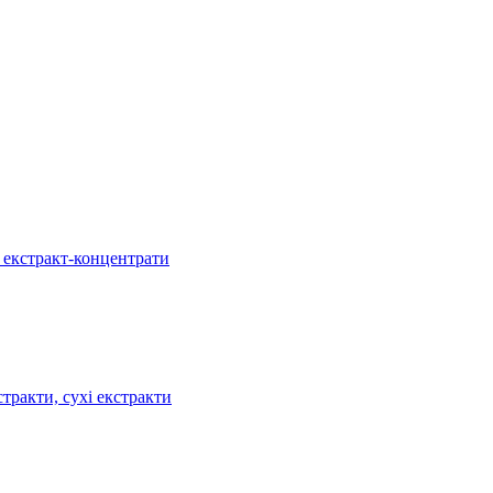
, екстракт-концентрати
тракти, сухі екстракти