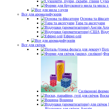
Сухо
Все для аромадифузорів
Основа та фіксат
Тара та аксесуари
Відд
Ефірні олії
Все для свічок
Пота
Фор
Силіконові форми
Воски
Вощина
- Віддушки для свічок Англія