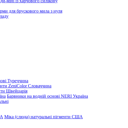
и-міні із харчового силікону
рми для брускового мила з нуля
ладу
ові Туреччина
нти ZeniColor Словаччина
нти Швейцарія
Барвники на водній основі NERI Україна
льні
Міка (слюда) натуральні пігменти США