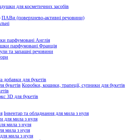
ддушки для косметичних засобів
ПАВи (поверхнево-активні речовини)
льні
ки парфумовані Англія
ушки парфумовані Франція
ули та запашні речовини
тори
та добавки для букетів
Коробки, кошики, трапеції, супники для букетів
етів
с 3D для букетів
Інвентар та обладнання для мила з нуля
ти для мила з нуля
для мила з нуля
я мила з нуля
 для мила з нуля