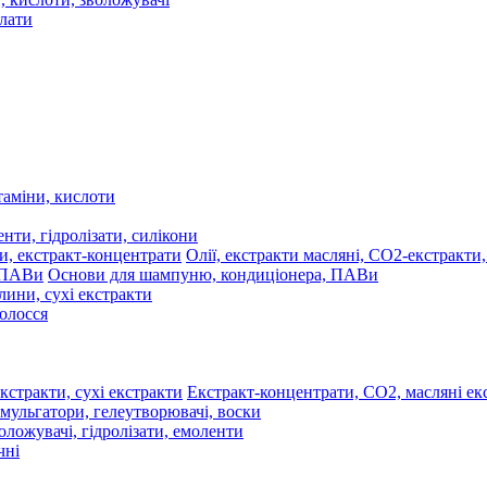
олати
таміни, кислоти
нти, гідролізати, силікони
Олії, екстракти масляні, СО2-екстракти
Основи для шампуню, кондиціонера, ПАВи
лини, сухі екстракти
волосся
Екстракт-концентрати, СО2, масляні екс
мульгатори, гелеутворювачі, воски
оложувачі, гідролізати, емоленти
чні