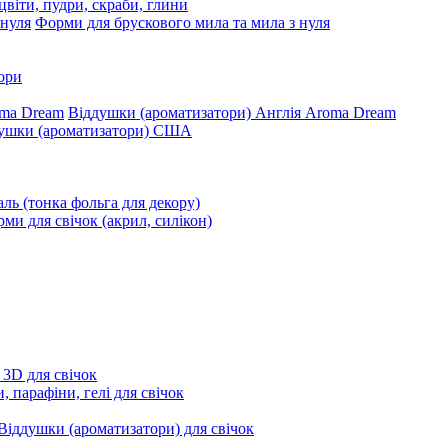
цвіти, пудри, скраби, глини
Форми для брускового мила та мила з нуля
ори
Віддушки (ароматизатори) Англія Aroma Dream
ушки (ароматизатори) США
ль (тонка фольга для декору)
ми для свічок (акрил, силікон)
 3D для свічок
, парафіни, гелі для свічок
Віддушки (ароматизатори) для свічок