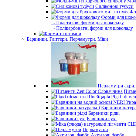
Молд
Силіконові тубуси
Фо
Форми для шоко
- Пластикові форми для шоколаду
- Полікарбонатні форми для шоколаду
Барвники, Гліттери, Перламутри, Міки
Перламутри акрил
Пігме
Рідкі пігме
Барвники натура
Барвники рідкі
Барвники сухі
Перламутри
Акрилові фарби