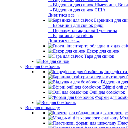
- Віддушки для свічок Німеччина, Вели
- Віддушки для свічок США
Дивитися все →
Барвники для сві
- Барвники для свічок рідкі
- Перламутри акрилові Туреччина
- Барвники для свічок
Дивитися все →
Декор для свічок
Тара для свічок
Все для бомбочок
Інгредієнти
Віддушки для
Ефірні олії 
Олії для бомбочок
Форми для бомб
Все для шоколаду
Молд
Плас