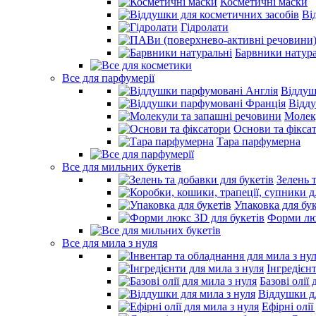
Косметичні маски
Ві
Гідролати
Барвники натура
Все для парфумерії
Віддуш
Відд
Молек
Основи та фікса
Тара парфумерна
Все для мильних букетів
Зелень 
Упаковка для бук
Форми люк
Все для мила з нуля
Інгредієн
Базові олії 
Віддушки дл
Ефірні олії