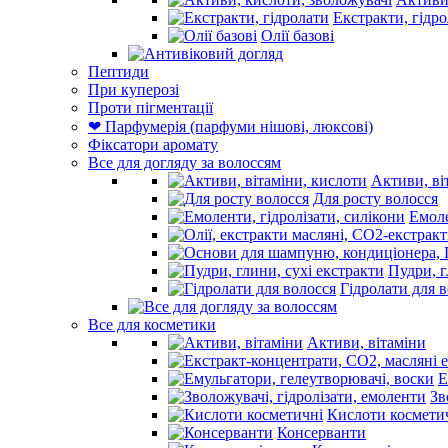
Екстракти, гідр
Олії базові
Пептиди
При куперозі
Проти пігментації
❤ Парфумерія (парфуми нішові, люксові)
Фіксатори аромату
Все для догляду за волоссям
Активи, ві
Для росту волосся
Емоле
Пудри, г
Гідролати для 
Все для косметики
Активи, вітаміни
Е
Зв
Кислоти космети
Консерванти