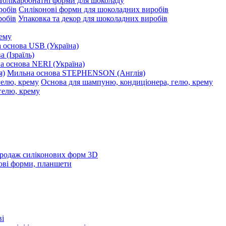
Полікарбонатні форми для шоколаду
Силіконові форми для шоколадних виробів
Упаковка та декор для шоколадних виробів
рему
 основа USB (Україна)
 (Ізраїль)
 основа NERI (Україна)
Мильна основа STEPHENSON (Англія)
Основа для шампуню, кондиціонера, гелю, крему
родаж силіконових форм 3D
ові форми, планшети
ві