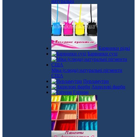
натуральні
Барвники рідкі
Барвники сухі
Міка (слюда) натуральні пігменти
США
Перламутри
Акрилові фарби
Глітери