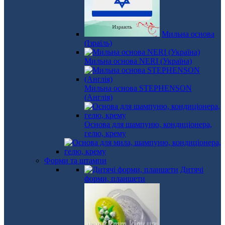
Мильна основа
(Ізраїль)
Мильна основа NERI (Україна)
Мильна основа STEPHENSON
(Англія)
Основа для шампуню, кондиціонера,
гелю, крему
Форми та штампи
Дитячі
форми, планшети