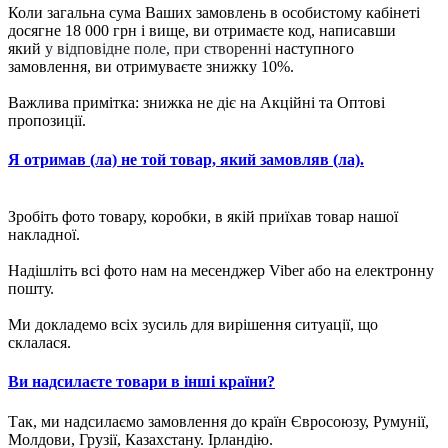
Коли загальна сума Ваших замовлень в особистому кабінеті
досягне 18 000 грн і вище, ви отримаєте код, написавши
який
у відповідне поле, при створенні
наступного
замовлення, ви отримуваєте знижку 10%.
Важлива примітка: знижка не діє на Акційні та Оптові
пропозиції.
Я отримав (ла) не той товар, який замовляв (ла).
Зробіть фото товару, коробки, в якій приїхав товар нашої
накладної.
Надішліть всі фото нам на месенджер Viber або на електронну
пошту.
Ми докладемо всіх зусиль для вирішення ситуації, що
склалася.
Ви надсилаєте товари в інші країни?
Так, ми надсилаємо замовлення до країн Євросоюзу, Румунії,
Молдови, Грузії, Казахстану. Ірландію.