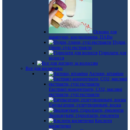
Основи для
шампуню, кондиціонера, ПАВи
Пудри,
глини, сухі екстракти
Гідролати для
волосся
Все для косметики
Активи, вітаміни
Екстракт-концентрати, СО2, масляні
екстракти, сухі екстракти
Емульгатори, гелеутворювачі, воски
Зволожувачі, гідролізати, емоленти
Кислоти
косметичні