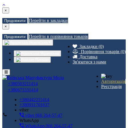
×
Перейти в закладки
Продовжити
×
Перейти в порівняння товарів
Продовжити
Українська
Закладки (0)
Порівняння товарів (0)
Українська
Доставка
Russian
Зв'язатися з нами
Авторизація
+380503211414
Реєстрація
+380673331414
+380442211414
+380931701637
viber
viber 066 264-57-47
WhatsApp
WhatsApp 066 264-57-47