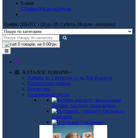
E-mail
zakaz@k-m-m.kyiv.ua
Графік: ПН-ПТ з 10 до 18; Субота, Неділя - вихідний
0
товарів, на 0.00грн
КАТАЛОГ ТОВАРІВ
Добірка до 1 Вересня та до Дня Вчителя
Патріотична добірка
Розпродаж
Антивіковий догляд
Активи, кислоти, зволожувачі
Екстракти,
гідролати
Олії базові