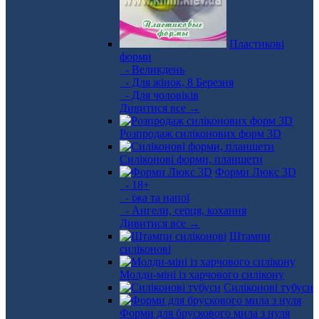
Пластикові
форми
- Великдень
- Для жінок, 8 Березня
- Для чоловіків
Дивитися все →
Розпродаж силіконових форм 3D
Силіконові форми, планшети
Форми Люкс 3D
- 18+
- їжа та напої
- Ангели, серця, кохання
Дивитися все →
Штампи
силіконові
Молди-міні із харчового силікону
Силіконові тубуси
Форми для брускового мила з нуля