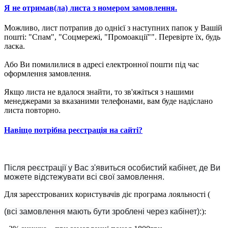
Я не отримав(ла) листа з номером замовлення.
Можливо, лист потрапив до однієї з наступних папок у Вашій
пошті: "Спам", "Соцмережі, "Промоакції"". Перевірте їх, будь
ласка.
Або Ви помилилися в адресі електронної пошти під час
оформлення замовлення.
Якщо листа не вдалося знайти, то зв'яжіться з нашими
менеджерами за вказаними телефонами, вам буде надіслано
листа повторно.
Навіщо потрібна реєстрація на сайті?
Після реєстрації у Вас з'явиться особистий кабінет, де Ви
можете відстежувати всі свої замовлення.
Для зареєстрованих користувачів діє програма лояльності (
(всі замовлення мають бути зроблені через кабінет):
):