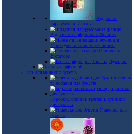
Віддушки
парфумовані Англія
Віддушки парфумовані Франція
Молекули та запашні речовини
Основи та
фіксатори
Тара парфумерна
Все для мильних букетів
Зелень
та добавки для букетів
Коробки, кошики, трапеції, супники
для букетів
Упаковка для
букетів