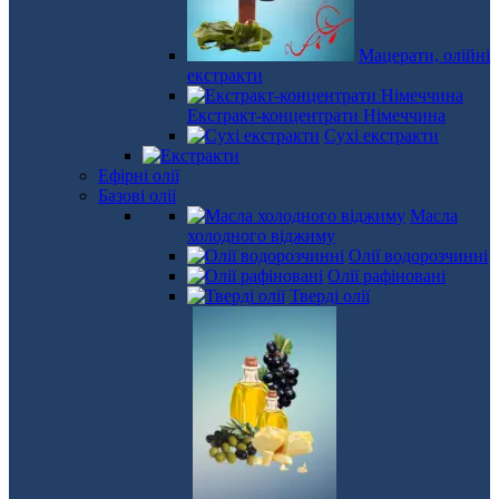
Мацерати, олійні
екстракти
Екстракт-концентрати Німеччина
Сухі екстракти
Ефірні олії
Базові олії
Масла
холодного віджиму
Олії водорозчинні
Олії рафіновані
Тверді олії