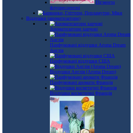
Пігменти
флуоресцентні
Віддушки (ароматизатори)
Ароматизатори харчові
Парфумовані віддушки Aroma Dream
Англія
Парфумовані віддушки США
Віддушки Англія (Aroma Dream)
Парфумовані аромати Франція
Віддушки косметичні Франція