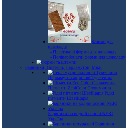
Форми для
шоколаду
- Пластикові форми для шоколаду
- Полікарбонатні форми для шоколаду
Барвники, Гліттери, Перламутри, Міки
Перламутри акрилові Туреччина
Пігменти ZeniColor Словаччина
Рідкі
пігменти Швейцарія
Барвники на водній основі NERI
Україна
Барвники