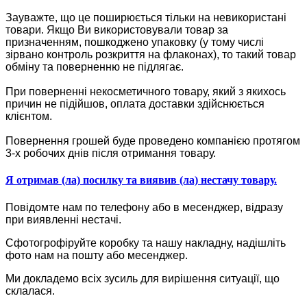
Зауважте, що це поширюється тільки на невикористані
товари. Якщо Ви використовували товар за
призначенням, пошкоджено упаковку (у тому числі
зірвано контроль розкриття на флаконах), то такий товар
обміну та поверненню не підлягає.
При поверненні некосметичного товару, який з якихось
причин не підійшов, оплата доставки здійснюється
клієнтом.
Повернення грошей буде проведено компанією протягом
3-х робочих днів після отримання товару.
Я отримав (ла) посилку та виявив (ла) нестачу товару.
Повідомте нам по телефону або в месенджер, відразу
при виявленні нестачі.
Сфотогрофіруйте коробку та нашу накладну, надішліть
фото нам на пошту або месенджер.
Ми докладемо всіх зусиль для вирішення ситуації, що
склалася.