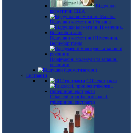
Віддушки
косметичні США
Віддушки косметичні Україна
Віддушки косметичні Німеччина,
Великобританія
Парфумерні молекули та запашні
речовини
Екстракти
СО2 екстракти
Гліколеві, пропіленгліколеві,
гліцеринові екстракти