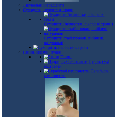
Лікувальні інгредієнти
Сухоцвіти, пелюстки, трави
Сухоцвіти (пелюстки, лікарські трави)
Сухоцвіти стабілізовані, вибілені,
натуральні
Глини, скраби, пудри
Глини
Пудри, сухі
екстракти
Скрабуючі
компоненти