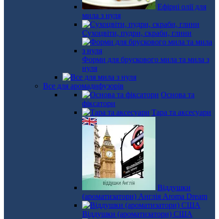
Ефірні олії для
мила з нуля
Сухоцвіти, пудри, скраби, глини
Форми для брускового мила та мила з
нуля
Все для аромадифузорів
Основа та
фіксатори
Тара та аксесуари
Віддушки
(ароматизатори) Англія Aroma Dream
Віддушки (ароматизатори) США