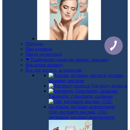
Пептиди
При куперозі
Проти пігментації
❤ Парфумерія (парфуми нішові, люксові)
Фіксатори аромату
Все для догляду за волоссям
Активи,
вітаміни, кислоти
Для росту волосся
Емоленти, гідролізати, силікони
Олії, екстракти масляні, СО2-
екстракти, екстракт-концентрати