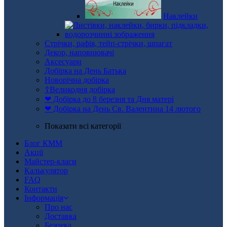
Наклейки
Стрічки, рафія, тейп-стрічки, шпагат
Декор, наповнювачі
Аксесуари
Добірка на День Батька
Новорічна добірка
☦Великодня добірка
❤ Добірка до 8 березня та Дня матері
❤ Добірка на День Св. Валентина 14 лютого
Показати всі категорії
Блог КММ
Акції
Майстер-класи
Калькулятор
FAQ
Контакти
Інформація
Про нас
Доставка
Безпека