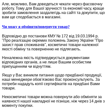
Але, можливо, Вам доведеться чекати через фасовочну
роботу. Тому для Вашої зручності та економії часу, краще
зробити замовлення заздалегідь на сайті та докупити, що
вам ще сподобається в магазині.
Чи можу я обміняти/повернути товар?
Відповідно до постанови КМУ № 172 від 19.03.1994 р.
"Про реалізацію окремих положень Закону України "Про
захист прав споживачів", косметичні товари належної
якості обміну та поверненню не підлягають.
Неналежна якість підтверджується документами
відповідних органів, а не лише Вашим особистим
припущенням чи відчуттям.
Якщо у Вас виникли питання щодо придбаної продукції,
наші менеджери обов'язково Вас проконсультують. За
потреби нададуть копії сертифікатів на придбані Вами
товари.
Некосметичні товари можна повернути або обміняти за
наявності нашої накладної не пізніше, ніж через 14 днів з
моменту покупки.