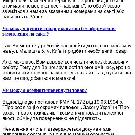
Якщо після закінчення терміну в 1-3 робочих дні Ви не
отримали номер експрес - накладної, то обов'язково
зв'яжіться з нами за вказаними номерами на сайті або
напишіть на Viber.
Чи можу я купити товар у магазині без оформлення
замовлення на сайті?
Так, Ви можете у робочий час прийти до нашого магазину
на вул. Малишка 5, м. Київ і придбати необхідний товар.
Але, можливо, Вам доведеться чекати через фасовочну
роботу. Тому для Вашої зручності та економії часу, краще
зробити замовлення заздалегідь на сайті та докупити, що
вам ще сподобається в магазині.
Чи можу я обміняти/повернути товар?
Відповідно до постанови КМУ № 172 від 19.03.1994 р.
"Про реалізацію окремих положень Закону України "Про
захист прав споживачів", косметичні товари належної
якості обміну та поверненню не підлягають.
Неналежна якість підтверджується документами
відповідних органів, а не лише Вашим особистим