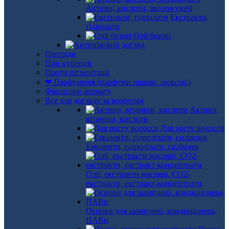
Активи, кислоти, зволожувачі
Екстракти,
гідролати
Олії базові
Пептиди
При куперозі
Проти пігментації
❤ Парфумерія (парфуми нішові, люксові)
Фіксатори аромату
Все для догляду за волоссям
Активи,
вітаміни, кислоти
Для росту волосся
Емоленти, гідролізати, силікони
Олії, екстракти масляні, СО2-
екстракти, екстракт-концентрати
Основи для шампуню, кондиціонера,
ПАВи