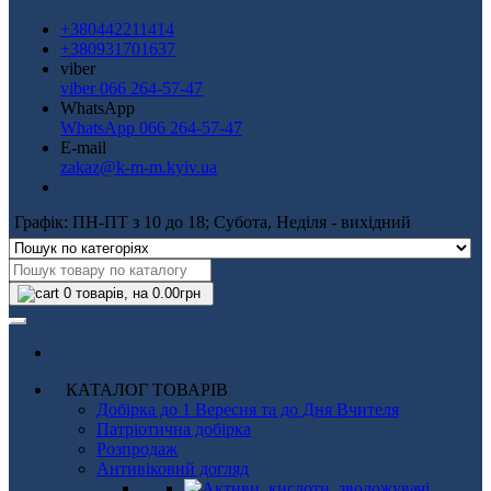
+380442211414
+380931701637
viber
viber 066 264-57-47
WhatsApp
WhatsApp 066 264-57-47
E-mail
zakaz@k-m-m.kyiv.ua
Графік: ПН-ПТ з 10 до 18; Субота, Неділя - вихідний
0
товарів, на 0.00грн
КАТАЛОГ ТОВАРІВ
Добірка до 1 Вересня та до Дня Вчителя
Патріотична добірка
Розпродаж
Антивіковий догляд