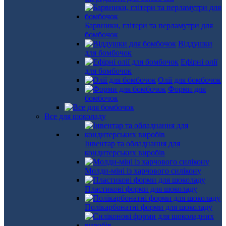
Барвники, глітери та перламутри для
бомбочок
Віддушки
для бомбочок
Ефірні олії
для бомбочок
Олії для бомбочок
Форми для
бомбочок
Все для шоколаду
Інвентар та обладнання для
кондитерських виробів
Молди-міні із харчового силікону
Пластикові форми для шоколаду
Полікарбонатні форми для шоколаду