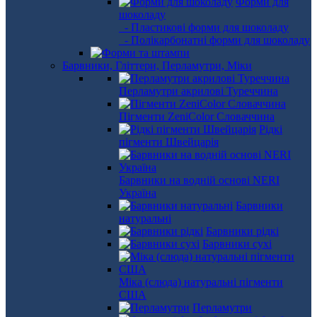
Форми для
шоколаду
- Пластикові форми для шоколаду
- Полікарбонатні форми для шоколаду
Барвники, Гліттери, Перламутри, Міки
Перламутри акрилові Туреччина
Пігменти ZeniColor Словаччина
Рідкі
пігменти Швейцарія
Барвники на водній основі NERI
Україна
Барвники
натуральні
Барвники рідкі
Барвники сухі
Міка (слюда) натуральні пігменти
США
Перламутри