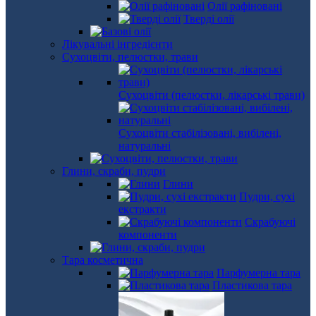
Олії рафіновані
Тверді олії
Лікувальні інгредієнти
Сухоцвіти, пелюстки, трави
Сухоцвіти (пелюстки, лікарські трави)
Сухоцвіти стабілізовані, вибілені,
натуральні
Глини, скраби, пудри
Глини
Пудри, сухі
екстракти
Скрабуючі
компоненти
Тара косметична
Парфумерна тара
Пластикова тара