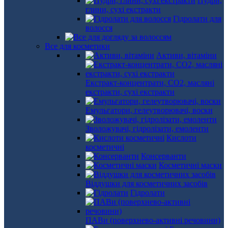
Пудри,
глини, сухі екстракти
Гідролати для
волосся
Все для косметики
Активи, вітаміни
Екстракт-концентрати, СО2, масляні
екстракти, сухі екстракти
Емульгатори, гелеутворювачі, воски
Зволожувачі, гідролізати, емоленти
Кислоти
косметичні
Консерванти
Косметичні маски
Віддушки для косметичних засобів
Гідролати
ПАВи (поверхнево-активні речовини)