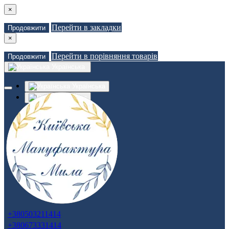
×
Перейти в закладки
Продовжити
×
Перейти в порівняння товарів
Продовжити
Українська
Українська
Russian
Закладки (0)
Порівняння товарів (0)
Доставка
Зв'язатися з нами
Авторизація
Реєстрація
+380503211414
+380673331414