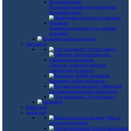
Віддушки косметичні Німеччина,
Великобританія
Парфумерні молекули та запашні
речовини
Екстракти
СО2 екстракти
Гліколеві, пропіленгліколеві,
гліцеринові екстракти
Мацерати, олійні екстракти
Екстракт-концентрати Німеччина
Сухі екстракти
Ефірні олії
Базові олії
Масла
холодного віджиму
Олії водорозчинні