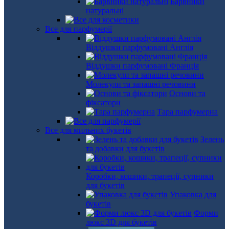
Барвники
натуральні
Все для парфумерії
Віддушки парфумовані Англія
Віддушки парфумовані Франція
Молекули та запашні речовини
Основи та
фіксатори
Тара парфумерна
Все для мильних букетів
Зелень
та добавки для букетів
Коробки, кошики, трапеції, супники
для букетів
Упаковка для
букетів
Форми
люкс 3D для букетів