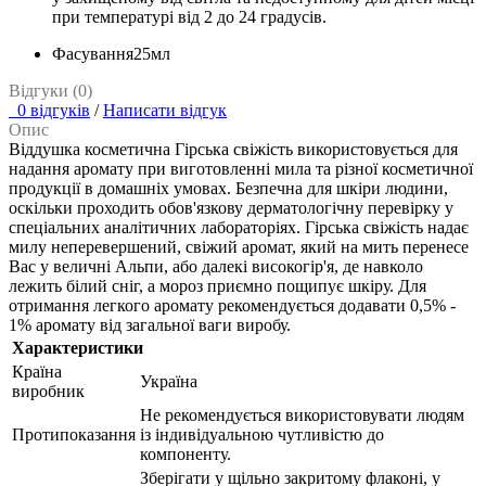
при температурі від 2 до 24 градусів.
Фасування
25мл
Відгуки (0)
0 відгуків
/
Написати відгук
Опис
Віддушка косметична Гірська свіжість використовується для
надання аромату при виготовленні мила та різної косметичної
продукції в домашніх умовах. Безпечна для шкіри людини,
оскільки проходить обов'язкову дерматологічну перевірку у
спеціальних аналітичних лабораторіях. Гірська свіжість надає
милу неперевершений, свіжий аромат, який на мить перенесе
Вас у величні Альпи, або далекі високогір'я, де навколо
лежить білий сніг, а мороз приємно пощипує шкіру. Для
отримання легкого аромату рекомендується додавати 0,5% -
1% аромату від загальної ваги виробу.
Характеристики
Країна
Україна
виробник
Не рекомендується використовувати людям
Протипоказання
із індивідуальною чутливістю до
компоненту.
Зберігати у щільно закритому флаконі, у