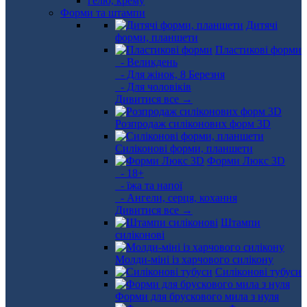
Форми та штампи
Дитячі
форми, планшети
Пластикові форми
- Великдень
- Для жінок, 8 Березня
- Для чоловіків
Дивитися все →
Розпродаж силіконових форм 3D
Силіконові форми, планшети
Форми Люкс 3D
- 18+
- їжа та напої
- Ангели, серця, кохання
Дивитися все →
Штампи
силіконові
Молди-міні із харчового силікону
Силіконові тубуси
Форми для брускового мила з нуля