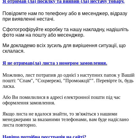
Я отримав (ла) посилку та виявив (ла) нестачу товару.
Повідомте нам по телефону або в месенджер, відразу
при виявленні нестачі.
Сфотогрофіруйте коробку та нашу накладну, надішліть
фото нам на пошту або месенджер.
Ми докладемо всіх зусиль для вирішення ситуації, що
склалася.
Я не отримав(ла) листа з номером замовлення.
Можливо, лист потрапив до однієї з наступних папок у Вашій
пошті: "Спам", "Соцмережі, "Промоакції"". Перевірте їх, будь
ласка.
Або Ви помилилися в адресі електронної пошти під час
оформлення замовлення.
Якщо листа не вдалося знайти, то зв'яжіться з нашими
менеджерами за вказаними телефонами, вам буде надіслано
листа повторно.
Навіщо потрібна реєстрація на сайті?