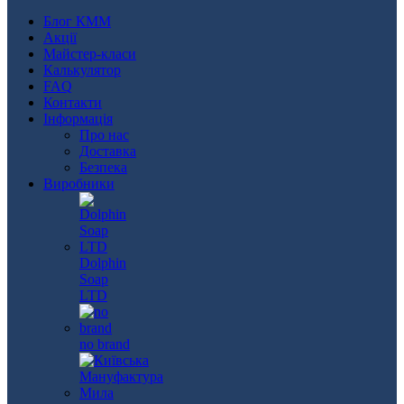
Блог КММ
Акції
Майстер-класи
Калькулятор
FAQ
Контакти
Інформація
Про нас
Доставка
Безпека
Виробники
Dolphin
Soap
LTD
no brand