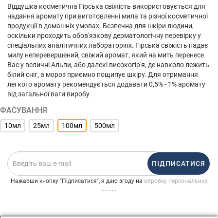
Віддушка косметична Гірська свіжість використовується для
надання аромату при виготовленні мила та різної косметичної
продукції в домашніх умовах. Безпечна для шкіри людини,
оскільки проходить обов'язкову дерматологічну перевірку у
спеціальних аналітичних лабораторіях. Гірська свіжість надає
милу неперевершений, свіжий аромат, який на мить перенесе
Вас у величні Альпи, або далекі високогір'я, де навколо лежить
білий сніг, а мороз приємно пощипує шкіру. Для отримання
легкого аромату рекомендується додавати 0,5% - 1% аромату
від загальної ваги виробу.
ФАСУВАННЯ
10мл
25мл
100мл
500мл
ПІДПИСАТИСЯ
Нажавши кнопку "Підписатися", я даю згоду на
обробку персональних
.
даних