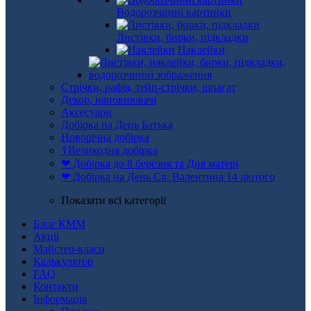
Водорозчинні картинки
Листівки, бирки, підкладки
Наклейки
Стрічки, рафія, тейп-стрічки, шпагат
Декор, наповнювачі
Аксесуари
Добірка на День Батька
Новорічна добірка
☦Великодня добірка
❤ Добірка до 8 березня та Дня матері
❤ Добірка на День Св. Валентина 14 лютого
Показати всі категорії
Блог КММ
Акції
Майстер-класи
Калькулятор
FAQ
Контакти
Інформація