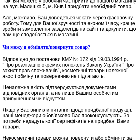
Так, Ви можете у робочий час прийти до нашого магазину
на вул. Малишка 5, м. Київ і придбати необхідний товар.
Але, можливо, Вам доведеться чекати через фасовочну
роботу. Тому для Вашої зручності та економії часу, краще
зробити замовлення заздалегідь на сайті та докупити, що
вам ще сподобається в магазині.
Чи можу я обміняти/повернути товар?
Відповідно до постанови КМУ № 172 від 19.03.1994 р.
"Про реалізацію окремих положень Закону України "Про
захист прав споживачів", косметичні товари належної
якості обміну та поверненню не підлягають.
Неналежна якість підтверджується документами
відповідних органів, а не лише Вашим особистим
припущенням чи відчуттям.
Якщо у Вас виникли питання щодо придбаної продукції,
наші менеджери обов'язково Вас проконсультують. За
потреби нададуть копії сертифікатів на придбані Вами
товари.
Некосметичні товари можна повернути або обміняти за