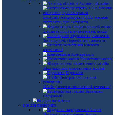
Активи, вітаміни
Екстракт-концентрати, СО2, масляні
екстракти, сухі екстракти
Емульгатори, гелеутворювачі, воски
Зволожувачі, гідролізати, емоленти
Кислоти
косметичні
Консерванти
Косметичні маски
Віддушки для косметичних засобів
Гідролати
ПАВи (поверхнево-активні речовини)
Барвники
натуральні
Все для парфумерії
Віддушки парфумовані Англія