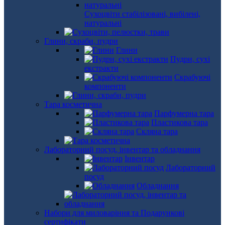
Сухоцвіти стабілізовані, вибілені,
натуральні
Глини, скраби, пудри
Глини
Пудри, сухі
екстракти
Скрабуючі
компоненти
Тара косметична
Парфумерна тара
Пластикова тара
Скляна тара
Лабораторний посуд, інвентар та обладнання
Інвентар
Лабораторний
посуд
Обладнання
Набори для миловаріння та Подарункові
сертифікати