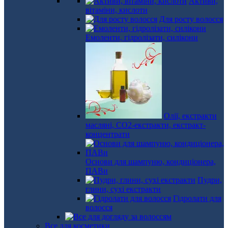
Активи,
вітаміни, кислоти
Для росту волосся
Емоленти, гідролізати, силікони
Олії, екстракти
масляні, СО2-екстракти, екстракт-
концентрати
Основи для шампуню, кондиціонера,
ПАВи
Пудри,
глини, сухі екстракти
Гідролати для
волосся
Все для косметики