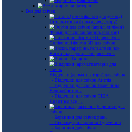
Ефірні олії
Все для свічок
Поталь (тонка фольга для декору)
Форми для свічок (акрил, силікон)
Силіконові форми 3D для свічок
Воски, парафіни, гелі для свічок
Вощина
Віддушки (ароматизатори) для свічок
- Віддушки для свічок Англія
- Віддушки для свічок Німеччина,
Великобританія
- Віддушки для свічок США
Дивитися все →
Барвники для
свічок
- Барвники для свічок рідкі
- Перламутри акрилові Туреччина
- Барвники для свічок