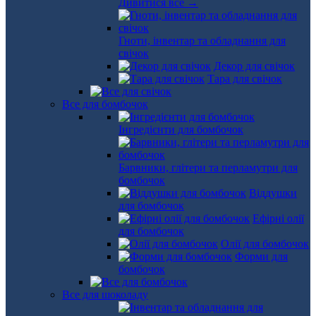
Дивитися все →
Гноти, інвентар та обладнання для
свічок
Декор для свічок
Тара для свічок
Все для бомбочок
Інгредієнти для бомбочок
Барвники, глітери та перламутри для
бомбочок
Віддушки
для бомбочок
Ефірні олії
для бомбочок
Олії для бомбочок
Форми для
бомбочок
Все для шоколаду