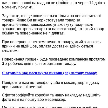
наявності нашої накладної не пізніше, ніж через 14 днів з
моменту покупки.
Зауважте, що це поширюється тільки на невикористані
товари. Якщо Ви використовували товар за
призначенням, пошкоджено упаковку (у тому числі
зірвано контроль розкриття на флаконах), то такий товар
обміну та поверненню не підлягає.
При поверненні некосметичного товару, який з якихось
причин не підійшов, оплата доставки здійснюється
клієнтом.
Повернення грошей буде проведено компанією протягом
3-х робочих днів після отримання товару.
Я отримав (ла) посилку та виявив (ла) нестачу товару.
Повідомте нам по телефону або в месенджер, відразу
при виявленні нестачі.
Сфотогрофіруйте коробку та нашу накладну, надішліть
фото нам на пошту або месенджер.
Ми докладемо всіх зусиль для вирішення ситуації, що