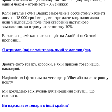
одним чеком – отримаєте - 3% знижку.
Коли загальна сума Ваших замовлень в особистому кабінеті
досягне 18 000 грн і вище, ви отримаєте код, написавши
який
у відповідне поле, при створенні
наступного
замовлення, ви отримуваєте знижку 10%.
Важлива примітка: знижка не діє на Акційні та Оптові
пропозиції.
Я отримав (ла) не той товар, який замовляв (ла).
Зробіть фото товару, коробки, в якій приїхав товар нашої
накладної.
Надішліть всі фото нам на месенджер Viber або на електронну
пошту.
Ми докладемо всіх зусиль для вирішення ситуації, що
склалася.
Ви надсилаєте товари в інші країни?