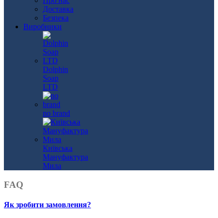
Про нас
Доставка
Безпека
Виробники
Dolphin
Soap
LTD
no brand
Київська
Мануфактура
Мила
FAQ
Як зробити замовлення?