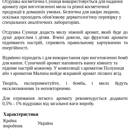
Отдушка косметична Суниця використовується для надання
аромату при виготовленні мила та різної косметичної
продукції в домашніх умовах. Безпечна для шкіри людини,
оскільки проходить обов'язкову дерматологічну перевірку у
спеціальних аналітичних лабораторіях.
Отдушка Суниця додасть милу ніжний аромат, який буде до
душі дорослим і дітям. Вчені довели, що фруктові аромати
піднімають настрій, сприяють правильному харчуванню та
енергійності.
Відмінно підходить і для використання при виготовленні бомб
для ванни. Суничний аромат наповнить ванну кімнату та
підніме настрій кожному. У композиції з ароматом Полуниця
або з ароматом Малина вийде яскравий аромат лісових ягід.
Творіть, експериментуйте, і бомба, і мило будуть
ексклюзивними та неповторними.
Для отримання легкого аромату рекомендується додавати
0,5% - 1% віддушки від загальної ваги виробу.
Характеристики
Країна
Україна
виробник