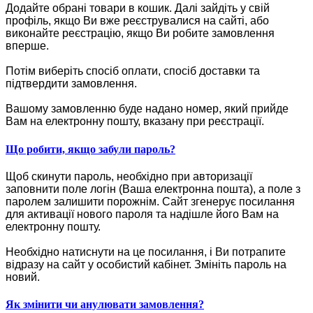
Додайте обрані товари в кошик.
Далі зайдіть у свій
профіль, якщо Ви вже реєструвалися на сайті, або
виконайте реєстрацію, якщо Ви робите замовлення
вперше.
Потім виберіть спосіб оплати, спосіб доставки та
підтвердити замовлення.
Вашому замовленню буде надано номер, який прийде
Вам на електронну пошту, вказану при реєстрації.
Що робити, якщо забули пароль?
Щоб скинути пароль, необхідно при авторизації
заповнити поле логін (Ваша електронна пошта), а поле з
паролем залишити порожнім. Сайт згенерує посилання
для активації нового пароля та надішле його Вам на
електронну пошту.
Необхідно натиснути на це посилання, і Ви потрапите
відразу на сайт у особистий кабінет. Змініть пароль на
новий.
Як змінити чи анулювати замовлення?