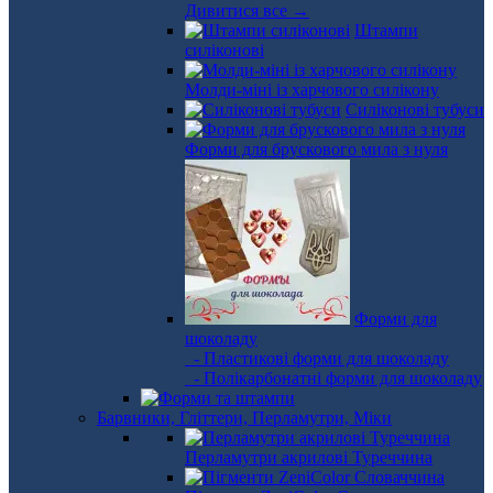
Дивитися все →
Штампи
силіконові
Молди-міні із харчового силікону
Силіконові тубуси
Форми для брускового мила з нуля
Форми для
шоколаду
- Пластикові форми для шоколаду
- Полікарбонатні форми для шоколаду
Барвники, Гліттери, Перламутри, Міки
Перламутри акрилові Туреччина