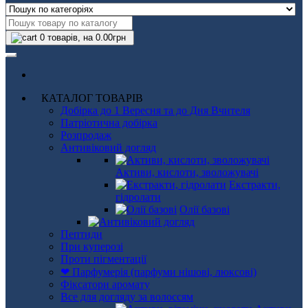
0
товарів, на 0.00грн
КАТАЛОГ ТОВАРІВ
Добірка до 1 Вересня та до Дня Вчителя
Патріотична добірка
Розпродаж
Антивіковий догляд
Активи, кислоти, зволожувачі
Екстракти,
гідролати
Олії базові
Пептиди
При куперозі
Проти пігментації
❤ Парфумерія (парфуми нішові, люксові)
Фіксатори аромату
Все для догляду за волоссям