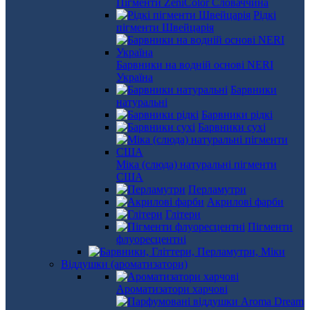
Пігменти ZeniColor Словаччина
Рідкі
пігменти Швейцарія
Барвники на водній основі NERI
Україна
Барвники
натуральні
Барвники рідкі
Барвники сухі
Міка (слюда) натуральні пігменти
США
Перламутри
Акрилові фарби
Глітери
Пігменти
флуоресцентні
Віддушки (ароматизатори)
Ароматизатори харчові