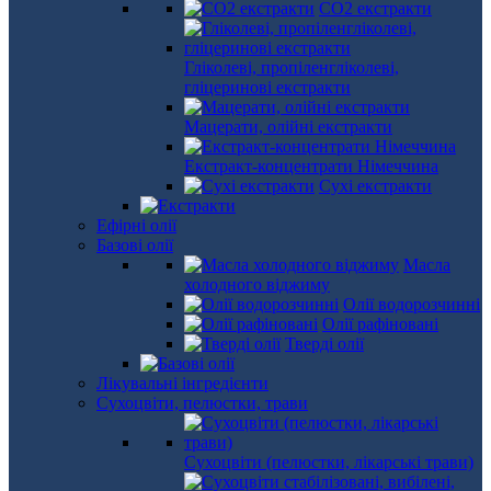
СО2 екстракти
Гліколеві, пропіленгліколеві,
гліцеринові екстракти
Мацерати, олійні екстракти
Екстракт-концентрати Німеччина
Сухі екстракти
Ефірні олії
Базові олії
Масла
холодного віджиму
Олії водорозчинні
Олії рафіновані
Тверді олії
Лікувальні інгредієнти
Сухоцвіти, пелюстки, трави
Сухоцвіти (пелюстки, лікарські трави)