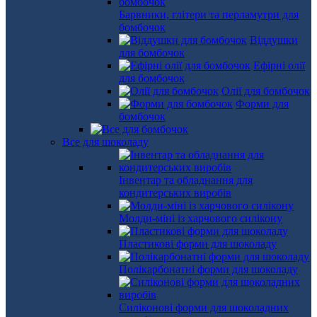
Барвники, глітери та перламутри для
бомбочок
Віддушки
для бомбочок
Ефірні олії
для бомбочок
Олії для бомбочок
Форми для
бомбочок
Все для шоколаду
Інвентар та обладнання для
кондитерських виробів
Молди-міні із харчового силікону
Пластикові форми для шоколаду
Полікарбонатні форми для шоколаду
Силіконові форми для шоколадних