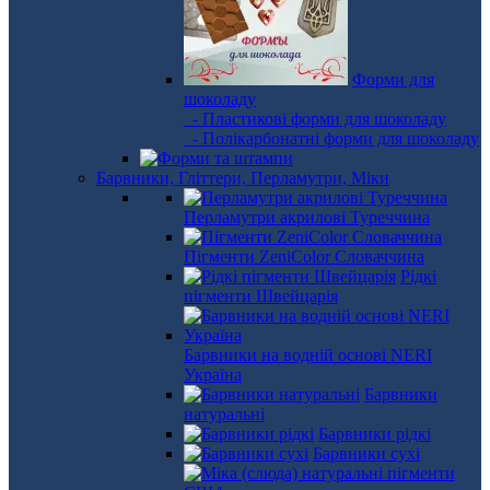
Форми для
шоколаду
- Пластикові форми для шоколаду
- Полікарбонатні форми для шоколаду
Барвники, Гліттери, Перламутри, Міки
Перламутри акрилові Туреччина
Пігменти ZeniColor Словаччина
Рідкі
пігменти Швейцарія
Барвники на водній основі NERI
Україна
Барвники
натуральні
Барвники рідкі
Барвники сухі