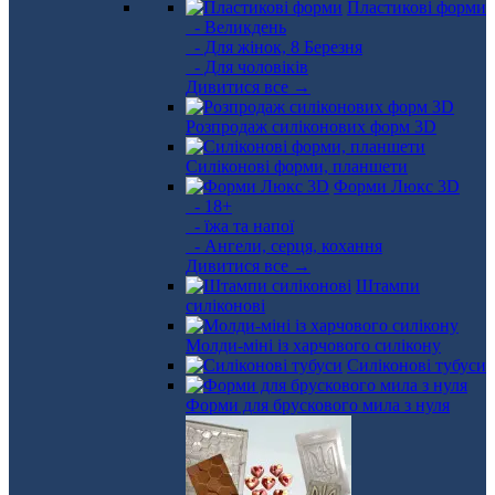
Пластикові форми
- Великдень
- Для жінок, 8 Березня
- Для чоловіків
Дивитися все →
Розпродаж силіконових форм 3D
Силіконові форми, планшети
Форми Люкс 3D
- 18+
- їжа та напої
- Ангели, серця, кохання
Дивитися все →
Штампи
силіконові
Молди-міні із харчового силікону
Силіконові тубуси
Форми для брускового мила з нуля