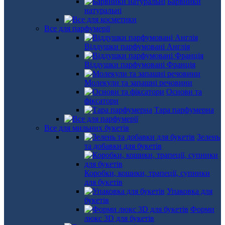
Барвники
натуральні
Все для парфумерії
Віддушки парфумовані Англія
Віддушки парфумовані Франція
Молекули та запашні речовини
Основи та
фіксатори
Тара парфумерна
Все для мильних букетів
Зелень
та добавки для букетів
Коробки, кошики, трапеції, супники
для букетів
Упаковка для
букетів
Форми
люкс 3D для букетів