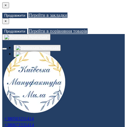
×
Перейти в закладки
Продовжити
×
Перейти в порівняння товарів
Продовжити
Українська
Українська
Russian
Закладки (0)
Порівняння товарів (0)
Доставка
Зв'язатися з нами
Авторизація
Реєстрація
+380503211414
+380673331414