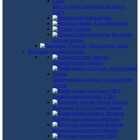
Міка (слюда) натуральні пігменти
США
Перламутри
Акрилові фарби
Глітери
Пігменти
флуоресцентні
Віддушки (ароматизатори)
Ароматизатори харчові
Парфумовані віддушки Aroma Dream
Англія
Парфумовані віддушки США
Віддушки Англія (Aroma Dream)
Парфумовані аромати Франція
Віддушки косметичні Франція