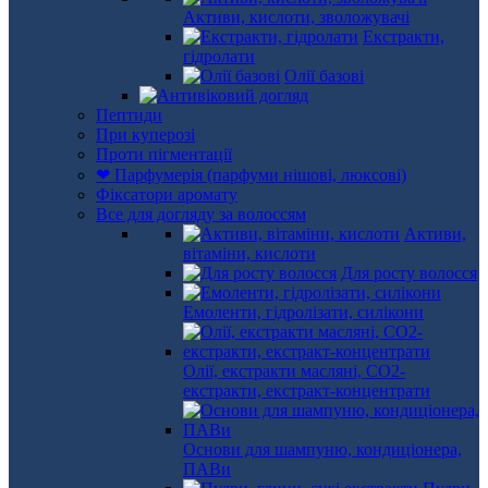
Активи, кислоти, зволожувачі
Екстракти,
гідролати
Олії базові
Пептиди
При куперозі
Проти пігментації
❤ Парфумерія (парфуми нішові, люксові)
Фіксатори аромату
Все для догляду за волоссям
Активи,
вітаміни, кислоти
Для росту волосся
Емоленти, гідролізати, силікони
Олії, екстракти масляні, СО2-
екстракти, екстракт-концентрати
Основи для шампуню, кондиціонера,
ПАВи