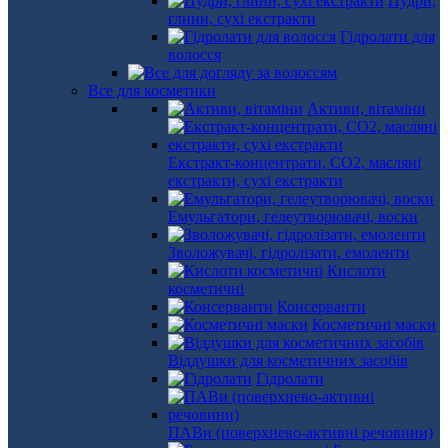
Пудри,
глини, сухі екстракти
Гідролати для
волосся
Все для косметики
Активи, вітаміни
Екстракт-концентрати, СО2, масляні
екстракти, сухі екстракти
Емульгатори, гелеутворювачі, воски
Зволожувачі, гідролізати, емоленти
Кислоти
косметичні
Консерванти
Косметичні маски
Віддушки для косметичних засобів
Гідролати
ПАВи (поверхнево-активні речовини)