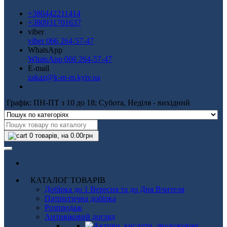
+380442211414
+380931701637
viber
viber 066 264-57-47
WhatsApp
WhatsApp 066 264-57-47
E-mail
zakaz@k-m-m.kyiv.ua
Графік: ПН-ПТ з 10 до 18; Субота, Неділя - вихідний
0
товарів, на 0.00грн
КАТАЛОГ ТОВАРІВ
Добірка до 1 Вересня та до Дня Вчителя
Патріотична добірка
Розпродаж
Антивіковий догляд