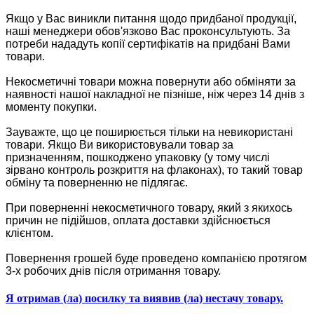
Якщо у Вас виникли питання щодо придбаної продукції,
наші менеджери обов'язково Вас проконсультують. За
потреби нададуть копії сертифікатів на придбані Вами
товари.
Некосметичні товари можна повернути або обміняти за
наявності нашої накладної не пізніше, ніж через 14 днів з
моменту покупки.
Зауважте, що це поширюється тільки на невикористані
товари. Якщо Ви використовували товар за
призначенням, пошкоджено упаковку (у тому числі
зірвано контроль розкриття на флаконах), то такий товар
обміну та поверненню не підлягає.
При поверненні некосметичного товару, який з якихось
причин не підійшов, оплата доставки здійснюється
клієнтом.
Повернення грошей буде проведено компанією протягом
3-х робочих днів після отримання товару.
Я отримав (ла) посилку та виявив (ла) нестачу товару.