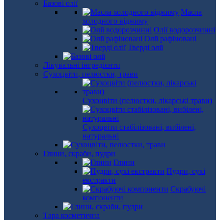
Базові олії
Масла
холодного віджиму
Олії водорозчинні
Олії рафіновані
Тверді олії
Лікувальні інгредієнти
Сухоцвіти, пелюстки, трави
Сухоцвіти (пелюстки, лікарські трави)
Сухоцвіти стабілізовані, вибілені,
натуральні
Глини, скраби, пудри
Глини
Пудри, сухі
екстракти
Скрабуючі
компоненти
Тара косметична