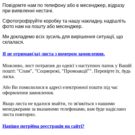
Повідомте нам по телефону або в месенджер, відразу
при виявленні нестачі.
Сфотогрофіруйте коробку та нашу накладну, надішліть
фото нам на пошту або месенджер.
Ми докладемо всіх зусиль для вирішення ситуації, що
склалася.
Я не отримав(ла) листа з номером замовлення.
Можливо, лист потрапив до однієї з наступних папок у Вашій
пошті: "Спам", "Соцмережі, "Промоакції"". Перевірте їх, будь
ласка.
Або Ви помилилися в адресі електронної пошти під час
оформлення замовлення.
Якщо листа не вдалося знайти, то зв'яжіться з нашими
менеджерами за вказаними телефонами, вам буде надіслано
листа повторно.
Навіщо потрібна реєстрація на сайті?