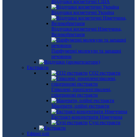
Віддушки косметичні США
Віддушки косметичні Україна
Віддушки косметичні Німеччина,
Великобританія
Парфумерні молекули та запашні
речовини
Екстракти
СО2 екстракти
Гліколеві, пропіленгліколеві,
гліцеринові екстракти
Мацерати, олійні екстракти
Екстракт-концентрати Німеччина
Сухі екстракти
Ефірні олії