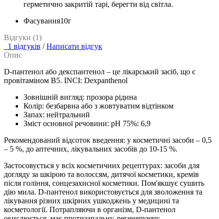
герметично закритій тарі, берегти від світла.
Фасування
10г
Відгуки (1)
1 відгуків
/
Написати відгук
Опис
D-пантенол або декспантенол – це лікарський засіб, що є
провітаміном В5. INCI: Dexpanthenol
Зовнішній вигляд: прозора рідина
Колір: безбарвна або з жовтуватим відтінком
Запах: нейтральний
Зміст основної речовини: pH 75%: 6,9
Рекомендований відсоток введення: у косметичні засоби – 0,5
– 5 %, до аптечних, лікувальних засобів до 10-15 %.
Застосовується у всіх косметичних рецептурах: засоби для
догляду за шкірою та волоссям, дитячої косметики, кремів
після гоління, сонцезахисної косметики. Пом'якшує сушить
дію мила. D-пантенол використовується для зволоження та
лікування різних шкірних ушкоджень у медицині та
косметології. Потрапляючи в організм, D-пантенол
окислюється, має протизапальну, регенеруючу,