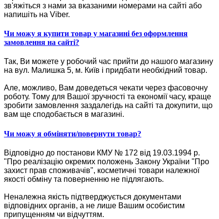
зв'яжіться з нами за вказаними номерами на сайті або
напишіть на Viber.
Чи можу я купити товар у магазині без оформлення
замовлення на сайті?
Так, Ви можете у робочий час прийти до нашого магазину
на вул. Малишка 5, м. Київ і придбати необхідний товар.
Але, можливо, Вам доведеться чекати через фасовочну
роботу. Тому для Вашої зручності та економії часу, краще
зробити замовлення заздалегідь на сайті та докупити, що
вам ще сподобається в магазині.
Чи можу я обміняти/повернути товар?
Відповідно до постанови КМУ № 172 від 19.03.1994 р.
"Про реалізацію окремих положень Закону України "Про
захист прав споживачів", косметичні товари належної
якості обміну та поверненню не підлягають.
Неналежна якість підтверджується документами
відповідних органів, а не лише Вашим особистим
припущенням чи відчуттям.