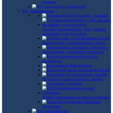
волосся
Все для косметики
Активи, вітаміни
Екстракт-концентрати, СО2, масляні
екстракти, сухі екстракти
Емульгатори, гелеутворювачі, воски
Зволожувачі, гідролізати, емоленти
Кислоти
косметичні
Консерванти
Косметичні маски
Віддушки для косметичних засобів
Гідролати
ПАВи (поверхнево-активні речовини)
Барвники
натуральні