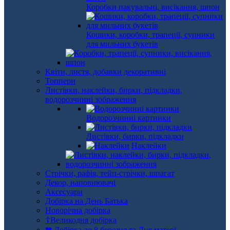
Коробки пакувальні, висікання, шпон
Кошики, коробки, трапеції, супники
для мильних букетів
Квіти, листя, добавки декоративні
Топпери
Листівки, наклейки, бирки, підкладки,
водорозчинні зображення
Водорозчинні картинки
Листівки, бирки, підкладки
Наклейки
Стрічки, рафія, тейп-стрічки, шпагат
Декор, наповнювачі
Аксесуари
Добірка на День Батька
Новорічна добірка
☦Великодня добірка
❤ Добірка до 8 березня та Дня матері