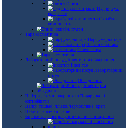
Глини
Пудри, сухі
екстракти
Скрабуючі
компоненти
Тара косметична
Парфумерна тара
Пластикова тара
Скляна тара
Лабораторний посуд, інвентар та обладнання
Інвентар
Лабораторний
посуд
Обладнання
Набори для миловаріння та Подарункові
сертифікати
Папір, тишью, плівка, термоплівка, креп
Пакети, мішечки, саше
Коробки, трапеції, супники, висікання, шпон