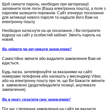
Щоб скинути пароль, необхідно при авторизації
заповнити поле логін (Ваша електронна пошта), а поле з
паролем залишити порожнім. Сайт згенерує посилання
для активації нового пароля та надішле його Вам на
електронну пошту.
Необхідно натиснути на це посилання, і Ви потрапите
відразу на сайт у особистий кабінет. Змініть пароль на
новий.
Як змінити чи анулювати замовлення?
Самостійно змінити або видалити замовлення Вам не
вдасться.
Будь ласка, зателефонуйте за вказаними на сайті
номерами телефонів або напишіть у месенджер Viber,
або на електронну пошту про те, що Ви бажаєте змінити
в замовленні (додати/видалити позиції, анулювати
замовлення).
Як я можу сплатити своє замовлення?
Під час створення замовлення на сайті ви вказуєте