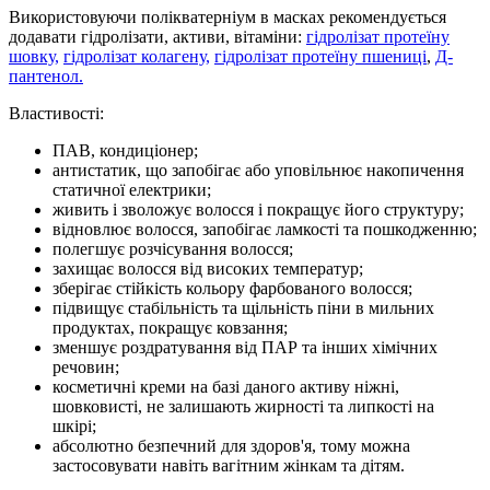
Використовуючи полікватерніум в масках рекомендується
додавати гідролізати, активи, вітаміни:
гідролізат протеїну
шовку,
гідролізат колагену,
гідролізат протеїну пшениці
,
Д-
пантенол.
Властивості:
ПАВ, кондиціонер;
антистатик, що запобігає або уповільнює накопичення
статичної електрики;
живить і зволожує волосся і покращує його структуру;
відновлює волосся, запобігає ламкості та пошкодженню;
полегшує розчісування волосся;
захищає волосся від високих температур;
зберігає стійкість кольору фарбованого волосся;
підвищує стабільність та щільність піни в мильних
продуктах, покращує ковзання;
зменшує роздратування від ПАР та інших хімічних
речовин;
косметичні креми на базі даного активу ніжні,
шовковисті, не залишають жирності та липкості на
шкірі;
абсолютно безпечний для здоров'я, тому можна
застосовувати навіть вагітним жінкам та дітям.