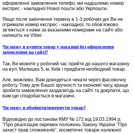
оформленні замовлення телефо, ми надішлемо номер
експрес - накладної Нової пошти або Укрпошти.
Якщо після закінчення терміну в 1-3 робочих дні Ви не
отримали номер експрес - накладної, то обов'язково
зв'яжіться з нами за вказаними номерами на сайті або
напишіть на Viber.
Чи можу я купити товар у магазині без оформлення
замовлення на сайті?
Так, Ви можете у робочий час прийти до нашого магазину
на вул. Малишка 5, м. Київ і придбати необхідний товар.
Але, можливо, Вам доведеться чекати через фасовочну
роботу. Тому для Вашої зручності та економії часу, краще
зробити замовлення заздалегідь на сайті та докупити, що
вам ще сподобається в магазині.
Чи можу я обміняти/повернути товар?
Відповідно до постанови КМУ № 172 від 19.03.1994 р.
"Про реалізацію окремих положень Закону України "Про
захист прав споживачів", косметичні товари належної