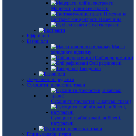
Мацерати, олійні екстракти
Екстракт-концентрати Німеччина
Сухі екстракти
Ефірні олії
Базові олії
Масла
холодного віджиму
Олії водорозчинні
Олії рафіновані
Тверді олії
Лікувальні інгредієнти
Сухоцвіти, пелюстки, трави
Сухоцвіти (пелюстки, лікарські трави)
Сухоцвіти стабілізовані, вибілені,
натуральні
Глини, скраби, пудри