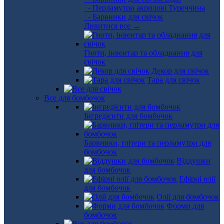
- Перламутри акрилові Туреччина
- Барвники для свічок
Дивитися все →
Гноти, інвентар та обладнання для
свічок
Декор для свічок
Тара для свічок
Все для бомбочок
Інгредієнти для бомбочок
Барвники, глітери та перламутри для
бомбочок
Віддушки
для бомбочок
Ефірні олії
для бомбочок
Олії для бомбочок
Форми для
бомбочок