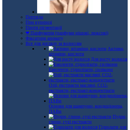
Пептиди
При куперозі
Проти пігментації
❤ Парфумерія (парфуми нішові, люксові)
Фіксатори аромату
Все для догляду за волоссям
Активи,
вітаміни, кислоти
Для росту волосся
Емоленти, гідролізати, силікони
Олії, екстракти масляні, СО2-
екстракти, екстракт-концентрати
Основи для шампуню, кондиціонера,
ПАВи
Пудри,
глини, сухі екстракти
Гідролати для