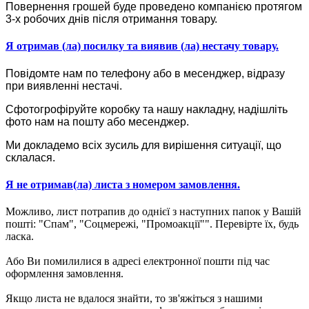
Повернення грошей буде проведено компанією протягом
3-х робочих днів після отримання товару.
Я отримав (ла) посилку та виявив (ла) нестачу товару.
Повідомте нам по телефону або в месенджер, відразу
при виявленні нестачі.
Сфотогрофіруйте коробку та нашу накладну, надішліть
фото нам на пошту або месенджер.
Ми докладемо всіх зусиль для вирішення ситуації, що
склалася.
Я не отримав(ла) листа з номером замовлення.
Можливо, лист потрапив до однієї з наступних папок у Вашій
пошті: "Спам", "Соцмережі, "Промоакції"". Перевірте їх, будь
ласка.
Або Ви помилилися в адресі електронної пошти під час
оформлення замовлення.
Якщо листа не вдалося знайти, то зв'яжіться з нашими