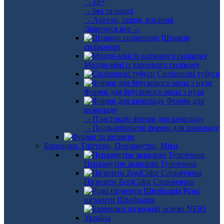
- 18+
- їжа та напої
- Ангели, серця, кохання
Дивитися все →
Штампи
силіконові
Молди-міні із харчового силікону
Силіконові тубуси
Форми для брускового мила з нуля
Форми для
шоколаду
- Пластикові форми для шоколаду
- Полікарбонатні форми для шоколаду
Барвники, Гліттери, Перламутри, Міки
Перламутри акрилові Туреччина
Пігменти ZeniColor Словаччина
Рідкі
пігменти Швейцарія