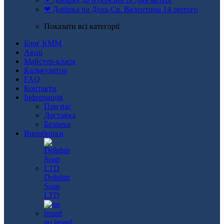
❤ Добірка на День Св. Валентина 14 лютого
Показати всі категорії
Блог КММ
Акції
Майстер-класи
Калькулятор
FAQ
Контакти
Інформація
Про нас
Доставка
Безпека
Виробники
Dolphin
Soap
LTD
no brand