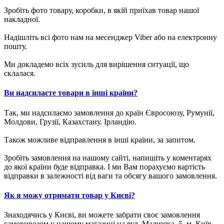
Зробіть фото товару, коробки, в якій приїхав товар нашої
накладної.
Надішліть всі фото нам на месенджер Viber або на електронну
пошту.
Ми докладемо всіх зусиль для вирішення ситуації, що
склалася.
Ви надсилаєте товари в інші країни?
Так, ми надсилаємо замовлення до країн Євросоюзу, Румунії,
Молдови, Грузії, Казахстану. Ірландію.
Також можливе відправлення в інші країни, за запитом.
Зробіть замовлення на нашому сайті, напишіть у коментарях
до якої країни буде відправка. І ми Вам порахуємо вартість
відправки в залежності від ваги та обсягу вашого замовлення.
Як я можу отримати товар у Києві?
Знаходячись у Києві, ви можете забрати своє замовлення
самовивозом у нашому магазині на вул. Малишка, 5, м. Київ.