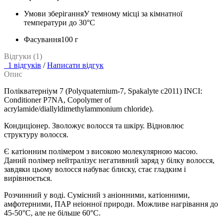
Умови зберігання
У темному місці за кімнатної
температури до 30°С
Фасування
100 г
Відгуки (1)
1 відгуків
/
Написати відгук
Опис
Полікватерніум 7 (Polyquaternium-7, Spakalyte c2011) INCI:
Conditioner P7NA, Copolymer of
acrylamide/diallyldimethylammonium chloride).
Кондиціонер. Зволожує волосся та шкіру. Відновлює
структуру волосся.
Є катіонним полімером з високою молекулярною масою.
Даний полімер нейтралізує негативний заряд у білку волосся,
завдяки цьому волосся набуває блиску, стає гладким і
вирівнюється.
Розчинний у воді. Сумісний з аніонними, катіонними,
амфотерними, ПАР неіонної природи. Можливе нагрівання до
45-50°С, але не більше 60°С.