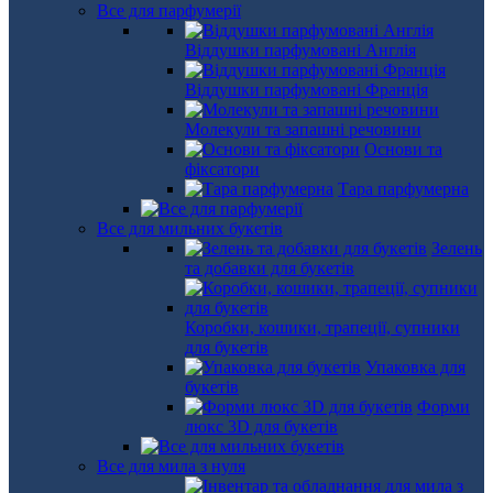
Все для парфумерії
Віддушки парфумовані Англія
Віддушки парфумовані Франція
Молекули та запашні речовини
Основи та
фіксатори
Тара парфумерна
Все для мильних букетів
Зелень
та добавки для букетів
Коробки, кошики, трапеції, супники
для букетів
Упаковка для
букетів
Форми
люкс 3D для букетів
Все для мила з нуля