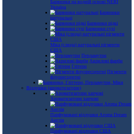
Барвники на водній основі NERI
Україна
Барвники
натуральні
Барвники рідкі
Барвники сухі
Міка (слюда) натуральні пігменти
США
Перламутри
Акрилові фарби
Глітери
Пігменти
флуоресцентні
Віддушки (ароматизатори)
Ароматизатори харчові
Парфумовані віддушки Aroma Dream
Англія
Парфумовані віддушки США