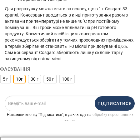
Для розрахунку можна взяти за основу, що в 1 г Cosgard 33
краплі. Консервант вводиться в кінці приготування разом з
активами при температурі не вище 40˚С при постійному
помішуванні. Він трохи може впливати на pH готового
продукту. Косметичний засіб із цим консервантом
рекомендується зберігати у темних прохолодних приміщеннях,
а термін зберігання становить 1-3 місяці при дозуванні 0,6%.
Сам консервант Cosgard зберігають лише у скляній тарі у
захищеному від світла місці.
ФАСУВАННЯ
5 г
10г
30 г
50 г
100 г
ПІДПИСАТИСЯ
Нажавши кнопку "Підписатися", я даю згоду на
обробку персональних
.
даних