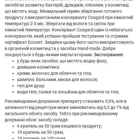
запобігає розвитку бактерій, дріжджів, плісняви, у косметиці,
що містять воду. Мінімальний термін зберігання готового
продукту з використанням консерванту Cosgard при кімнатній
температурі 2-3 міс. Зберігати від вологи та світла при
кімнатній температурі. Консервант Cosgard один із небагатьох
консервантів, який успішно пройшов тестування та отримав
сертифікат Ecocert. Завдяки цьому його часто використовують
в органічній косметиці та у засобах Hand-made. Добре
поєднується з будь-якими емульгаторами.
Застосування:
у будь-яких засобах, що містять водну фазу;
домашня косметика;
креми, молочко для обличчя та тіла;
шампуні, бальзами, маски для волосся;
гелі для душу;
водні гелі, тоніки та лосьйони для обличчя та тіла.
Рекомендоване дозування препарату становить 0,6%, але в
залежності від рецептури може змінюватись від 0,2 до 1% від
загального обсягу засобу. Тобто при рекомендованому
дозуванні обсяг засобу складе:
6 крапель на 30 грам кінцевого продукту;
10 крапель на 50 грам;
19 крапель на 100 грам.