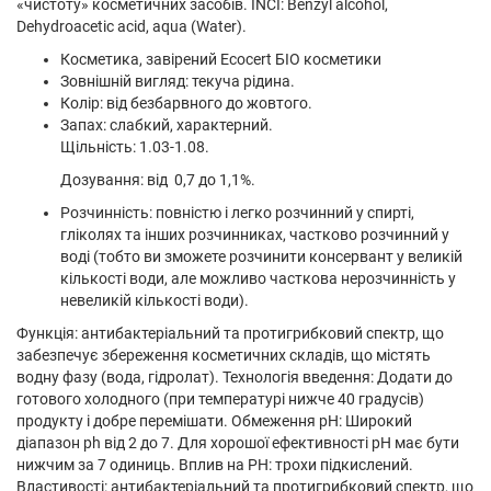
«чистоту» косметичних засобів. INCI: Benzyl alcohol,
Dehydroacetic acid, aqua (Water).
Косметика, завірений Ecocert БІО косметики
Зовнішній вигляд: текуча рідина.
Колір: від безбарвного до жовтого.
Запах: слабкий, характерний.
Щільність: 1.03-1.08.
Дозування: від 0,7 до 1,1%.
Розчинність: повністю і легко розчинний у спирті,
гліколях та інших розчинниках, частково розчинний у
воді (тобто ви зможете розчинити консервант у великій
кількості води, але можливо часткова нерозчинність у
невеликій кількості води).
Функція: антибактеріальний та протигрибковий спектр, що
забезпечує збереження косметичних складів, що містять
водну фазу (вода, гідролат). Технологія введення: Додати до
готового холодного (при температурі нижче 40 градусів)
продукту і добре перемішати. Обмеження рН: Широкий
діапазон ph від 2 до 7. Для хорошої ефективності рН має бути
нижчим за 7 одиниць. Вплив на PH: трохи підкислений.
Властивості: антибактеріальний та протигрибковий спектр, що