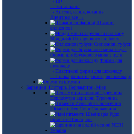
- 18+
- їжа та напої
- Ангели, серця, кохання
Дивитися все →
Штампи
силіконові
Молди-міні із харчового силікону
Силіконові тубуси
Форми для брускового мила з нуля
Форми для
шоколаду
- Пластикові форми для шоколаду
- Полікарбонатні форми для шоколаду
Барвники, Гліттери, Перламутри, Міки
Перламутри акрилові Туреччина
Пігменти ZeniColor Словаччина
Рідкі
пігменти Швейцарія