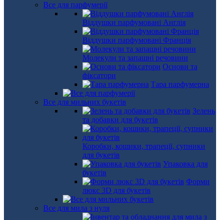
Все для парфумерії
Віддушки парфумовані Англія
Віддушки парфумовані Франція
Молекули та запашні речовини
Основи та
фіксатори
Тара парфумерна
Все для мильних букетів
Зелень
та добавки для букетів
Коробки, кошики, трапеції, супники
для букетів
Упаковка для
букетів
Форми
люкс 3D для букетів
Все для мила з нуля