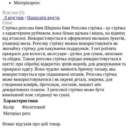
Матеріал
репс
Відгуки (0)
0 відгуків
/
Написати відгук
Опис
Стрічка репсова 6мм Ширина 6мм Репсова стрічка - це стрічка
з характерним рубчиком, вона більш щільна і міцна, на відміну
від атласної. Використовується в оформленні мильних букетів,
упаковці мила. Репсову стрічку можна використовувати як
звичайну стрічку для пакування подарунків. З неї роблять
прикраси для волосся, аксесуари - ручки для сумок, шпильки
та обідки. Також репсова стрічка нерідко використовується в
шитті: при обробці відкритих зрізів виробу, для декорування та
прикраси одягу. Вона чудово замінить брючну тасьму, яка
використовується при підшиванні штанів. Репсова стрічка
може використовуватися і як окремі деталі, зокрема, для
створення комірів, бретельок, погонів, манжет або
декоративних планок. З репсової стрічки може бути
виконаний пояс спідниці чи сукні.
Характеристики
Колір
Фіолетовий
Матеріал
репс
Немає відгуків про цей товар.