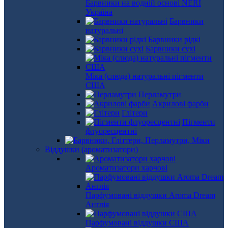
Барвники на водній основі NERI
Україна
Барвники
натуральні
Барвники рідкі
Барвники сухі
Міка (слюда) натуральні пігменти
США
Перламутри
Акрилові фарби
Глітери
Пігменти
флуоресцентні
Віддушки (ароматизатори)
Ароматизатори харчові
Парфумовані віддушки Aroma Dream
Англія
Парфумовані віддушки США