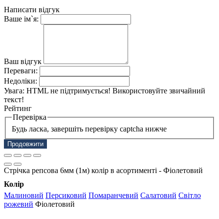
Написати відгук
Ваше ім`я:
Ваш відгук
Переваги:
Недоліки:
Увага:
HTML не підтримується! Використовуйте звичайний
текст!
Рейтинг
Перевірка
Будь ласка, завершіть перевірку captcha нижче
Продовжити
Стрічка репсова 6мм (1м) колір в асортименті - Фіолетовий
Колір
Малиновий
Персиковий
Помаранчевий
Салатовий
Світло
рожевий
Фіолетовий