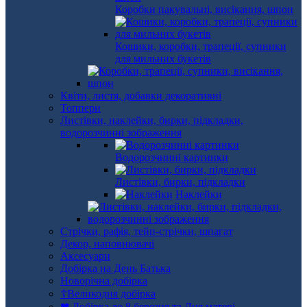
Коробки пакувальні, висікання, шпон
Кошики, коробки, трапеції, супники
для мильних букетів
Квіти, листя, добавки декоративні
Топпери
Листівки, наклейки, бирки, підкладки,
водорозчинні зображення
Водорозчинні картинки
Листівки, бирки, підкладки
Наклейки
Стрічки, рафія, тейп-стрічки, шпагат
Декор, наповнювачі
Аксесуари
Добірка на День Батька
Новорічна добірка
☦Великодня добірка
❤ Добірка до 8 березня та Дня матері