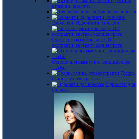
Активи,
вітаміни, кислоти
Для росту волосся
Емоленти, гідролізати, силікони
Олії, екстракти масляні, СО2-
екстракти, екстракт-концентрати
Основи для шампуню, кондиціонера,
ПАВи
Пудри,
глини, сухі екстракти
Гідролати для
волосся