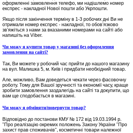
оформленні замовлення телефо, ми надішлемо номер
експрес - накладної Нової пошти або Укрпошти.
Якщо після закінчення терміну в 1-3 робочих дні Ви не
отримали номер експрес - накладної, то обов'язково
зв'яжіться з нами за вказаними номерами на сайті або
напишіть на Viber.
Чи можу я купити товар у магазині без оформлення
замовлення на сайті?
Так, Ви можете у робочий час прийти до нашого магазину
на вул. Малишка 5, м. Київ і придбати необхідний товар.
Але, можливо, Вам доведеться чекати через фасовочну
роботу. Тому для Вашої зручності та економії часу, краще
зробити замовлення заздалегідь на сайті та докупити, що
вам ще сподобається в магазині.
Чи можу я обміняти/повернути товар?
Відповідно до постанови КМУ № 172 від 19.03.1994 р.
"Про реалізацію окремих положень Закону України "Про
захист прав споживачів", косметичні товари належної