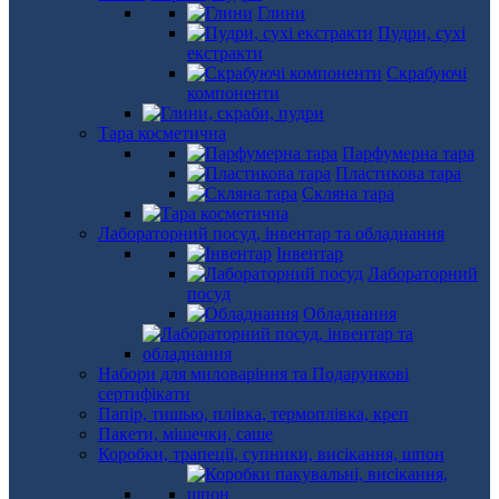
Глини
Пудри, сухі
екстракти
Скрабуючі
компоненти
Тара косметична
Парфумерна тара
Пластикова тара
Скляна тара
Лабораторний посуд, інвентар та обладнання
Інвентар
Лабораторний
посуд
Обладнання
Набори для миловаріння та Подарункові
сертифікати
Папір, тишью, плівка, термоплівка, креп
Пакети, мішечки, саше
Коробки, трапеції, супники, висікання, шпон