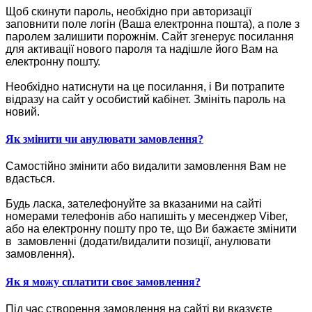
Щоб скинути пароль, необхідно при авторизації
заповнити поле логін (Ваша електронна пошта), а поле з
паролем залишити порожнім. Сайт згенерує посилання
для активації нового пароля та надішле його Вам на
електронну пошту.
Необхідно натиснути на це посилання, і Ви потрапите
відразу на сайт у особистий кабінет. Змініть пароль на
новий.
Як змінити чи анулювати замовлення?
Самостійно змінити або видалити замовлення Вам не
вдасться.
Будь ласка, зателефонуйте за вказаними на сайті
номерами телефонів або напишіть у месенджер Viber,
або на електронну пошту про те, що Ви бажаєте змінити
в замовленні (додати/видалити позиції, анулювати
замовлення).
Як я можу сплатити своє замовлення?
Під час створення замовлення на сайті ви вказуєте