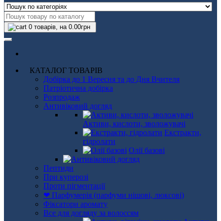
0
товарів, на 0.00грн
КАТАЛОГ ТОВАРІВ
Добірка до 1 Вересня та до Дня Вчителя
Патріотична добірка
Розпродаж
Антивіковий догляд
Активи, кислоти, зволожувачі
Екстракти,
гідролати
Олії базові
Пептиди
При куперозі
Проти пігментації
❤ Парфумерія (парфуми нішові, люксові)
Фіксатори аромату
Все для догляду за волоссям