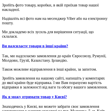
Зробіть фото товару, коробки, в якій приїхав товар нашої
накладної.
Надішліть всі фото нам на месенджер Viber або на електронну
пошту.
Ми докладемо всіх зусиль для вирішення ситуації, що
склалася.
Ви надсилаєте товари в інші країни?
Так, ми надсилаємо замовлення до країн Євросоюзу, Румунії,
Молдови, Грузії, Казахстану. Ірландію.
Також можливе відправлення в інші країни, за запитом.
Зробіть замовлення на нашому сайті, напишіть у коментарях
до якої країни буде відправка. І ми Вам порахуємо вартість
відправки в залежності від ваги та обсягу вашого замовлення.
Як я можу отримати товар у Києві?
Знаходячись у Києві, ви можете забрати своє замовлення
самовивозом у нашому магазині на вул. Малишка, 5, м. Київ.