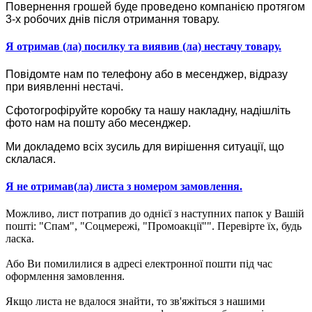
Повернення грошей буде проведено компанією протягом
3-х робочих днів після отримання товару.
Я отримав (ла) посилку та виявив (ла) нестачу товару.
Повідомте нам по телефону або в месенджер, відразу
при виявленні нестачі.
Сфотогрофіруйте коробку та нашу накладну, надішліть
фото нам на пошту або месенджер.
Ми докладемо всіх зусиль для вирішення ситуації, що
склалася.
Я не отримав(ла) листа з номером замовлення.
Можливо, лист потрапив до однієї з наступних папок у Вашій
пошті: "Спам", "Соцмережі, "Промоакції"". Перевірте їх, будь
ласка.
Або Ви помилилися в адресі електронної пошти під час
оформлення замовлення.
Якщо листа не вдалося знайти, то зв'яжіться з нашими