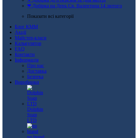
❤ Добірка на День Св. Валентина 14 лютого
Показати всі категорії
Блог КММ
Акції
Майстер-класи
Калькулятор
FAQ
Контакти
Інформація
Про нас
Доставка
Безпека
Виробники
Dolphin
Soap
LTD
no brand