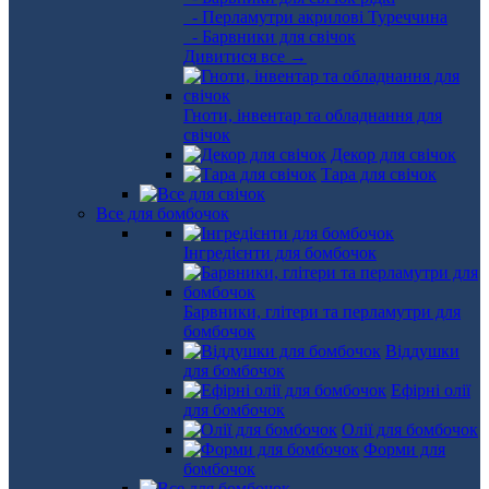
- Перламутри акрилові Туреччина
- Барвники для свічок
Дивитися все →
Гноти, інвентар та обладнання для
свічок
Декор для свічок
Тара для свічок
Все для бомбочок
Інгредієнти для бомбочок
Барвники, глітери та перламутри для
бомбочок
Віддушки
для бомбочок
Ефірні олії
для бомбочок
Олії для бомбочок
Форми для
бомбочок